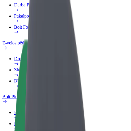
Darba Profils
Pakalpojumi
Bolt Food uzņēmumiem
E-velosipēdi
Drošības laboratorija
Ziņot
BUJ
Bolt Plus
Ieguvumi
Kā pievienoties