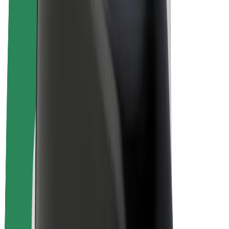
E-velosipēdi
Bolt Plus
Gūsti ieņēmumus ar Bolt
Autovadītāji
Autovadītāja ieņēmumi
Kurjeri
Kurjerpartnera ieņēmumi
Bolt Food tirgotāji
Reģistrē autoparku
Franšīzes
Par uzņēmumu
Karjera