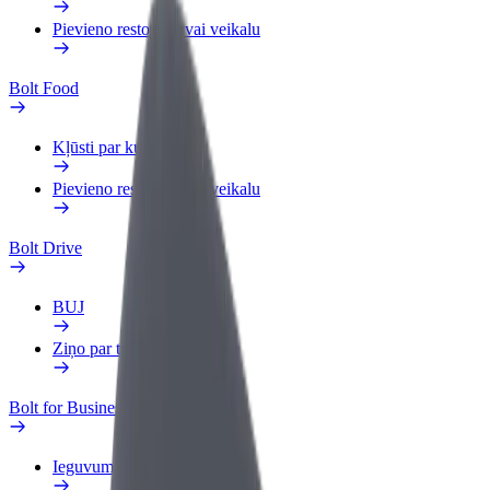
Pievieno restorānu vai veikalu
Bolt Food
Kļūsti par kurjeru
Pievieno restorānu vai veikalu
Bolt Drive
BUJ
Ziņo par transportlīdzekli
Bolt for Business
Ieguvumi