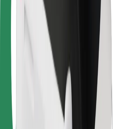
Kurjeriem
Bolt Food
Autoparku īpašniekiem
Restorāniem
Bolt for Business
Cits
Piegādātāji
Noteikumi un nosacījumi
Sīkdatnes
Drošība
Saņem braucienu minūšu laikā!
Lejupielādē Bolt lietotni