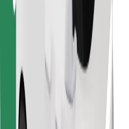
Atrodi savas mīļākās maltītes!
Lejupielādē Bolt Food lietotni