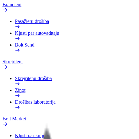
Braucieni
Pasažieru drošība
Kļūsti par autovadītāju
Bolt Send
Skrejriteņi
Skrejriteņu drošība
Ziņot
Drošības laboratorija
Bolt Market
Kļūsti par kurjeru