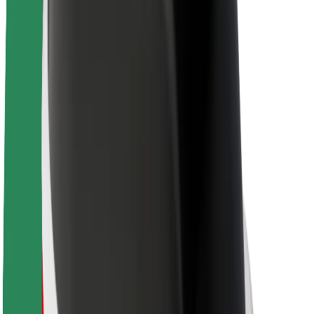
Par Bolt
Bolt ilgtspējība
Project Zero
Blogs
Ziņu telpa
Zīmola vadlīnijas
Misija
Attiecības ar investoriem
Vadība
Zīmols
Mediji
Pilsētvides fonds
Drošība