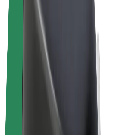
Noteikumi un nosacījumi
Privātuma politika
Sīkdatnes
© 2026 Bolt Technology OÜ
Pakalpojumi
Braucieni
Skrejriteņi
Bolt Market
Bolt Food
Bolt Drive
Bolt for Business