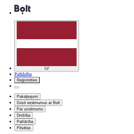
LV
Palīdzība
Reģistrēties
Pakalpojumi
Gūsti ieņēmumus ar Bolt
Par uzņēmumu
Drošība
Palīdzība
Pilsētas