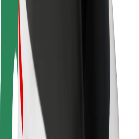
Pasažieru drošība
Autovadītāju drošība
Skrejriteņu drošība
Drošības laboratorija
Pilsētas
Pilsētas
Risinājumi pilsētām
Lidostas
Bolt uzlādes statīvi
Palīdzība
Pasažieriem
Autovadītājiem