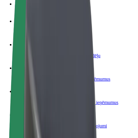
BUJ
Kļūsti par autovadītāju
Gūsti ieņēmumus, kā vēlies
Kļūsti par kurjeru
Piegādā ēdienu un saņem izmaksu ik nedēļu
Pievieno restorānu vai veikalu
Sasniedz vairāk klientu un paaugstini ieņēmumus
Reģistrējies kā autoparka īpašnieks
Pievieno savu autoparku Bolt un palielini ieņēmumus
Bolt for Business
Tavam uzņēmumam pielāgoti Bolt pakalpojumi