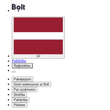
LV
Palīdzība
Reģistrēties
Pakalpojumi
Gūsti ieņēmumus ar Bolt
Par uzņēmumu
Drošība
Palīdzība
Pilsētas