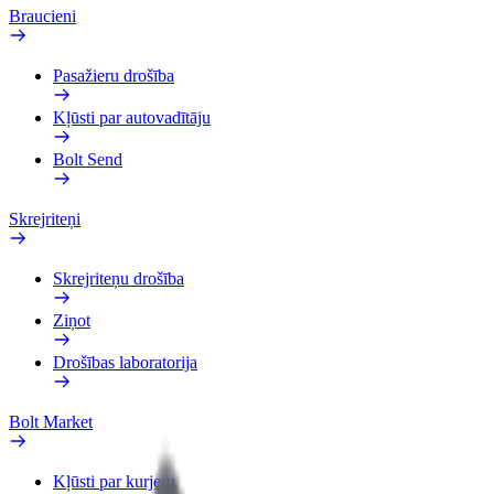
Braucieni
Pasažieru drošība
Kļūsti par autovadītāju
Bolt Send
Skrejriteņi
Skrejriteņu drošība
Ziņot
Drošības laboratorija
Bolt Market
Kļūsti par kurjeru