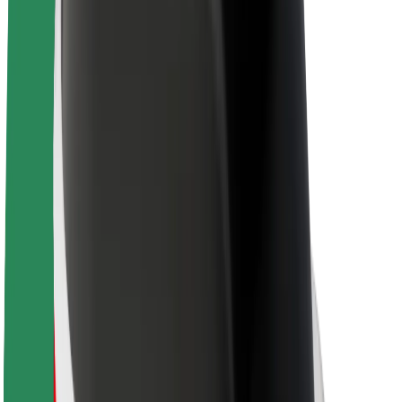
Par Bolt
Bolt ilgtspējība
Project Zero
Blogs
Ziņu telpa
Zīmola vadlīnijas
Misija
Attiecības ar investoriem
Vadība
Zīmols
Mediji
Pilsētvides fonds
Drošība