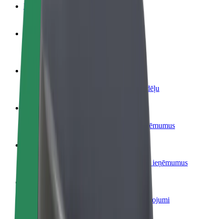
BUJ
Kļūsti par autovadītāju
Gūsti ieņēmumus, kā vēlies
Kļūsti par kurjeru
Piegādā ēdienu un saņem izmaksu ik nedēļu
Pievieno restorānu vai veikalu
Sasniedz vairāk klientu un paaugstini ieņēmumus
Reģistrējies kā autoparka īpašnieks
Pievieno savu autoparku Bolt un palielini ieņēmumus
Bolt for Business
Tavam uzņēmumam pielāgoti Bolt pakalpojumi