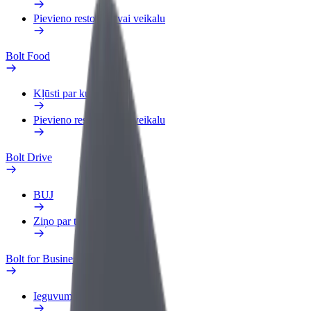
Pievieno restorānu vai veikalu
Bolt Food
Kļūsti par kurjeru
Pievieno restorānu vai veikalu
Bolt Drive
BUJ
Ziņo par transportlīdzekli
Bolt for Business
Ieguvumi