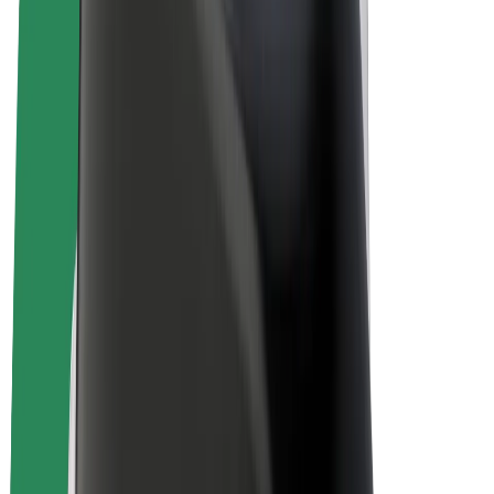
E-velosipēdi
Bolt Plus
Gūsti ieņēmumus ar Bolt
Autovadītāji
Autovadītāja ieņēmumi
Kurjeri
Kurjerpartnera ieņēmumi
Bolt Food tirgotāji
Reģistrē autoparku
Franšīzes
Par uzņēmumu
Karjera