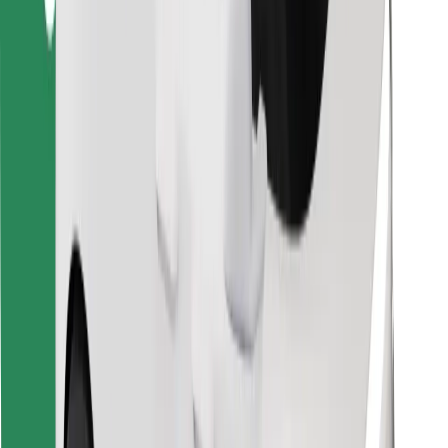
Atrodi savas mīļākās maltītes!
Lejupielādē Bolt Food lietotni