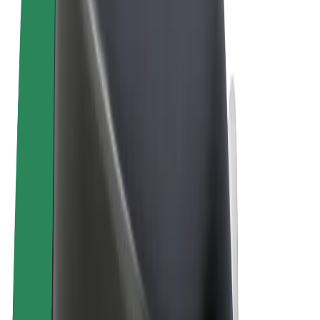
Noteikumi un nosacījumi
Privātuma politika
Sīkdatnes
© 2026 Bolt Technology OÜ
Pakalpojumi
Braucieni
Skrejriteņi
Bolt Market
Bolt Food
Bolt Drive
Bolt for Business