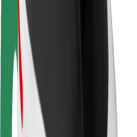
Pasažieru drošība
Autovadītāju drošība
Skrejriteņu drošība
Drošības laboratorija
Pilsētas
Pilsētas
Risinājumi pilsētām
Lidostas
Bolt uzlādes statīvi
Palīdzība
Pasažieriem
Autovadītājiem