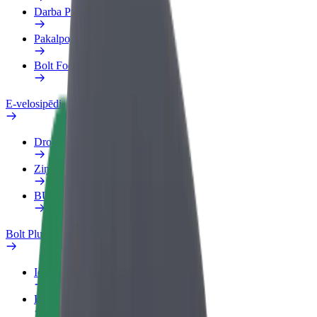
Darba Profils
Pakalpojumi
Bolt Food uzņēmumiem
E-velosipēdi
Drošības laboratorija
Ziņot
BUJ
Bolt Plus
Ieguvumi
Kā pievienoties