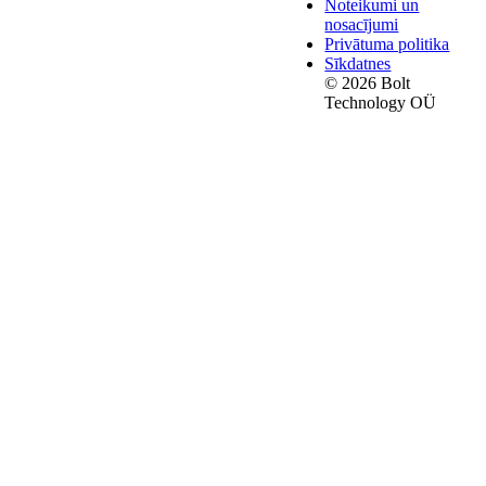
Noteikumi un
nosacījumi
Privātuma politika
Sīkdatnes
© 2026 Bolt
Technology OÜ