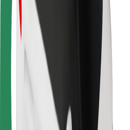
Autovadītāju drošība
Skrejriteņu drošība
Drošības laboratorija
Pilsētas
Pilsētas
Risinājumi pilsētām
Lidostas
Bolt uzlādes statīvi
Palīdzība
Pasažieriem
Autovadītājiem
Kurjeriem