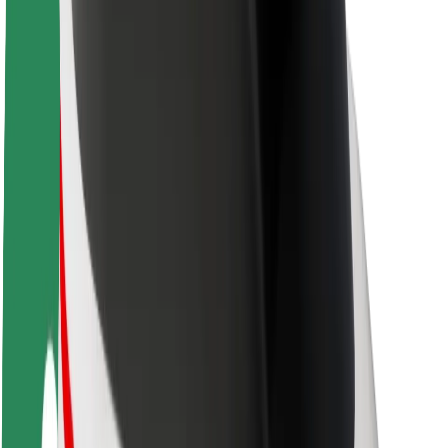
Bolt ilgtspējība
Project Zero
Blogs
Ziņu telpa
Zīmola vadlīnijas
Misija
Attiecības ar investoriem
Vadība
Zīmols
Mediji
Pilsētvides fonds
Drošība
Pasažieru drošība