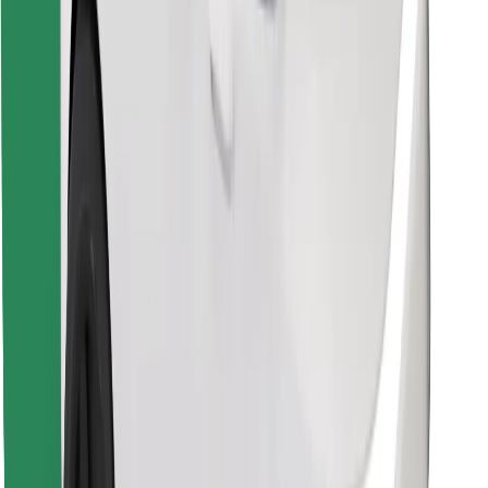
Lejupielādē Bolt Food lietotni