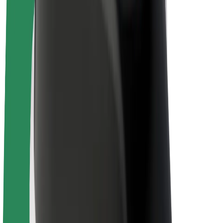
Bolt Plus
Gūsti ieņēmumus ar Bolt
Autovadītāji
Autovadītāja ieņēmumi
Kurjeri
Kurjerpartnera ieņēmumi
Bolt Food tirgotāji
Reģistrē autoparku
Franšīzes
Par uzņēmumu
Karjera
Par Bolt