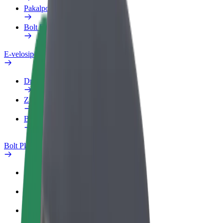
Pakalpojumi
Bolt Food uzņēmumiem
E-velosipēdi
Drošības laboratorija
Ziņot
BUJ
Bolt Plus
Ieguvumi
Kā pievienoties
BUJ