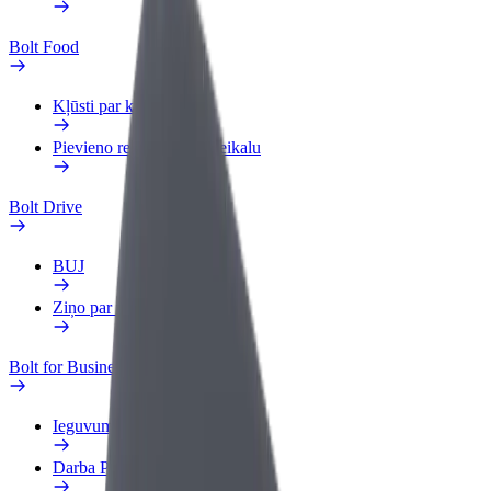
Bolt Food
Kļūsti par kurjeru
Pievieno restorānu vai veikalu
Bolt Drive
BUJ
Ziņo par transportlīdzekli
Bolt for Business
Ieguvumi
Darba Profils