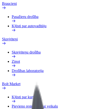
Braucieni
Pasažieru drošība
Kļūsti par autovadītāju
Skrejriteņi
Skrejriteņu drošība
Ziņot
Drošības laboratorija
Bolt Market
Kļūsti par kurjeru
Pievieno restorānu vai veikalu