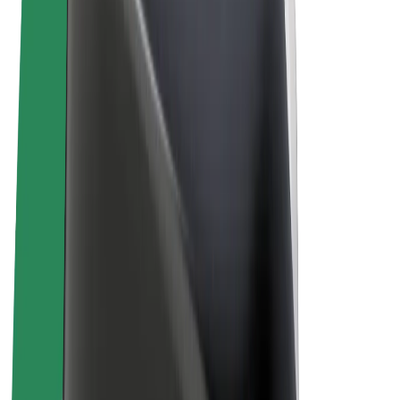
Noteikumi un nosacījumi
Privātuma politika
Sīkdatnes
© 2026 Bolt Technology OÜ
Pakalpojumi
Braucieni
Skrejriteņi
Bolt Market
Bolt Food
Bolt Drive
Bolt for Business
E-velosipēdi