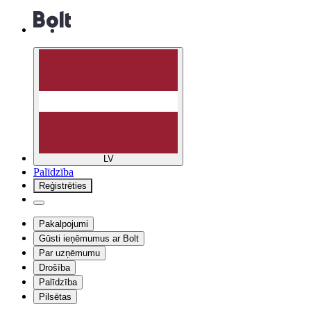
LV
Palīdzība
Reģistrēties
Pakalpojumi
Gūsti ieņēmumus ar Bolt
Par uzņēmumu
Drošība
Palīdzība
Pilsētas