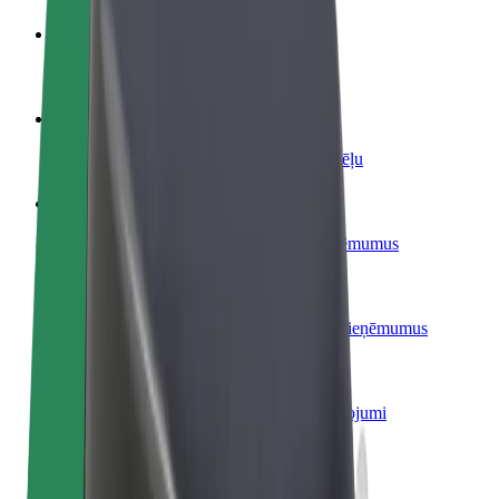
Kļūsti par autovadītāju
Gūsti ieņēmumus, kā vēlies
Kļūsti par kurjeru
Piegādā ēdienu un saņem izmaksu ik nedēļu
Pievieno restorānu vai veikalu
Sasniedz vairāk klientu un paaugstini ieņēmumus
Reģistrējies kā autoparka īpašnieks
Pievieno savu autoparku Bolt un palielini ieņēmumus
Bolt for Business
Tavam uzņēmumam pielāgoti Bolt pakalpojumi