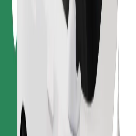
Bolt Food
Autoparku īpašniekiem
Restorāniem
Bolt for Business
Cits
Piegādātāji
Noteikumi un nosacījumi
Sīkdatnes
Drošība
Saņem braucienu minūšu laikā!
Lejupielādē Bolt lietotni
Atrodi savas mīļākās maltītes!