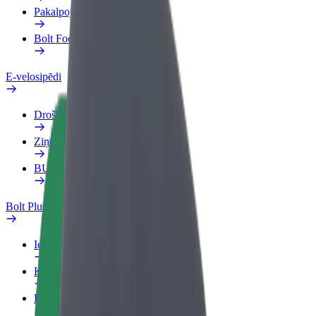
Pakalpojumi
Bolt Food uzņēmumiem
E-velosipēdi
Drošības laboratorija
Ziņot
BUJ
Bolt Plus
Ieguvumi
Kā pievienoties
BUJ