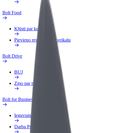
Bolt Food
Kļūsti par kurjeru
Pievieno restorānu vai veikalu
Bolt Drive
BUJ
Ziņo par transportlīdzekli
Bolt for Business
Ieguvumi
Darba Profils