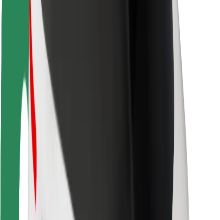
Autovadītāju drošība
Skrejriteņu drošība
Drošības laboratorija
Pilsētas
Pilsētas
Risinājumi pilsētām
Lidostas
Bolt uzlādes statīvi
Palīdzība
Pasažieriem
Autovadītājiem
Kurjeriem