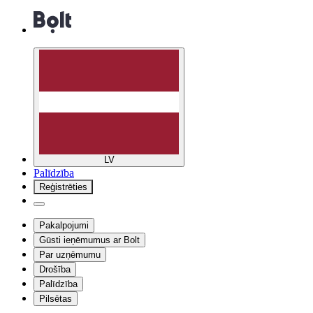
LV
Palīdzība
Reģistrēties
Pakalpojumi
Gūsti ieņēmumus ar Bolt
Par uzņēmumu
Drošība
Palīdzība
Pilsētas