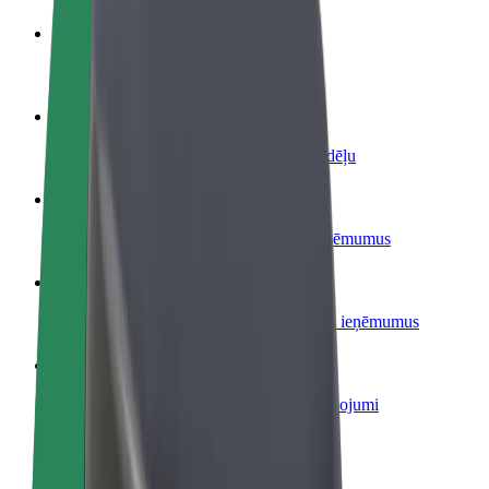
Kļūsti par autovadītāju
Gūsti ieņēmumus, kā vēlies
Kļūsti par kurjeru
Piegādā ēdienu un saņem izmaksu ik nedēļu
Pievieno restorānu vai veikalu
Sasniedz vairāk klientu un paaugstini ieņēmumus
Reģistrējies kā autoparka īpašnieks
Pievieno savu autoparku Bolt un palielini ieņēmumus
Bolt for Business
Tavam uzņēmumam pielāgoti Bolt pakalpojumi