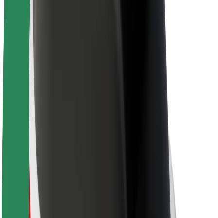
Bolt ilgtspējība
Project Zero
Blogs
Ziņu telpa
Zīmola vadlīnijas
Misija
Attiecības ar investoriem
Vadība
Zīmols
Mediji
Pilsētvides fonds
Drošība
Pasažieru drošība