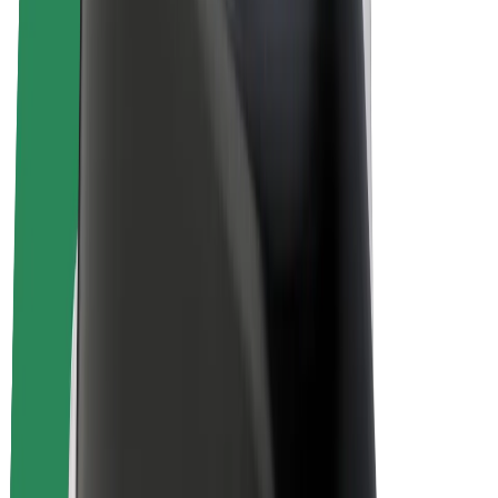
Bolt Plus
Gūsti ieņēmumus ar Bolt
Autovadītāji
Autovadītāja ieņēmumi
Kurjeri
Kurjerpartnera ieņēmumi
Bolt Food tirgotāji
Reģistrē autoparku
Franšīzes
Par uzņēmumu
Karjera
Par Bolt