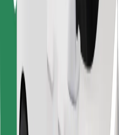
Lejupielādē Bolt Food lietotni