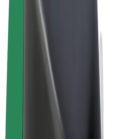
Noteikumi un nosacījumi
Privātuma politika
Sīkdatnes
© 2026 Bolt Technology OÜ
Pakalpojumi
Braucieni
Skrejriteņi
Bolt Market
Bolt Food
Bolt Drive
Bolt for Business
E-velosipēdi