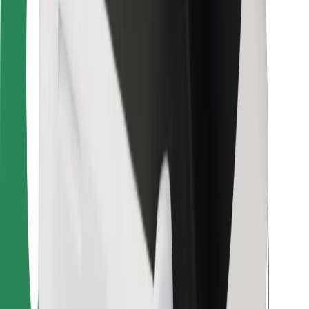
Bolt Food
Autoparku īpašniekiem
Restorāniem
Bolt for Business
Cits
Piegādātāji
Noteikumi un nosacījumi
Sīkdatnes
Drošība
Saņem braucienu minūšu laikā!
Lejupielādē Bolt lietotni
Atrodi savas mīļākās maltītes!