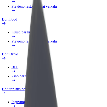
Pievieno restorānu vai veikalu
Bolt Food
Kļūsti par kurjeru
Pievieno restorānu vai veikalu
Bolt Drive
BUJ
Ziņo par transportlīdzekli
Bolt for Business
Ieguvumi