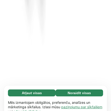
Atļaut visas
Noraidīt visas
Nepieciešamās (65)
Nepieciešamās sīkdatnes palīdz mūsu vietnei
Uzzināt vairāk
Mēs izmantojam obligātos, preferenču, analīzes un
nodrošināt pamata funkcijas, piemēram,
mārketinga sīkfailus. Izlasi mūsu
paziņojumu par sīkfailiem