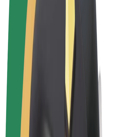
Noteikumi un nosacījumi
Privātuma politika
Sīkdatnes
© 2026 Bolt Technology OÜ
Pakalpojumi
Braucieni
Skrejriteņi
Bolt Market
Bolt Food
Bolt Drive
Bolt for Business