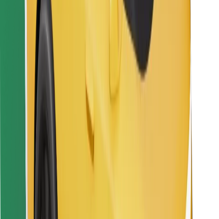
Atrodi savas mīļākās maltītes!
Lejupielādē Bolt Food lietotni