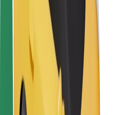
Kurjeriem
Bolt Food
Autoparku īpašniekiem
Restorāniem
Bolt for Business
Cits
Piegādātāji
Noteikumi un nosacījumi
Sīkdatnes
Drošība
Saņem braucienu minūšu laikā!
Lejupielādē Bolt lietotni