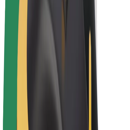
E-velosipēdi
Bolt Plus
Gūsti ieņēmumus ar Bolt
Autovadītāji
Autovadītāja ieņēmumi
Kurjeri
Kurjerpartnera ieņēmumi
Bolt Food tirgotāji
Reģistrē autoparku
Franšīzes
Par uzņēmumu
Karjera