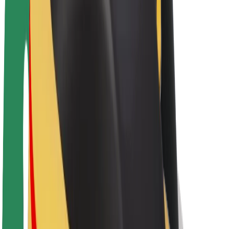
Par Bolt
Bolt ilgtspējība
Project Zero
Blogs
Ziņu telpa
Zīmola vadlīnijas
Misija
Attiecības ar investoriem
Vadība
Zīmols
Mediji
Pilsētvides fonds
Drošība