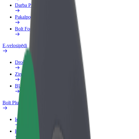
Darba Profils
Pakalpojumi
Bolt Food uzņēmumiem
E-velosipēdi
Drošības laboratorija
Ziņot
BUJ
Bolt Plus
Ieguvumi
Kā pievienoties