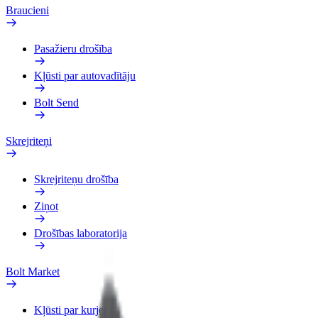
Braucieni
Pasažieru drošība
Kļūsti par autovadītāju
Bolt Send
Skrejriteņi
Skrejriteņu drošība
Ziņot
Drošības laboratorija
Bolt Market
Kļūsti par kurjeru