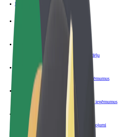
BUJ
Kļūsti par autovadītāju
Gūsti ieņēmumus, kā vēlies
Kļūsti par kurjeru
Piegādā ēdienu un saņem izmaksu ik nedēļu
Pievieno restorānu vai veikalu
Sasniedz vairāk klientu un paaugstini ieņēmumus
Reģistrējies kā autoparka īpašnieks
Pievieno savu autoparku Bolt un palielini ieņēmumus
Bolt for Business
Tavam uzņēmumam pielāgoti Bolt pakalpojumi