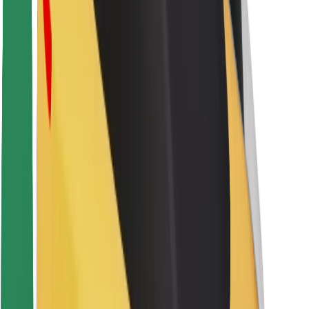
Pasažieru drošība
Autovadītāju drošība
Skrejriteņu drošība
Drošības laboratorija
Pilsētas
Pilsētas
Risinājumi pilsētām
Lidostas
Bolt uzlādes statīvi
Palīdzība
Pasažieriem
Autovadītājiem