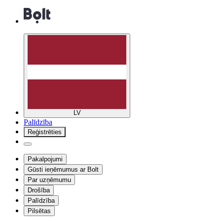
LV
Palīdzība
Reģistrēties
Pakalpojumi
Gūsti ieņēmumus ar Bolt
Par uzņēmumu
Drošība
Palīdzība
Pilsētas