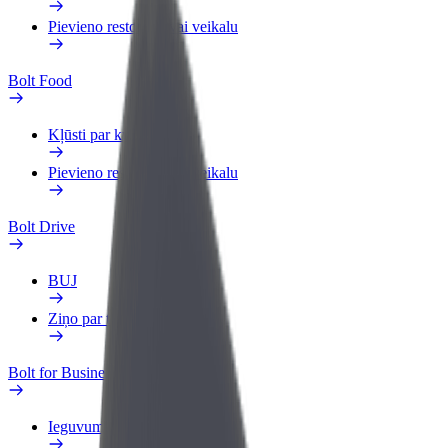
Pievieno restorānu vai veikalu
Bolt Food
Kļūsti par kurjeru
Pievieno restorānu vai veikalu
Bolt Drive
BUJ
Ziņo par transportlīdzekli
Bolt for Business
Ieguvumi