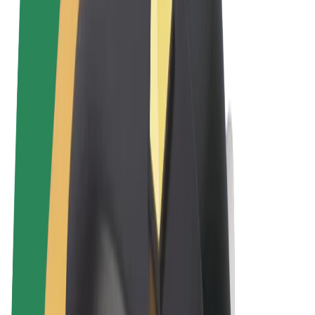
Noteikumi un nosacījumi
Privātuma politika
Sīkdatnes
© 2026 Bolt Technology OÜ
Pakalpojumi
Braucieni
Skrejriteņi
Bolt Market
Bolt Food
Bolt Drive
Bolt for Business