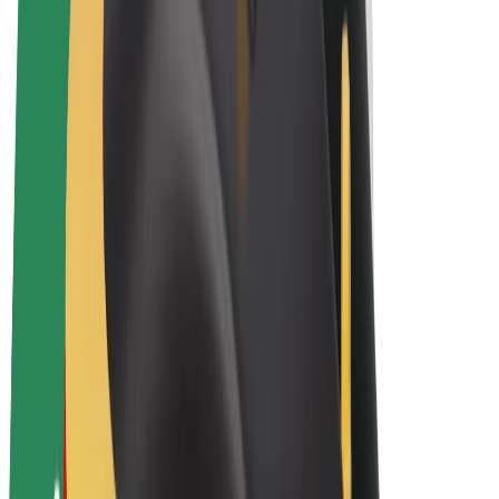
E-velosipēdi
Bolt Plus
Gūsti ieņēmumus ar Bolt
Autovadītāji
Autovadītāja ieņēmumi
Kurjeri
Kurjerpartnera ieņēmumi
Bolt Food tirgotāji
Reģistrē autoparku
Franšīzes
Par uzņēmumu
Karjera