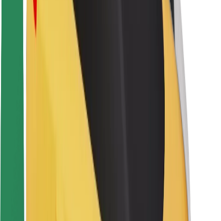
Pasažieru drošība
Autovadītāju drošība
Skrejriteņu drošība
Drošības laboratorija
Pilsētas
Pilsētas
Risinājumi pilsētām
Lidostas
Bolt uzlādes statīvi
Palīdzība
Pasažieriem
Autovadītājiem