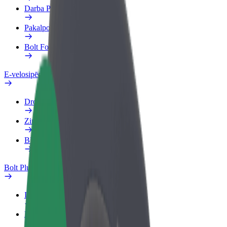
Darba Profils
Pakalpojumi
Bolt Food uzņēmumiem
E-velosipēdi
Drošības laboratorija
Ziņot
BUJ
Bolt Plus
Ieguvumi
Kā pievienoties