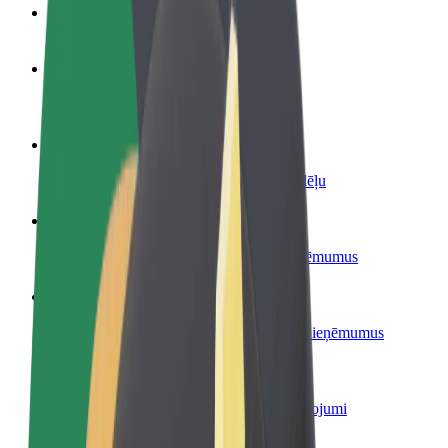
BUJ
Kļūsti par autovadītāju
Gūsti ieņēmumus, kā vēlies
Kļūsti par kurjeru
Piegādā ēdienu un saņem izmaksu ik nedēļu
Pievieno restorānu vai veikalu
Sasniedz vairāk klientu un paaugstini ieņēmumus
Reģistrējies kā autoparka īpašnieks
Pievieno savu autoparku Bolt un palielini ieņēmumus
Bolt for Business
Tavam uzņēmumam pielāgoti Bolt pakalpojumi