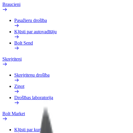
Braucieni
Pasažieru drošība
Kļūsti par autovadītāju
Bolt Send
Skrejriteņi
Skrejriteņu drošība
Ziņot
Drošības laboratorija
Bolt Market
Kļūsti par kurjeru