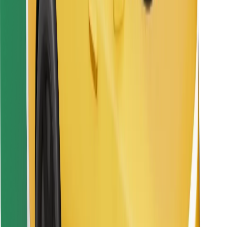
Atrodi savas mīļākās maltītes!
Lejupielādē Bolt Food lietotni