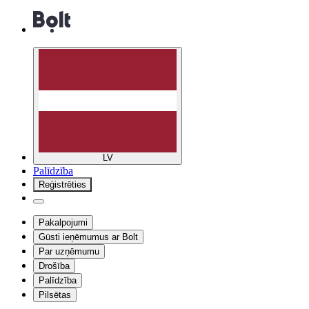
LV
Palīdzība
Reģistrēties
Pakalpojumi
Gūsti ieņēmumus ar Bolt
Par uzņēmumu
Drošība
Palīdzība
Pilsētas