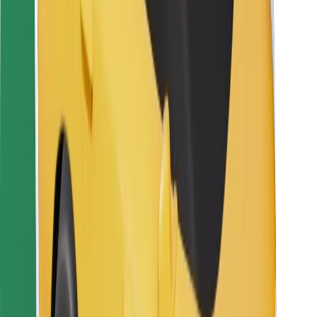
Kurjeriem
Bolt Food
Autoparku īpašniekiem
Restorāniem
Bolt for Business
Cits
Piegādātāji
Noteikumi un nosacījumi
Sīkdatnes
Drošība
Saņem braucienu minūšu laikā!
Lejupielādē Bolt lietotni