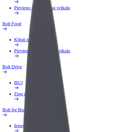
Pievieno restorānu vai veikalu
Bolt Food
Kļūsti par kurjeru
Pievieno restorānu vai veikalu
Bolt Drive
BUJ
Ziņo par transportlīdzekli
Bolt for Business
Ieguvumi