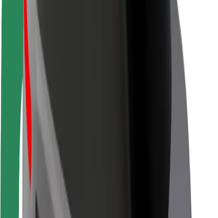
Pasažieru drošība
Autovadītāju drošība
Skrejriteņu drošība
Drošības laboratorija
Pilsētas
Pilsētas
Risinājumi pilsētām
Lidostas
Bolt uzlādes statīvi
Palīdzība
Pasažieriem
Autovadītājiem