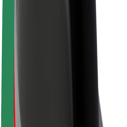
Par Bolt
Bolt ilgtspējība
Project Zero
Blogs
Ziņu telpa
Zīmola vadlīnijas
Misija
Attiecības ar investoriem
Vadība
Zīmols
Mediji
Pilsētvides fonds
Drošība