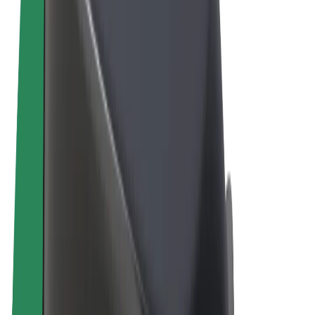
Noteikumi un nosacījumi
Privātuma politika
Sīkdatnes
© 2026 Bolt Technology OÜ
Pakalpojumi
Braucieni
Skrejriteņi
Bolt Market
Bolt Food
Bolt Drive
Bolt for Business