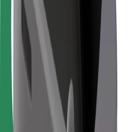
Kurjeriem
Bolt Food
Autoparku īpašniekiem
Restorāniem
Bolt for Business
Cits
Piegādātāji
Noteikumi un nosacījumi
Sīkdatnes
Drošība
Saņem braucienu minūšu laikā!
Lejupielādē Bolt lietotni