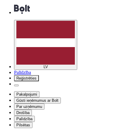
LV
Palīdzība
Reģistrēties
Pakalpojumi
Gūsti ieņēmumus ar Bolt
Par uzņēmumu
Drošība
Palīdzība
Pilsētas