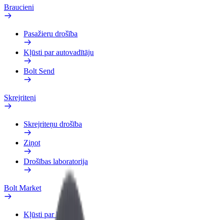
Braucieni
Pasažieru drošība
Kļūsti par autovadītāju
Bolt Send
Skrejriteņi
Skrejriteņu drošība
Ziņot
Drošības laboratorija
Bolt Market
Kļūsti par kurjeru