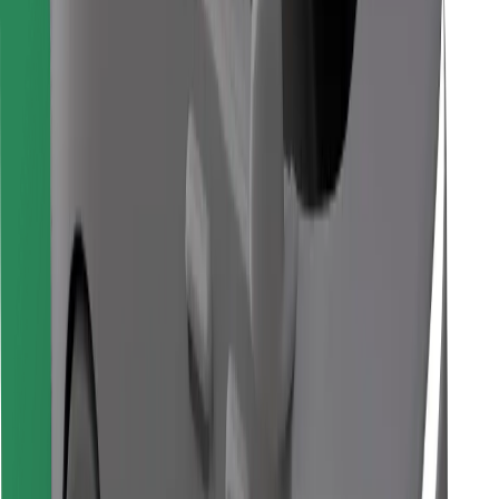
Atrodi savas mīļākās maltītes!
Lejupielādē Bolt Food lietotni