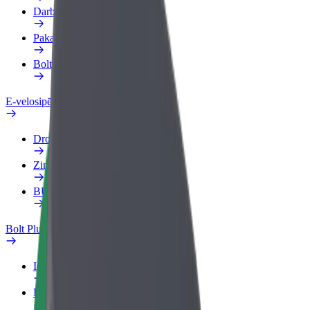
Darba Profils
Pakalpojumi
Bolt Food uzņēmumiem
E-velosipēdi
Drošības laboratorija
Ziņot
BUJ
Bolt Plus
Ieguvumi
Kā pievienoties