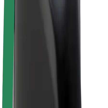
E-velosipēdi
Bolt Plus
Gūsti ieņēmumus ar Bolt
Autovadītāji
Autovadītāja ieņēmumi
Kurjeri
Kurjerpartnera ieņēmumi
Bolt Food tirgotāji
Reģistrē autoparku
Franšīzes
Par uzņēmumu
Karjera