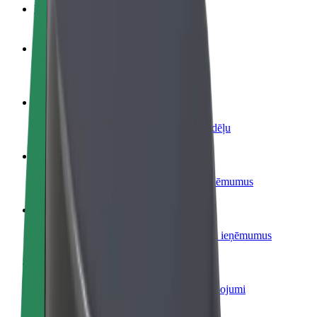
BUJ
Kļūsti par autovadītāju
Gūsti ieņēmumus, kā vēlies
Kļūsti par kurjeru
Piegādā ēdienu un saņem izmaksu ik nedēļu
Pievieno restorānu vai veikalu
Sasniedz vairāk klientu un paaugstini ieņēmumus
Reģistrējies kā autoparka īpašnieks
Pievieno savu autoparku Bolt un palielini ieņēmumus
Bolt for Business
Tavam uzņēmumam pielāgoti Bolt pakalpojumi