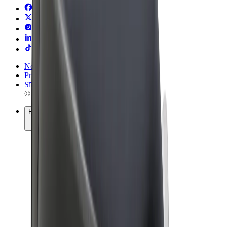
Noteikumi un nosacījumi
Privātuma politika
Sīkdatnes
© 2026 Bolt Technology OÜ
Pakalpojumi
Braucieni
Skrejriteņi
Bolt Market
Bolt Food
Bolt Drive
Bolt for Business