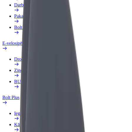
Darba Profils
Pakalpojumi
Bolt Food uzņēmumiem
E-velosipēdi
Drošības laboratorija
Ziņot
BUJ
Bolt Plus
Ieguvumi
Kā pievienoties