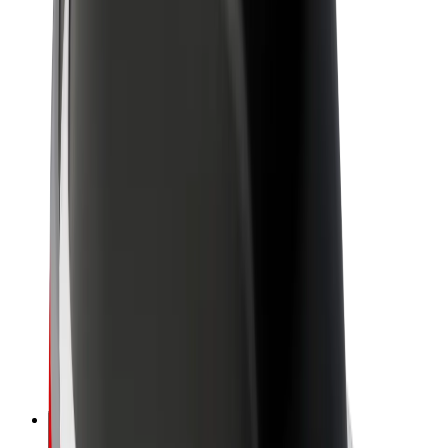
Par Bolt
Bolt ilgtspējība
Project Zero
Blogs
Ziņu telpa
Zīmola vadlīnijas
Misija
Attiecības ar investoriem
Vadība
Zīmols
Mediji
Pilsētvides fonds
Drošība