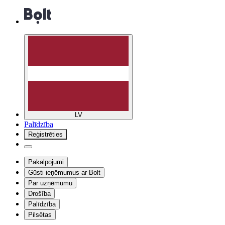
LV
Palīdzība
Reģistrēties
Pakalpojumi
Gūsti ieņēmumus ar Bolt
Par uzņēmumu
Drošība
Palīdzība
Pilsētas