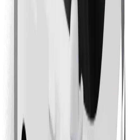
Atrodi savas mīļākās maltītes!
Lejupielādē Bolt Food lietotni