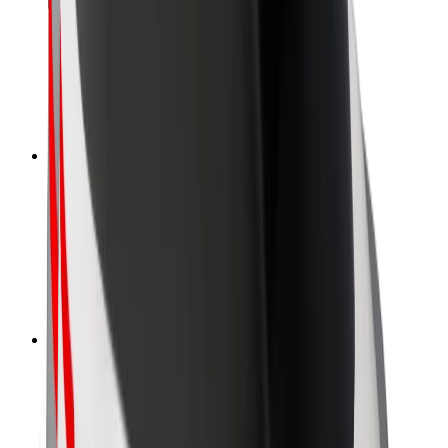
Pasažieru drošība
Autovadītāju drošība
Skrejriteņu drošība
Drošības laboratorija
Pilsētas
Pilsētas
Risinājumi pilsētām
Lidostas
Bolt uzlādes statīvi
Palīdzība
Pasažieriem
Autovadītājiem