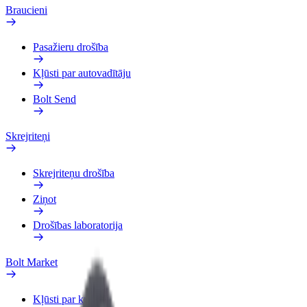
Braucieni
Pasažieru drošība
Kļūsti par autovadītāju
Bolt Send
Skrejriteņi
Skrejriteņu drošība
Ziņot
Drošības laboratorija
Bolt Market
Kļūsti par kurjeru