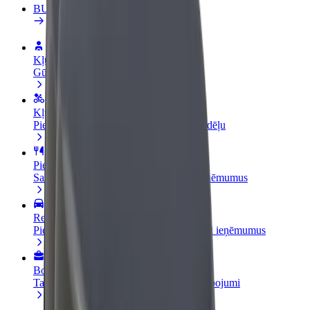
BUJ
Kļūsti par autovadītāju
Gūsti ieņēmumus, kā vēlies
Kļūsti par kurjeru
Piegādā ēdienu un saņem izmaksu ik nedēļu
Pievieno restorānu vai veikalu
Sasniedz vairāk klientu un paaugstini ieņēmumus
Reģistrējies kā autoparka īpašnieks
Pievieno savu autoparku Bolt un palielini ieņēmumus
Bolt for Business
Tavam uzņēmumam pielāgoti Bolt pakalpojumi