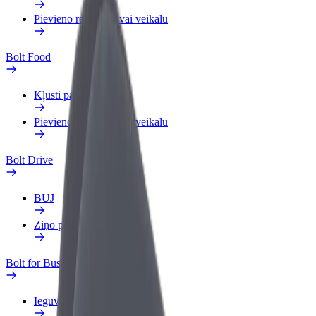
Pievieno restorānu vai veikalu
Bolt Food
Kļūsti par kurjeru
Pievieno restorānu vai veikalu
Bolt Drive
BUJ
Ziņo par transportlīdzekli
Bolt for Business
Ieguvumi