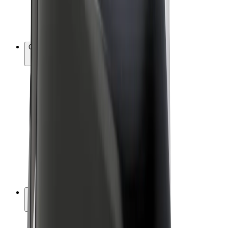
E-velosipēdi
Bolt Plus
Gūsti ieņēmumus ar Bolt
Autovadītāji
Autovadītāja ieņēmumi
Kurjeri
Kurjerpartnera ieņēmumi
Bolt Food tirgotāji
Reģistrē autoparku
Franšīzes
Par uzņēmumu
Karjera