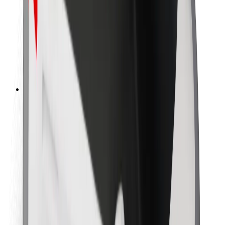
Kurjeriem
Bolt Food
Autoparku īpašniekiem
Restorāniem
Bolt for Business
Cits
Piegādātāji
Noteikumi un nosacījumi
Sīkdatnes
Drošība
Saņem braucienu minūšu laikā!
Lejupielādē Bolt lietotni