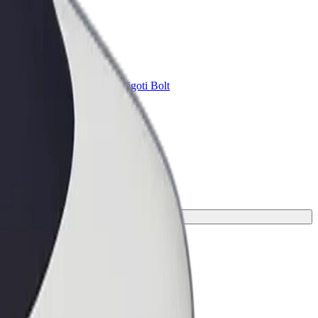
Bolt for Business
ini
Tavam uzņēmumam pielāgoti Bolt
pakalpojumi
 piemērotāko braucienu.