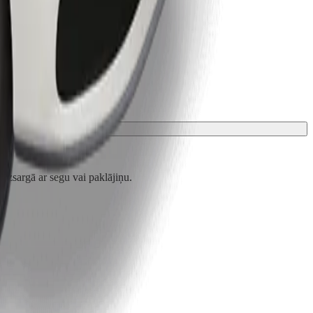
zsargā ar segu vai paklājiņu.