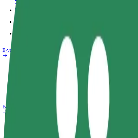
Darba Profils
Pakalpojumi
Bolt Food uzņēmumiem
E-velosipēdi
Drošības laboratorija
Ziņot
BUJ
Bolt Plus
Ieguvumi
Kā pievienoties