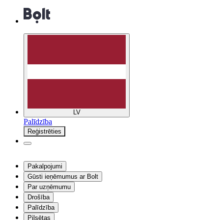
LV
Palīdzība
Reģistrēties
Pakalpojumi
Gūsti ieņēmumus ar Bolt
Par uzņēmumu
Drošība
Palīdzība
Pilsētas