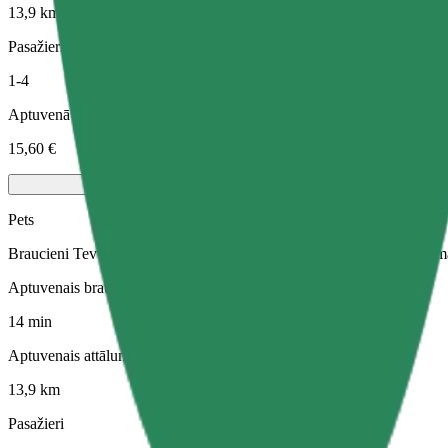
13,9 km
Pasažieri
1-4
Aptuvenā cena
15,60 €
Pets
Braucieni Tev un Tavam mājdzīvniekam. Suņiem jāvalkā purngals, mazi
Aptuvenais brauciena ilgums
14 min
Aptuvenais attālums
13,9 km
Pasažieri