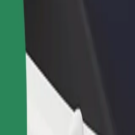
no restorānu vai veikalu
Reģistrējies kā autoparka īpašnieks
dz vairāk klientu un paaugstini
Pievieno savu autoparku Bolt un paliel
umus
ieņēmumus
a-Järve Gümnaasium
sium? Uzzini, kuri pakalpojumi pieejami Tavā pilsētā un izvēlies ceļam
Lejupielādēt lietotni