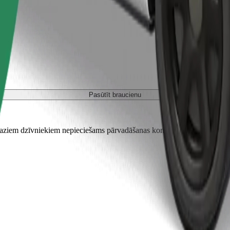
Pasūtīt braucienu
em dzīvniekiem nepieciešams pārvadāšanas konteiners, un sēdekļi jāai