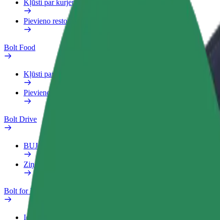
Kļūsti par kurjeru
Pievieno restorānu vai veikalu
Bolt Food
Kļūsti par kurjeru
Pievieno restorānu vai veikalu
Bolt Drive
BUJ
Ziņo par transportlīdzekli
Bolt for Business
Ieguvumi