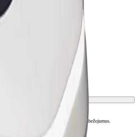
skaidrotu precīzu vecumu, svaru un auguma ierobežojumus.