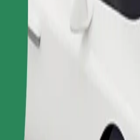
Pasūtīt braucienu
 līdz 6 gadiem (aptuveni 10–30 kg). Sazinies ar autovadītāju, lai no