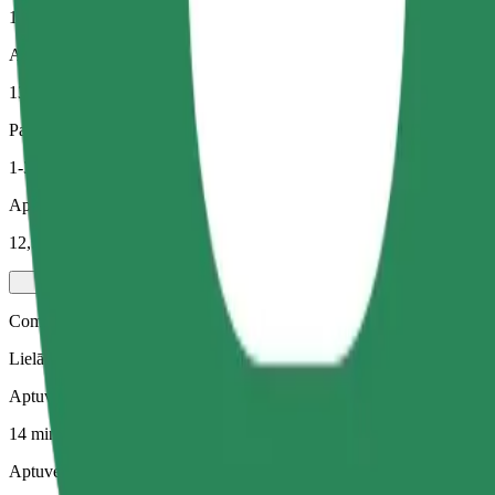
14 min
Aptuvenais attālums
13,9 km
Pasažieri
1-3
Aptuvenā cena
12,50 €
Comfort
Lielāki auto ar papildu vietu kājām un mantām
Aptuvenais brauciena ilgums
14 min
Aptuvenais attālums