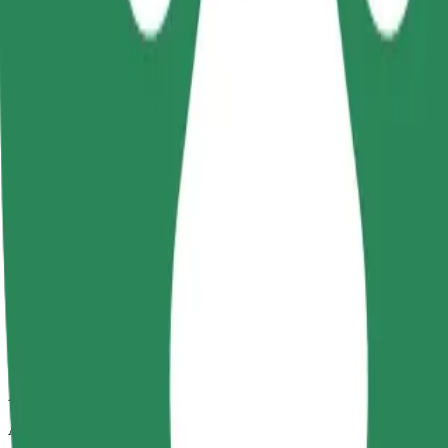
Uzticami braucieni ikdienas vidēja izmēra auto
Aptuvenais brauciena ilgums
14 min
Aptuvenais attālums
13,9 km
Pasažieri
1-4
Aptuvenā cena
11,40 €
Kids
Autokrēsls ar siksnām nodrošina drošu braucienu bērniem vecumā no 2
Aptuvenais brauciena ilgums