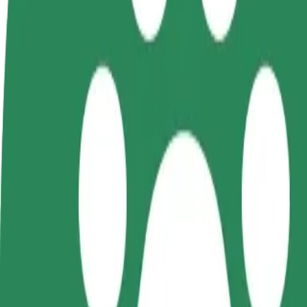
BUJ
Kļūsti par
Kļūsti par kurjeru
Pievie
autovadītāju
Piegādā ēdienu un saņem izmaksu
Sasnie
Gūsti ieņēmumus, kā
ik nedēļu
ieņēm
vēlies
Kā nokļūt no: Ida-Viru Central Hospital uz: Kohtl
Tev no: Ida-Viru Central Hospital jānokļūst uz: Kohtla-Järve Gümnaa
No
Ida-Viru Central Hospital
Uz
Kohtla-Järve Gümnaasium
Ērtība un komforts ir tikai dažu pieskārienu attālumā!
Bolt