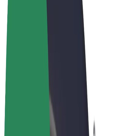
Noteikumi un nosacījumi
Privātuma politika
Sīkdatnes
© 2026 Bolt Technology OÜ
Pakalpojumi
Braucieni
Skrejriteņi
Bolt Market
Bolt Food
Bolt Drive
Bolt for Business
E-velosipēdi