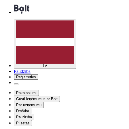
LV
Palīdzība
Reģistrēties
Pakalpojumi
Gūsti ieņēmumus ar Bolt
Par uzņēmumu
Drošība
Palīdzība
Pilsētas