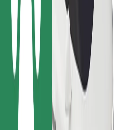
Bolt Food
Autoparku īpašniekiem
Restorāniem
Bolt for Business
Cits
Piegādātāji
Noteikumi un nosacījumi
Sīkdatnes
Drošība
Saņem braucienu minūšu laikā!
Lejupielādē Bolt lietotni
Atrodi savas mīļākās maltītes!