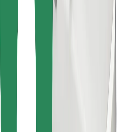
Lejupielādē Bolt Food lietotni