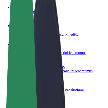
Kļūsti par autovadītāju
Gūsti ieņēmumus, kā vēlies
Kļūsti par kurjeru
Piegādā ēdienu un saņem izmaksu ik nedēļu
Pievieno restorānu vai veikalu
Sasniedz vairāk klientu un paaugstini ieņēmumus
Reģistrējies kā autoparka īpašnieks
Pievieno savu autoparku Bolt un palielini ieņēmumus
Bolt for Business
Tavam uzņēmumam pielāgoti Bolt pakalpojumi