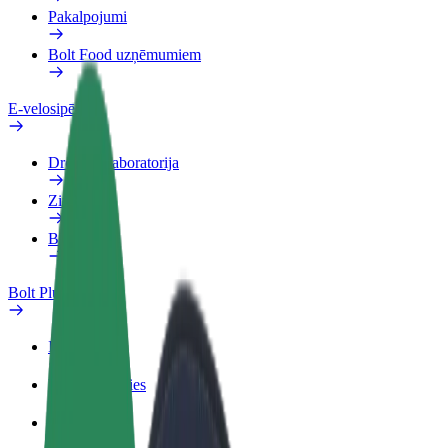
Pakalpojumi
Bolt Food uzņēmumiem
E-velosipēdi
Drošības laboratorija
Ziņot
BUJ
Bolt Plus
Ieguvumi
Kā pievienoties
BUJ