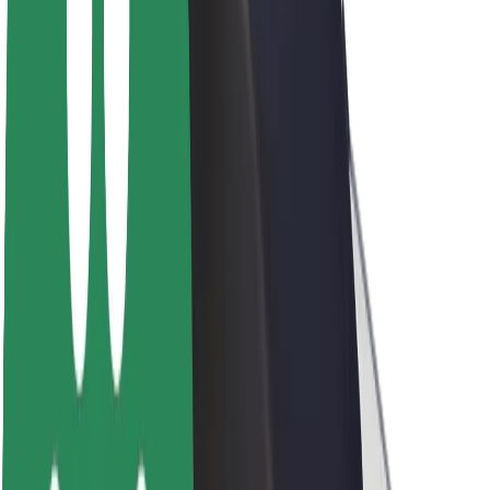
Bolt ilgtspējība
Project Zero
Blogs
Ziņu telpa
Zīmola vadlīnijas
Misija
Attiecības ar investoriem
Vadība
Zīmols
Mediji
Pilsētvides fonds
Drošība
Pasažieru drošība