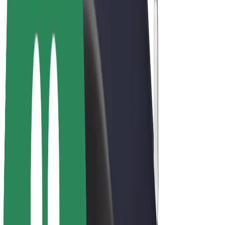
Bolt Plus
Gūsti ieņēmumus ar Bolt
Autovadītāji
Autovadītāja ieņēmumi
Kurjeri
Kurjerpartnera ieņēmumi
Bolt Food tirgotāji
Reģistrē autoparku
Franšīzes
Par uzņēmumu
Karjera
Par Bolt