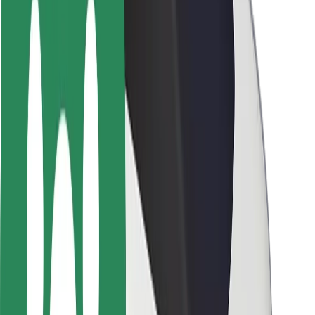
Autovadītāju drošība
Skrejriteņu drošība
Drošības laboratorija
Pilsētas
Pilsētas
Risinājumi pilsētām
Lidostas
Bolt uzlādes statīvi
Palīdzība
Pasažieriem
Autovadītājiem
Kurjeriem