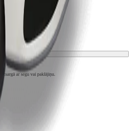
zsargā ar segu vai paklājiņu.