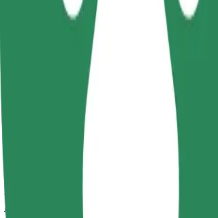
Uzticami braucieni ikdienas vidēja izmēra auto
Aptuvenais brauciena ilgums
13 min
Aptuvenais attālums
12,7 km
Pasažieri
1-4
Aptuvenā cena
10,50 €
Kids
Autokrēsls ar siksnām nodrošina drošu braucienu bērniem vecumā no 2
Aptuvenais brauciena ilgums