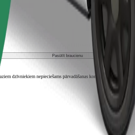
Pasūtīt braucienu
em dzīvniekiem nepieciešams pārvadāšanas konteiners, un sēdekļi jāai