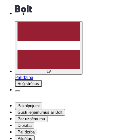
LV
Palīdzība
Reģistrēties
Pakalpojumi
Gūsti ieņēmumus ar Bolt
Par uzņēmumu
Drošība
Palīdzība
Pilsētas