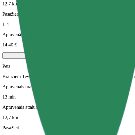
12,7 km
Pasažieri
1-4
Aptuvenā cena
14,40 €
Pets
Braucieni Tev un Tavam mājdzīvniekam. Suņiem jāvalkā purngals, mazi
Aptuvenais brauciena ilgums
13 min
Aptuvenais attālums
12,7 km
Pasažieri