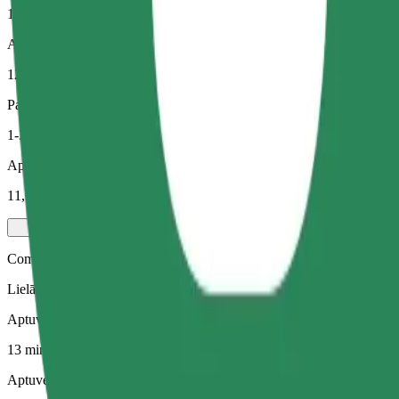
13 min
Aptuvenais attālums
12,7 km
Pasažieri
1-3
Aptuvenā cena
11,60 €
Comfort
Lielāki auto ar papildu vietu kājām un mantām
Aptuvenais brauciena ilgums
13 min
Aptuvenais attālums