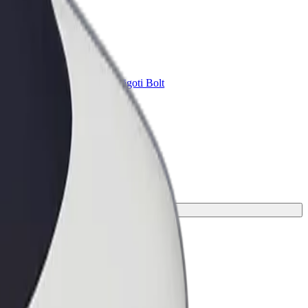
Bolt for Business
ini
Tavam uzņēmumam pielāgoti Bolt
pakalpojumi
.