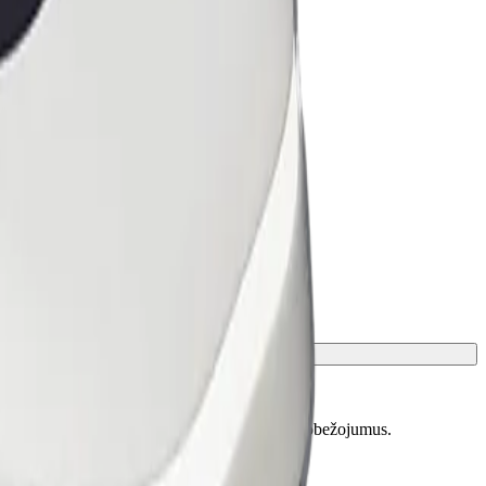
skaidrotu precīzu vecumu, svaru un auguma ierobežojumus.