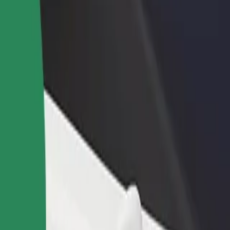
no restorānu vai veikalu
Reģistrējies kā autoparka īpašnieks
dz vairāk klientu un paaugstini
Pievieno savu autoparku Bolt un paliel
umus
ieņēmumus
alpojumi pieejami Tavā pilsētā un izvēlies ceļam piemērotāko braucienu
Lejupielādēt lietotni