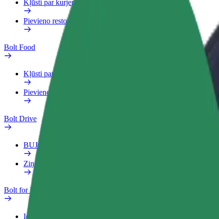
Kļūsti par kurjeru
Pievieno restorānu vai veikalu
Bolt Food
Kļūsti par kurjeru
Pievieno restorānu vai veikalu
Bolt Drive
BUJ
Ziņo par transportlīdzekli
Bolt for Business
Ieguvumi