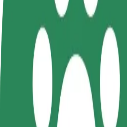
BUJ
Kļūsti par
Kļūsti par kurjeru
Pievie
autovadītāju
Piegādā ēdienu un saņem izmaksu
Sasnie
Gūsti ieņēmumus, kā
ik nedēļu
ieņēm
vēlies
Kā nokļūt no: Jõhvi vaksal uz: Toila Spa Hotell
Tev no: Jõhvi vaksal jānokļūst uz: Toila Spa Hotell? Uzzini, kuri pak
No
Jõhvi vaksal
Uz
Toila Spa Hotell
Ērtība un komforts ir tikai dažu pieskārienu attālumā!
Bolt