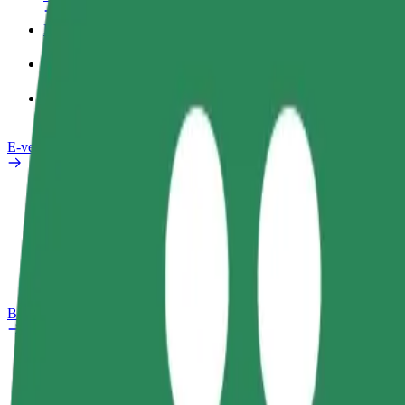
Darba Profils
Pakalpojumi
Bolt Food uzņēmumiem
E-velosipēdi
Drošības laboratorija
Ziņot
BUJ
Bolt Plus
Ieguvumi
Kā pievienoties