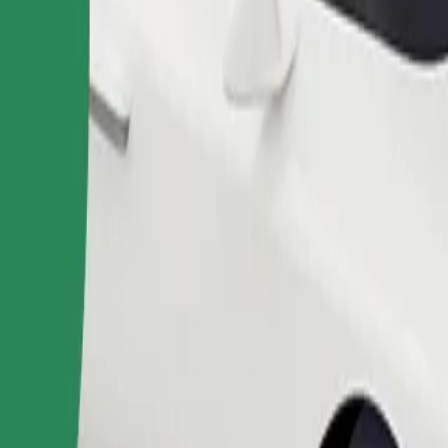
Pasūtīt braucienu
 līdz 6 gadiem (aptuveni 10–30 kg). Sazinies ar autovadītāju, lai no