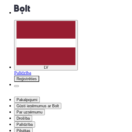
LV
Palīdzība
Reģistrēties
Pakalpojumi
Gūsti ieņēmumus ar Bolt
Par uzņēmumu
Drošība
Palīdzība
Pilsētas