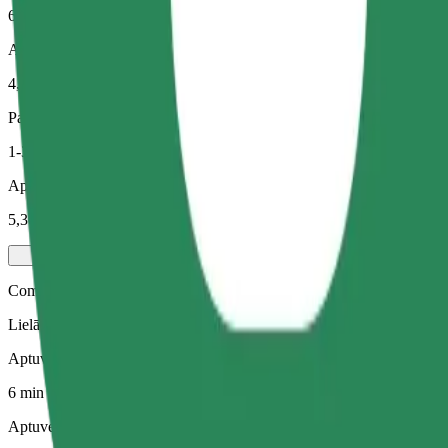
6 min
Aptuvenais attālums
4,1 km
Pasažieri
1-3
Aptuvenā cena
5,30 €
Comfort
Lielāki auto ar papildu vietu kājām un mantām
Aptuvenais brauciena ilgums
6 min
Aptuvenais attālums