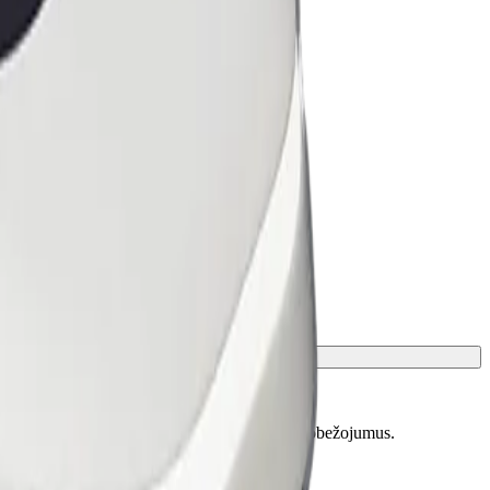
skaidrotu precīzu vecumu, svaru un auguma ierobežojumus.