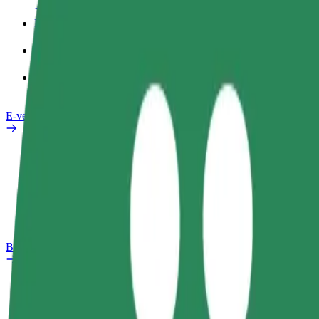
Darba Profils
Pakalpojumi
Bolt Food uzņēmumiem
E-velosipēdi
Drošības laboratorija
Ziņot
BUJ
Bolt Plus
Ieguvumi
Kā pievienoties