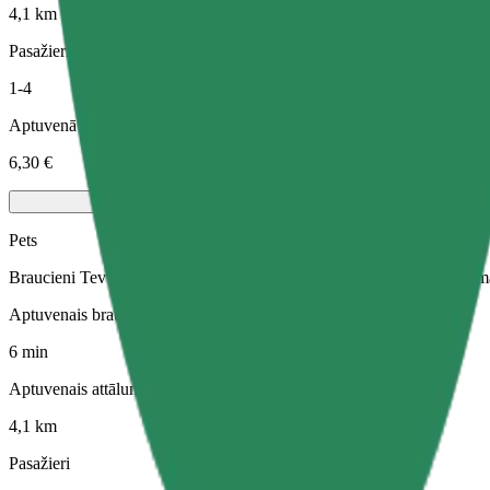
4,1 km
Pasažieri
1-4
Aptuvenā cena
6,30 €
Pets
Braucieni Tev un Tavam mājdzīvniekam. Suņiem jāvalkā purngals, mazi
Aptuvenais brauciena ilgums
6 min
Aptuvenais attālums
4,1 km
Pasažieri