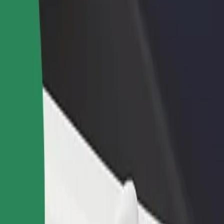
no restorānu vai veikalu
Reģistrējies kā autoparka īpašnieks
dz vairāk klientu un paaugstini
Pievieno savu autoparku Bolt un paliel
umus
ieņēmumus
lpojumi pieejami Tavā pilsētā un izvēlies ceļam piemērotāko braucienu
Lejupielādēt lietotni