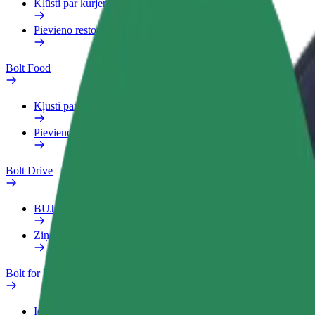
Kļūsti par kurjeru
Pievieno restorānu vai veikalu
Bolt Food
Kļūsti par kurjeru
Pievieno restorānu vai veikalu
Bolt Drive
BUJ
Ziņo par transportlīdzekli
Bolt for Business
Ieguvumi