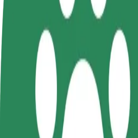
BUJ
Kļūsti par
Kļūsti par kurjeru
Pievie
autovadītāju
Piegādā ēdienu un saņem izmaksu
Sasnie
Gūsti ieņēmumus, kā
ik nedēļu
ieņēm
vēlies
Kā nokļūt no: Maxima XX uz: Vanameistri pubi
Tev no: Maxima XX jānokļūst uz: Vanameistri pubi? Uzzini, kuri paka
No
Maxima XX
Uz
Vanameistri pubi
Ērtība un komforts ir tikai dažu pieskārienu attālumā!
Bolt