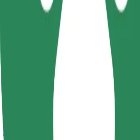
Uzticami braucieni ikdienas vidēja izmēra auto
Aptuvenais brauciena ilgums
6 min
Aptuvenais attālums
4,1 km
Pasažieri
1-4
Aptuvenā cena
4,40 €
Kids
Autokrēsls ar siksnām nodrošina drošu braucienu bērniem vecumā no 2
Aptuvenais brauciena ilgums