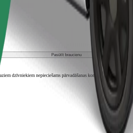
Pasūtīt braucienu
em dzīvniekiem nepieciešams pārvadāšanas konteiners, un sēdekļi jāai