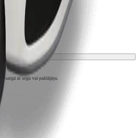
zsargā ar segu vai paklājiņu.