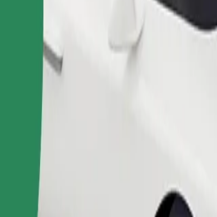
Pasūtīt braucienu
 līdz 6 gadiem (aptuveni 10–30 kg). Sazinies ar autovadītāju, lai no