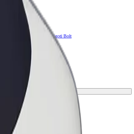
Bolt for Business
ini
Tavam uzņēmumam pielāgoti Bolt
pakalpojumi
.