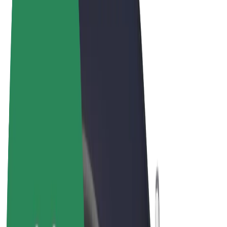
Noteikumi un nosacījumi
Privātuma politika
Sīkdatnes
© 2026 Bolt Technology OÜ
Pakalpojumi
Braucieni
Skrejriteņi
Bolt Market
Bolt Food
Bolt Drive
Bolt for Business