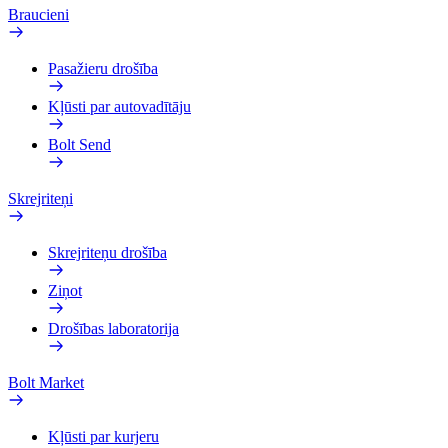
Braucieni
Pasažieru drošība
Kļūsti par autovadītāju
Bolt Send
Skrejriteņi
Skrejriteņu drošība
Ziņot
Drošības laboratorija
Bolt Market
Kļūsti par kurjeru