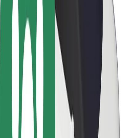
Pasažieru drošība
Autovadītāju drošība
Skrejriteņu drošība
Drošības laboratorija
Pilsētas
Pilsētas
Risinājumi pilsētām
Lidostas
Bolt uzlādes statīvi
Palīdzība
Pasažieriem
Autovadītājiem