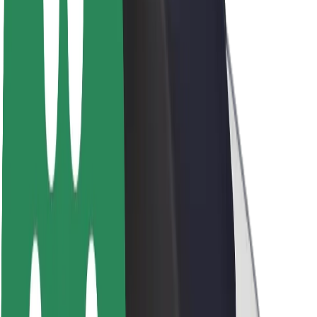
Par Bolt
Bolt ilgtspējība
Project Zero
Blogs
Ziņu telpa
Zīmola vadlīnijas
Misija
Attiecības ar investoriem
Vadība
Zīmols
Mediji
Pilsētvides fonds
Drošība