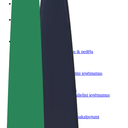
BUJ
Kļūsti par autovadītāju
Gūsti ieņēmumus, kā vēlies
Kļūsti par kurjeru
Piegādā ēdienu un saņem izmaksu ik nedēļu
Pievieno restorānu vai veikalu
Sasniedz vairāk klientu un paaugstini ieņēmumus
Reģistrējies kā autoparka īpašnieks
Pievieno savu autoparku Bolt un palielini ieņēmumus
Bolt for Business
Tavam uzņēmumam pielāgoti Bolt pakalpojumi