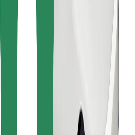
Atrodi savas mīļākās maltītes!
Lejupielādē Bolt Food lietotni