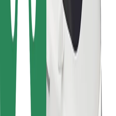
Kurjeriem
Bolt Food
Autoparku īpašniekiem
Restorāniem
Bolt for Business
Cits
Piegādātāji
Noteikumi un nosacījumi
Sīkdatnes
Drošība
Saņem braucienu minūšu laikā!
Lejupielādē Bolt lietotni