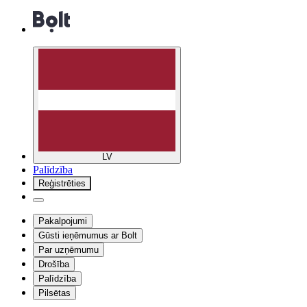
LV
Palīdzība
Reģistrēties
Pakalpojumi
Gūsti ieņēmumus ar Bolt
Par uzņēmumu
Drošība
Palīdzība
Pilsētas