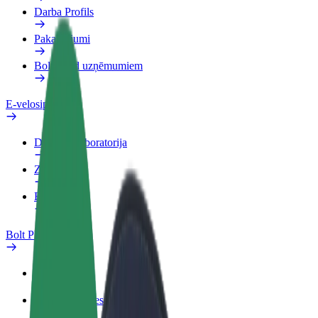
Darba Profils
Pakalpojumi
Bolt Food uzņēmumiem
E-velosipēdi
Drošības laboratorija
Ziņot
BUJ
Bolt Plus
Ieguvumi
Kā pievienoties