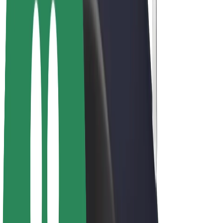
E-velosipēdi
Bolt Plus
Gūsti ieņēmumus ar Bolt
Autovadītāji
Autovadītāja ieņēmumi
Kurjeri
Kurjerpartnera ieņēmumi
Bolt Food tirgotāji
Reģistrē autoparku
Franšīzes
Par uzņēmumu
Karjera