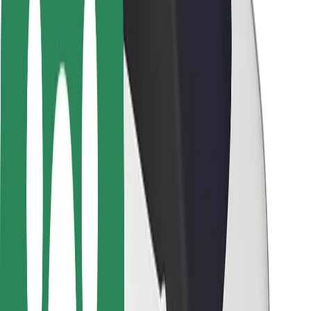
Pasažieru drošība
Autovadītāju drošība
Skrejriteņu drošība
Drošības laboratorija
Pilsētas
Pilsētas
Risinājumi pilsētām
Lidostas
Bolt uzlādes statīvi
Palīdzība
Pasažieriem
Autovadītājiem