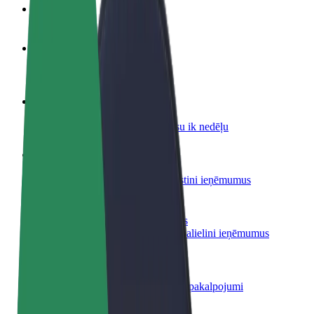
BUJ
Kļūsti par autovadītāju
Gūsti ieņēmumus, kā vēlies
Kļūsti par kurjeru
Piegādā ēdienu un saņem izmaksu ik nedēļu
Pievieno restorānu vai veikalu
Sasniedz vairāk klientu un paaugstini ieņēmumus
Reģistrējies kā autoparka īpašnieks
Pievieno savu autoparku Bolt un palielini ieņēmumus
Bolt for Business
Tavam uzņēmumam pielāgoti Bolt pakalpojumi