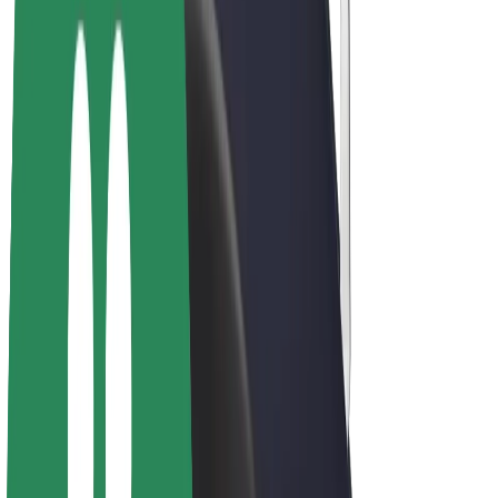
E-velosipēdi
Bolt Plus
Gūsti ieņēmumus ar Bolt
Autovadītāji
Autovadītāja ieņēmumi
Kurjeri
Kurjerpartnera ieņēmumi
Bolt Food tirgotāji
Reģistrē autoparku
Franšīzes
Par uzņēmumu
Karjera