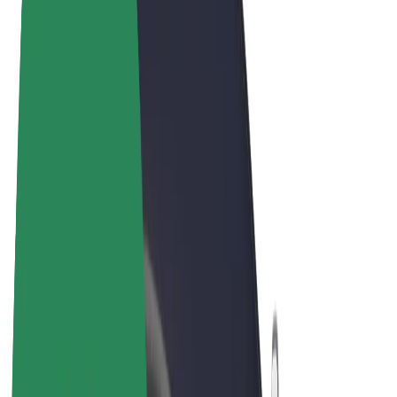
Noteikumi un nosacījumi
Privātuma politika
Sīkdatnes
© 2026 Bolt Technology OÜ
Pakalpojumi
Braucieni
Skrejriteņi
Bolt Market
Bolt Food
Bolt Drive
Bolt for Business