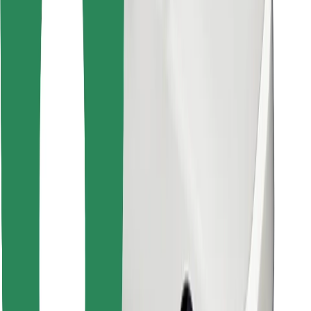
Atrodi savas mīļākās maltītes!
Lejupielādē Bolt Food lietotni