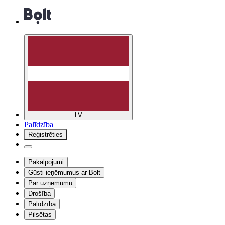
LV
Palīdzība
Reģistrēties
Pakalpojumi
Gūsti ieņēmumus ar Bolt
Par uzņēmumu
Drošība
Palīdzība
Pilsētas