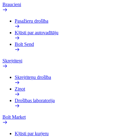
Braucieni
Pasažieru drošība
Kļūsti par autovadītāju
Bolt Send
Skrejriteņi
Skrejriteņu drošība
Ziņot
Drošības laboratorija
Bolt Market
Kļūsti par kurjeru