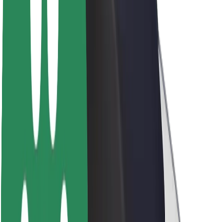
Par Bolt
Bolt ilgtspējība
Project Zero
Blogs
Ziņu telpa
Zīmola vadlīnijas
Misija
Attiecības ar investoriem
Vadība
Zīmols
Mediji
Pilsētvides fonds
Drošība