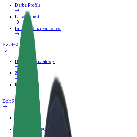
Darba Profils
Pakalpojumi
Bolt Food uzņēmumiem
E-velosipēdi
Drošības laboratorija
Ziņot
BUJ
Bolt Plus
Ieguvumi
Kā pievienoties