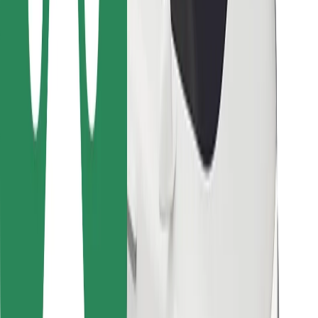
Kurjeriem
Bolt Food
Autoparku īpašniekiem
Restorāniem
Bolt for Business
Cits
Piegādātāji
Noteikumi un nosacījumi
Sīkdatnes
Drošība
Saņem braucienu minūšu laikā!
Lejupielādē Bolt lietotni