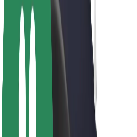
E-velosipēdi
Bolt Plus
Gūsti ieņēmumus ar Bolt
Autovadītāji
Autovadītāja ieņēmumi
Kurjeri
Kurjerpartnera ieņēmumi
Bolt Food tirgotāji
Reģistrē autoparku
Franšīzes
Par uzņēmumu
Karjera