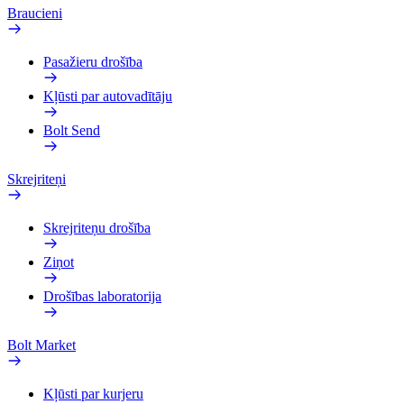
Braucieni
Pasažieru drošība
Kļūsti par autovadītāju
Bolt Send
Skrejriteņi
Skrejriteņu drošība
Ziņot
Drošības laboratorija
Bolt Market
Kļūsti par kurjeru