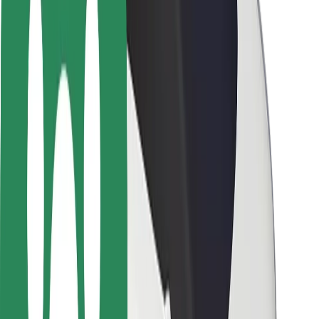
Pasažieru drošība
Autovadītāju drošība
Skrejriteņu drošība
Drošības laboratorija
Pilsētas
Pilsētas
Risinājumi pilsētām
Lidostas
Bolt uzlādes statīvi
Palīdzība
Pasažieriem
Autovadītājiem