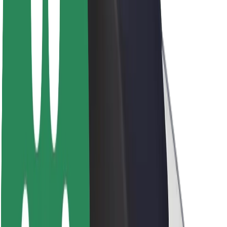
Par Bolt
Bolt ilgtspējība
Project Zero
Blogs
Ziņu telpa
Zīmola vadlīnijas
Misija
Attiecības ar investoriem
Vadība
Zīmols
Mediji
Pilsētvides fonds
Drošība