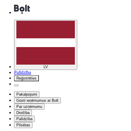
LV
Palīdzība
Reģistrēties
Pakalpojumi
Gūsti ieņēmumus ar Bolt
Par uzņēmumu
Drošība
Palīdzība
Pilsētas