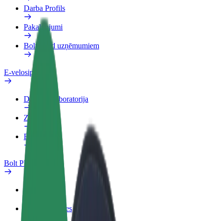
Darba Profils
Pakalpojumi
Bolt Food uzņēmumiem
E-velosipēdi
Drošības laboratorija
Ziņot
BUJ
Bolt Plus
Ieguvumi
Kā pievienoties