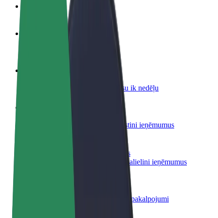
BUJ
Kļūsti par autovadītāju
Gūsti ieņēmumus, kā vēlies
Kļūsti par kurjeru
Piegādā ēdienu un saņem izmaksu ik nedēļu
Pievieno restorānu vai veikalu
Sasniedz vairāk klientu un paaugstini ieņēmumus
Reģistrējies kā autoparka īpašnieks
Pievieno savu autoparku Bolt un palielini ieņēmumus
Bolt for Business
Tavam uzņēmumam pielāgoti Bolt pakalpojumi