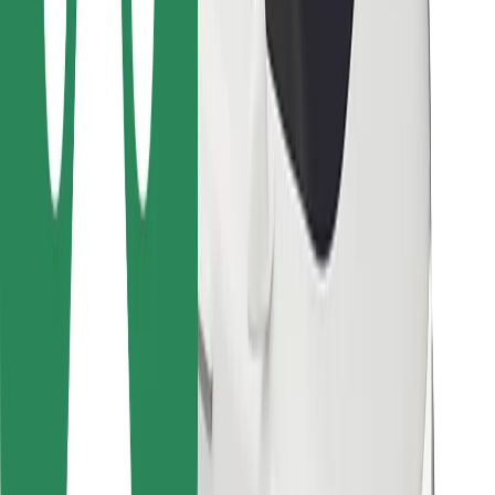
Kurjeriem
Bolt Food
Autoparku īpašniekiem
Restorāniem
Bolt for Business
Cits
Piegādātāji
Noteikumi un nosacījumi
Sīkdatnes
Drošība
Saņem braucienu minūšu laikā!
Lejupielādē Bolt lietotni