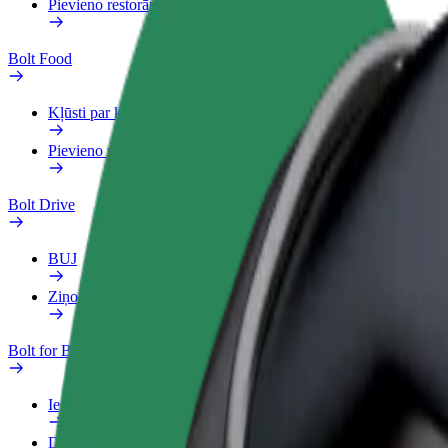
Pievieno restorānu vai veikalu
Bolt Food
Kļūsti par kurjeru
Pievieno restorānu vai veikalu
Bolt Drive
BUJ
Ziņo par transportlīdzekli
Bolt for Business
Ieguvumi
Darba Profils