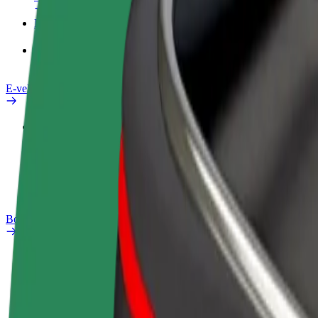
Pakalpojumi
Bolt Food uzņēmumiem
E-velosipēdi
Drošības laboratorija
Ziņot
BUJ
Bolt Plus
Ieguvumi
Kā pievienoties
BUJ