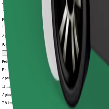
Aptuvenais attālums
7,8 km
Pasažieri
1-4
Aptuvenā cena
9,40 €
Pets
Braucieni Tev un Tavam mājdzīvniekam. Suņiem jāvalkā purngals, mazi
Aptuvenais brauciena ilgums
11 min
Aptuvenais attālums
7,8 km