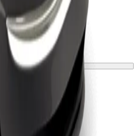
zsargā ar segu vai paklājiņu.