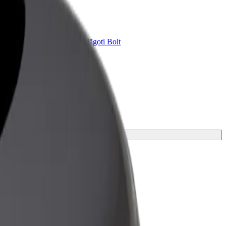
Bolt for Business
ini
Tavam uzņēmumam pielāgoti Bolt
pakalpojumi
tāko braucienu.