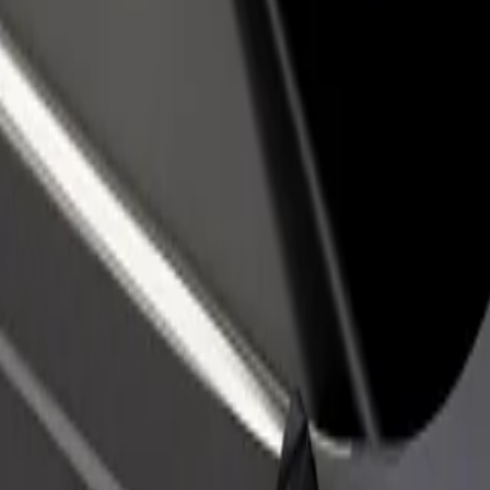
no restorānu vai veikalu
Reģistrējies kā autoparka īpašnieks
dz vairāk klientu un paaugstini
Pievieno savu autoparku Bolt un paliel
umus
ieņēmumus
o Košice
ini, kuri pakalpojumi pieejami Tavā pilsētā un izvēlies ceļam piemēro
Lejupielādēt lietotni