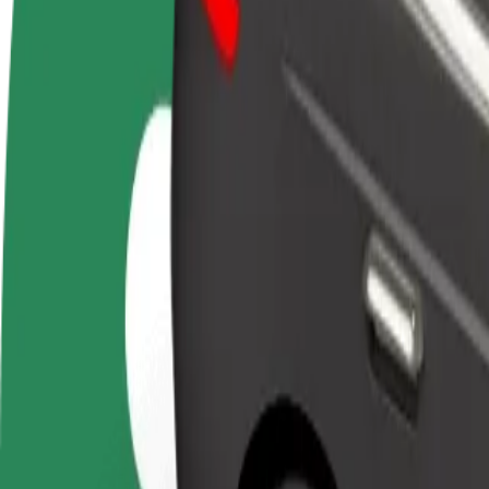
Kļūsti par
Kļūsti par kurjeru
Pievie
autovadītāju
Piegādā ēdienu un saņem izmaksu
Sasnie
Gūsti ieņēmumus, kā
ik nedēļu
ieņēm
vēlies
Kā nokļūt no: DoubleTree by Hilton Hotel uz: Letisk
Tev no: DoubleTree by Hilton Hotel jānokļūst uz: Letisko Košice? Uzz
No
DoubleTree by Hilton Hotel
Uz
Letisko Košice
Ērtība un komforts ir tikai dažu pieskārienu attālumā!
Bolt
Uzticami braucieni ikdienas vidēja izmēra auto