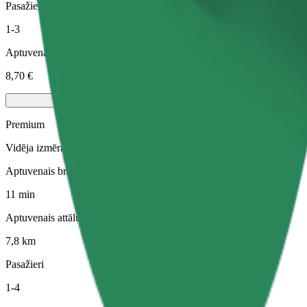
Pasažieri
1-3
Aptuvenā cena
8,70 €
Premium
Vidēja izmēra premium auto ar augstas klases aprīkojumu
Aptuvenais brauciena ilgums
11 min
Aptuvenais attālums
7,8 km
Pasažieri
1-4