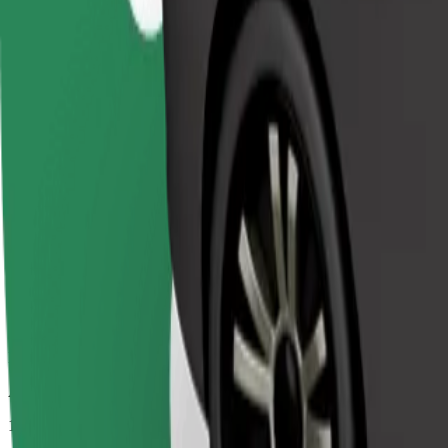
Aptuvenais brauciena ilgums
11 min
Aptuvenais attālums
7,8 km
Pasažieri
1-4
Aptuvenā cena
7,50 €
Comfort
Lielāki auto ar papildu vietu kājām un mantām
Aptuvenais brauciena ilgums
11 min