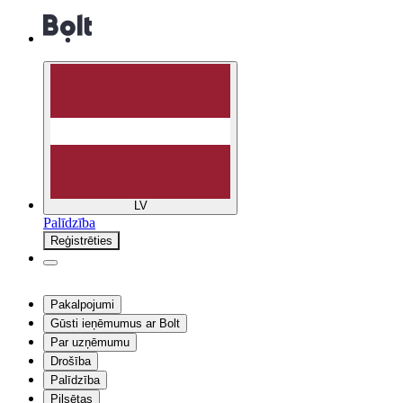
LV
Palīdzība
Reģistrēties
Pakalpojumi
Gūsti ieņēmumus ar Bolt
Par uzņēmumu
Drošība
Palīdzība
Pilsētas