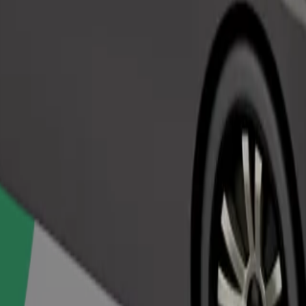
Pasūtīt braucienu
em dzīvniekiem nepieciešams pārvadāšanas konteiners, un sēdekļi jāai