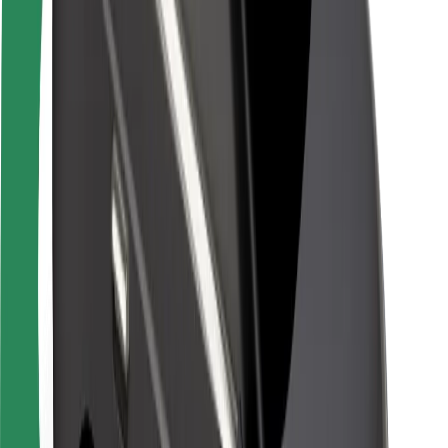
Autovadītāju drošība
Skrejriteņu drošība
Drošības laboratorija
Pilsētas
Pilsētas
Risinājumi pilsētām
Lidostas
Bolt uzlādes statīvi
Palīdzība
Pasažieriem
Autovadītājiem
Kurjeriem