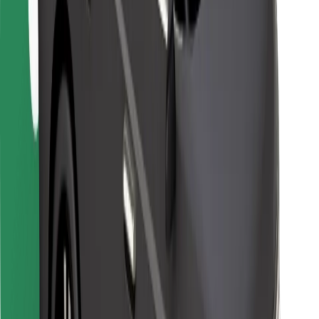
Bolt Food
Autoparku īpašniekiem
Restorāniem
Bolt for Business
Cits
Piegādātāji
Noteikumi un nosacījumi
Sīkdatnes
Drošība
Saņem braucienu minūšu laikā!
Lejupielādē Bolt lietotni
Atrodi savas mīļākās maltītes!