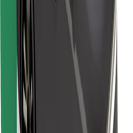
Lejupielādē Bolt Food lietotni