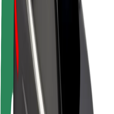
Bolt ilgtspējība
Project Zero
Blogs
Ziņu telpa
Zīmola vadlīnijas
Misija
Attiecības ar investoriem
Vadība
Zīmols
Mediji
Pilsētvides fonds
Drošība
Pasažieru drošība