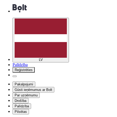
LV
Palīdzība
Reģistrēties
Pakalpojumi
Gūsti ieņēmumus ar Bolt
Par uzņēmumu
Drošība
Palīdzība
Pilsētas