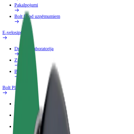
Pakalpojumi
Bolt Food uzņēmumiem
E-velosipēdi
Drošības laboratorija
Ziņot
BUJ
Bolt Plus
Ieguvumi
Kā pievienoties
BUJ