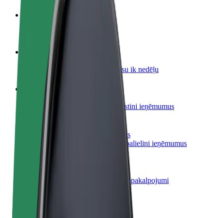
Kļūsti par autovadītāju
Gūsti ieņēmumus, kā vēlies
Kļūsti par kurjeru
Piegādā ēdienu un saņem izmaksu ik nedēļu
Pievieno restorānu vai veikalu
Sasniedz vairāk klientu un paaugstini ieņēmumus
Reģistrējies kā autoparka īpašnieks
Pievieno savu autoparku Bolt un palielini ieņēmumus
Bolt for Business
Tavam uzņēmumam pielāgoti Bolt pakalpojumi