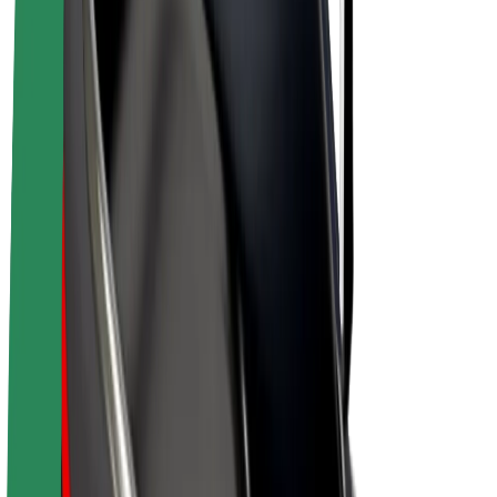
Bolt Plus
Gūsti ieņēmumus ar Bolt
Autovadītāji
Autovadītāja ieņēmumi
Kurjeri
Kurjerpartnera ieņēmumi
Bolt Food tirgotāji
Reģistrē autoparku
Franšīzes
Par uzņēmumu
Karjera
Par Bolt