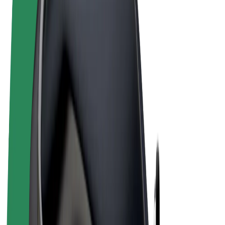
Noteikumi un nosacījumi
Privātuma politika
Sīkdatnes
© 2026 Bolt Technology OÜ
Pakalpojumi
Braucieni
Skrejriteņi
Bolt Market
Bolt Food
Bolt Drive
Bolt for Business
E-velosipēdi