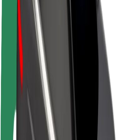
Par Bolt
Bolt ilgtspējība
Project Zero
Blogs
Ziņu telpa
Zīmola vadlīnijas
Misija
Attiecības ar investoriem
Vadība
Zīmols
Mediji
Pilsētvides fonds
Drošība