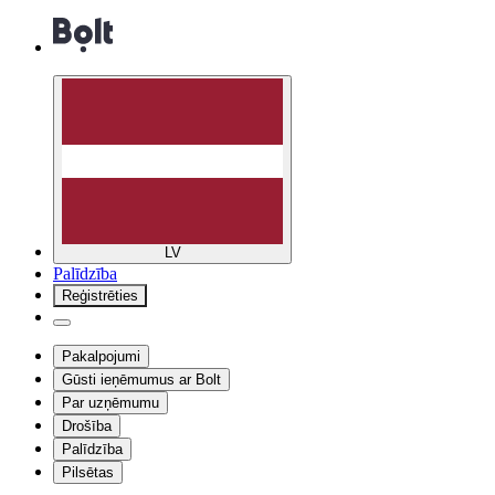
LV
Palīdzība
Reģistrēties
Pakalpojumi
Gūsti ieņēmumus ar Bolt
Par uzņēmumu
Drošība
Palīdzība
Pilsētas