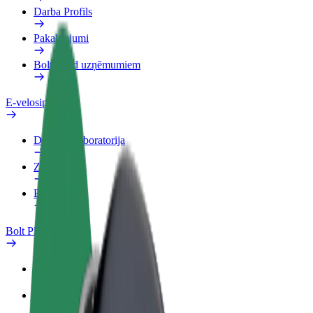
Darba Profils
Pakalpojumi
Bolt Food uzņēmumiem
E-velosipēdi
Drošības laboratorija
Ziņot
BUJ
Bolt Plus
Ieguvumi
Kā pievienoties