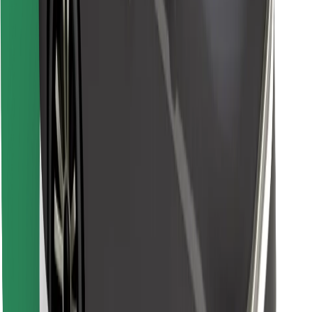
Atrodi savas mīļākās maltītes!
Lejupielādē Bolt Food lietotni