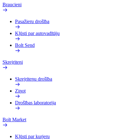
Braucieni
Pasažieru drošība
Kļūsti par autovadītāju
Bolt Send
Skrejriteņi
Skrejriteņu drošība
Ziņot
Drošības laboratorija
Bolt Market
Kļūsti par kurjeru