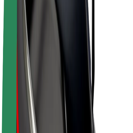
E-velosipēdi
Bolt Plus
Gūsti ieņēmumus ar Bolt
Autovadītāji
Autovadītāja ieņēmumi
Kurjeri
Kurjerpartnera ieņēmumi
Bolt Food tirgotāji
Reģistrē autoparku
Franšīzes
Par uzņēmumu
Karjera