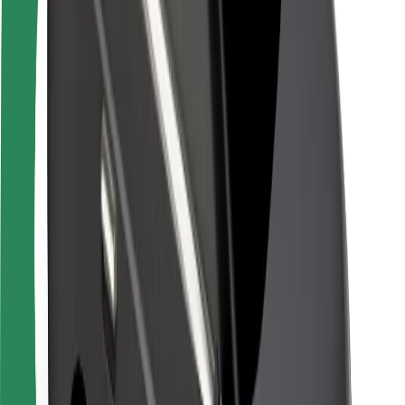
Pasažieru drošība
Autovadītāju drošība
Skrejriteņu drošība
Drošības laboratorija
Pilsētas
Pilsētas
Risinājumi pilsētām
Lidostas
Bolt uzlādes statīvi
Palīdzība
Pasažieriem
Autovadītājiem