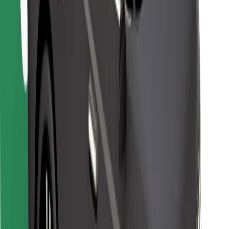
Kurjeriem
Bolt Food
Autoparku īpašniekiem
Restorāniem
Bolt for Business
Cits
Piegādātāji
Noteikumi un nosacījumi
Sīkdatnes
Drošība
Saņem braucienu minūšu laikā!
Lejupielādē Bolt lietotni