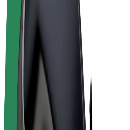
Noteikumi un nosacījumi
Privātuma politika
Sīkdatnes
© 2026 Bolt Technology OÜ
Pakalpojumi
Braucieni
Skrejriteņi
Bolt Market
Bolt Food
Bolt Drive
Bolt for Business