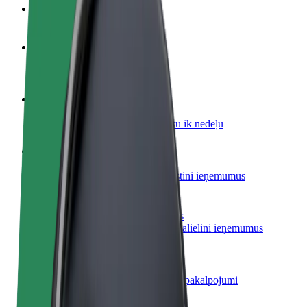
BUJ
Kļūsti par autovadītāju
Gūsti ieņēmumus, kā vēlies
Kļūsti par kurjeru
Piegādā ēdienu un saņem izmaksu ik nedēļu
Pievieno restorānu vai veikalu
Sasniedz vairāk klientu un paaugstini ieņēmumus
Reģistrējies kā autoparka īpašnieks
Pievieno savu autoparku Bolt un palielini ieņēmumus
Bolt for Business
Tavam uzņēmumam pielāgoti Bolt pakalpojumi