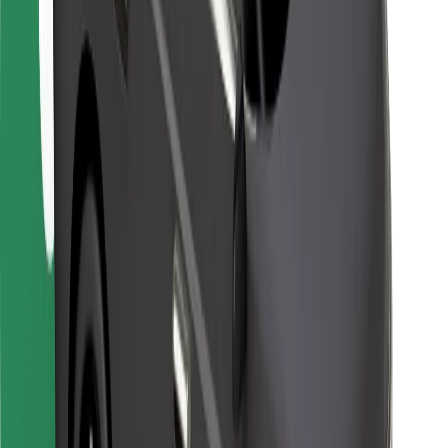
Kurjeriem
Bolt Food
Autoparku īpašniekiem
Restorāniem
Bolt for Business
Cits
Piegādātāji
Noteikumi un nosacījumi
Sīkdatnes
Drošība
Saņem braucienu minūšu laikā!
Lejupielādē Bolt lietotni