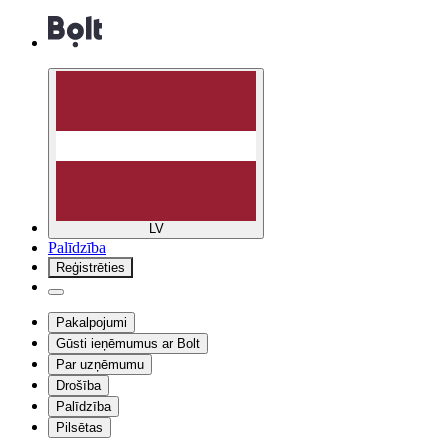
LV
Palīdzība
Reģistrēties
Pakalpojumi
Gūsti ieņēmumus ar Bolt
Par uzņēmumu
Drošība
Palīdzība
Pilsētas