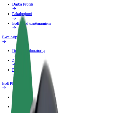
Darba Profils
Pakalpojumi
Bolt Food uzņēmumiem
E-velosipēdi
Drošības laboratorija
Ziņot
BUJ
Bolt Plus
Ieguvumi
Kā pievienoties