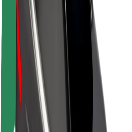
Par Bolt
Bolt ilgtspējība
Project Zero
Blogs
Ziņu telpa
Zīmola vadlīnijas
Misija
Attiecības ar investoriem
Vadība
Zīmols
Mediji
Pilsētvides fonds
Drošība