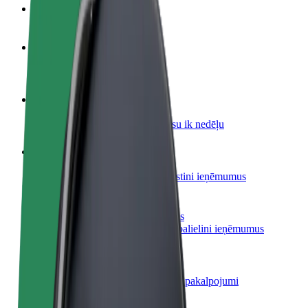
BUJ
Kļūsti par autovadītāju
Gūsti ieņēmumus, kā vēlies
Kļūsti par kurjeru
Piegādā ēdienu un saņem izmaksu ik nedēļu
Pievieno restorānu vai veikalu
Sasniedz vairāk klientu un paaugstini ieņēmumus
Reģistrējies kā autoparka īpašnieks
Pievieno savu autoparku Bolt un palielini ieņēmumus
Bolt for Business
Tavam uzņēmumam pielāgoti Bolt pakalpojumi