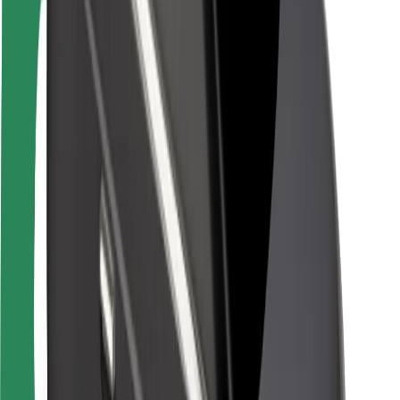
Pasažieru drošība
Autovadītāju drošība
Skrejriteņu drošība
Drošības laboratorija
Pilsētas
Pilsētas
Risinājumi pilsētām
Lidostas
Bolt uzlādes statīvi
Palīdzība
Pasažieriem
Autovadītājiem