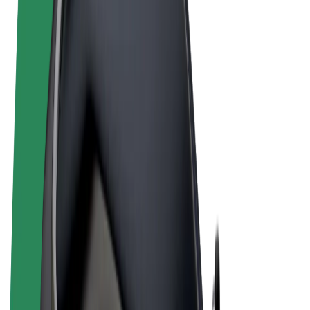
Noteikumi un nosacījumi
Privātuma politika
Sīkdatnes
© 2026 Bolt Technology OÜ
Pakalpojumi
Braucieni
Skrejriteņi
Bolt Market
Bolt Food
Bolt Drive
Bolt for Business