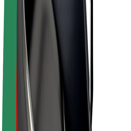
E-velosipēdi
Bolt Plus
Gūsti ieņēmumus ar Bolt
Autovadītāji
Autovadītāja ieņēmumi
Kurjeri
Kurjerpartnera ieņēmumi
Bolt Food tirgotāji
Reģistrē autoparku
Franšīzes
Par uzņēmumu
Karjera