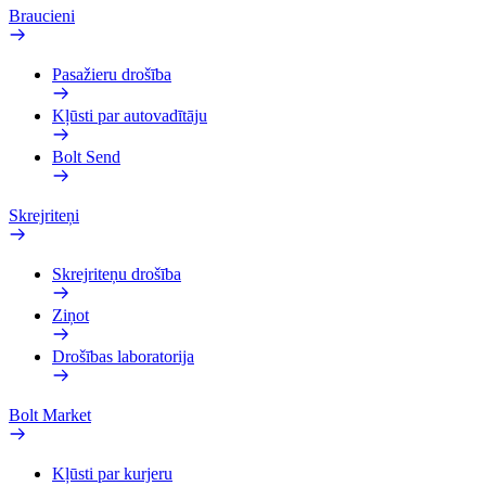
Braucieni
Pasažieru drošība
Kļūsti par autovadītāju
Bolt Send
Skrejriteņi
Skrejriteņu drošība
Ziņot
Drošības laboratorija
Bolt Market
Kļūsti par kurjeru