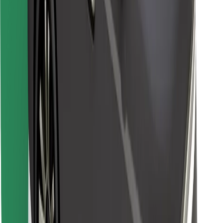
Atrodi savas mīļākās maltītes!
Lejupielādē Bolt Food lietotni