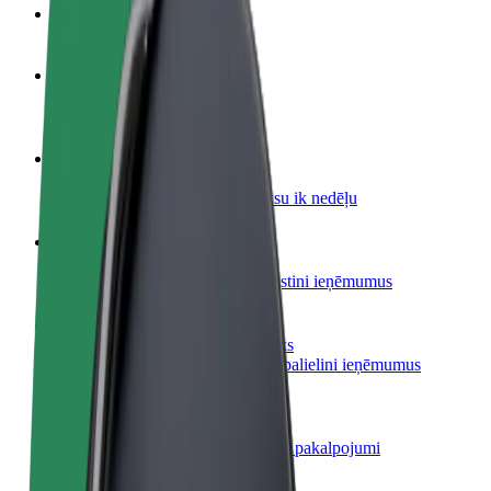
BUJ
Kļūsti par autovadītāju
Gūsti ieņēmumus, kā vēlies
Kļūsti par kurjeru
Piegādā ēdienu un saņem izmaksu ik nedēļu
Pievieno restorānu vai veikalu
Sasniedz vairāk klientu un paaugstini ieņēmumus
Reģistrējies kā autoparka īpašnieks
Pievieno savu autoparku Bolt un palielini ieņēmumus
Bolt for Business
Tavam uzņēmumam pielāgoti Bolt pakalpojumi