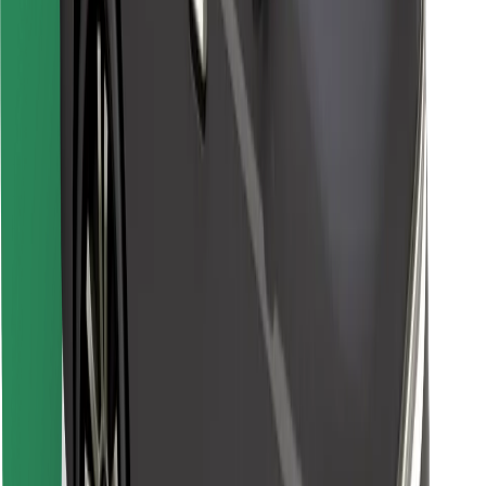
Atrodi savas mīļākās maltītes!
Lejupielādē Bolt Food lietotni