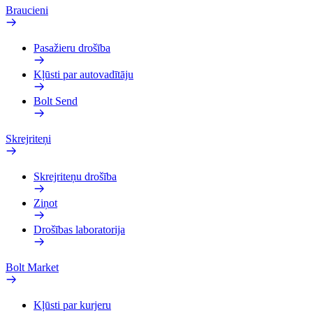
Braucieni
Pasažieru drošība
Kļūsti par autovadītāju
Bolt Send
Skrejriteņi
Skrejriteņu drošība
Ziņot
Drošības laboratorija
Bolt Market
Kļūsti par kurjeru