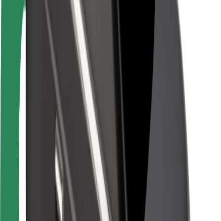
Pasažieru drošība
Autovadītāju drošība
Skrejriteņu drošība
Drošības laboratorija
Pilsētas
Pilsētas
Risinājumi pilsētām
Lidostas
Bolt uzlādes statīvi
Palīdzība
Pasažieriem
Autovadītājiem