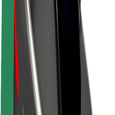
Par Bolt
Bolt ilgtspējība
Project Zero
Blogs
Ziņu telpa
Zīmola vadlīnijas
Misija
Attiecības ar investoriem
Vadība
Zīmols
Mediji
Pilsētvides fonds
Drošība