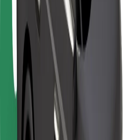
Kurjeriem
Bolt Food
Autoparku īpašniekiem
Restorāniem
Bolt for Business
Cits
Piegādātāji
Noteikumi un nosacījumi
Sīkdatnes
Drošība
Saņem braucienu minūšu laikā!
Lejupielādē Bolt lietotni