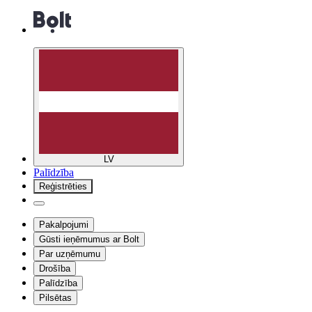
LV
Palīdzība
Reģistrēties
Pakalpojumi
Gūsti ieņēmumus ar Bolt
Par uzņēmumu
Drošība
Palīdzība
Pilsētas