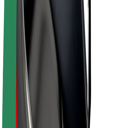
E-velosipēdi
Bolt Plus
Gūsti ieņēmumus ar Bolt
Autovadītāji
Autovadītāja ieņēmumi
Kurjeri
Kurjerpartnera ieņēmumi
Bolt Food tirgotāji
Reģistrē autoparku
Franšīzes
Par uzņēmumu
Karjera