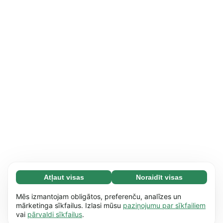
Atļaut visas
Noraidīt visas
Nepieciešamās (65)
Nepieciešamās sīkdatnes palīdz mūsu vietnei
Uzzināt vairāk
Mēs izmantojam obligātos, preferenču, analīzes un
nodrošināt pamata funkcijas, piemēram,
mārketinga sīkfailus. Izlasi mūsu
paziņojumu par sīkfailiem
vai
pārvaldi sīkfailus
.
dažādu lapu pārskatīšanu. Bez šīm sīkdatnēm
Izvēles (17)