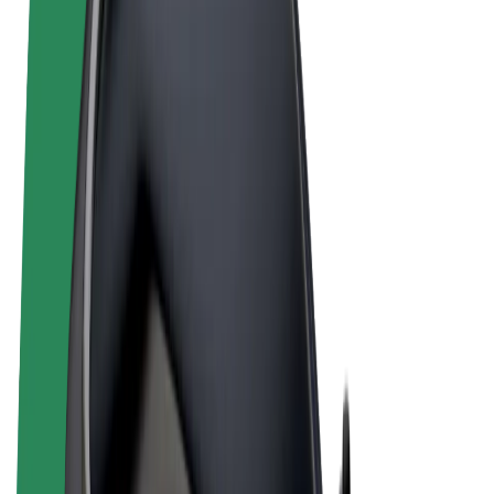
Noteikumi un nosacījumi
Privātuma politika
Sīkdatnes
© 2026 Bolt Technology OÜ
Pakalpojumi
Braucieni
Skrejriteņi
Bolt Market
Bolt Food
Bolt Drive
Bolt for Business