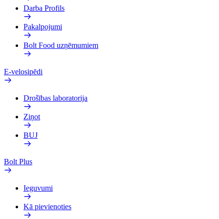
Darba Profils
Pakalpojumi
Bolt Food uzņēmumiem
E-velosipēdi
Drošības laboratorija
Ziņot
BUJ
Bolt Plus
Ieguvumi
Kā pievienoties