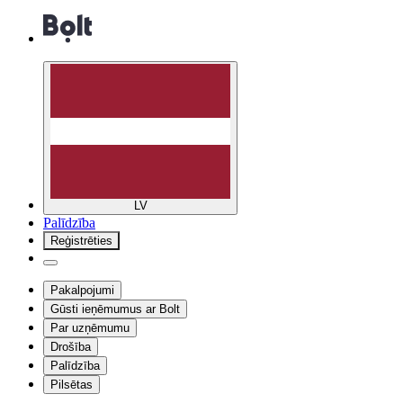
LV
Palīdzība
Reģistrēties
Pakalpojumi
Gūsti ieņēmumus ar Bolt
Par uzņēmumu
Drošība
Palīdzība
Pilsētas