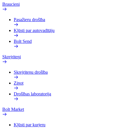
Braucieni
Pasažieru drošība
Kļūsti par autovadītāju
Bolt Send
Skrejriteņi
Skrejriteņu drošība
Ziņot
Drošības laboratorija
Bolt Market
Kļūsti par kurjeru