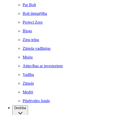
Par Bolt
Bolt ilgtspējība
Project Zero
Blogs
Ziņu telpa
Zīmola vadlīnijas
Misija
Attiecības ar investoriem
Vadība
Zīmols
Mediji
Pilsētvides fonds
Drošība