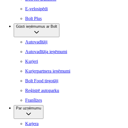
E-velosipēdi
Bolt Plus
Gūsti ieņēmumus ar Bolt
Autovadītāji
Autovadītāja ieņēmumi
Kurjeri
Kurjerpartnera ieņēmumi
Bolt Food tirgotāji
Reģistrē autoparku
Franšīzes
Par uzņēmumu
Karjera