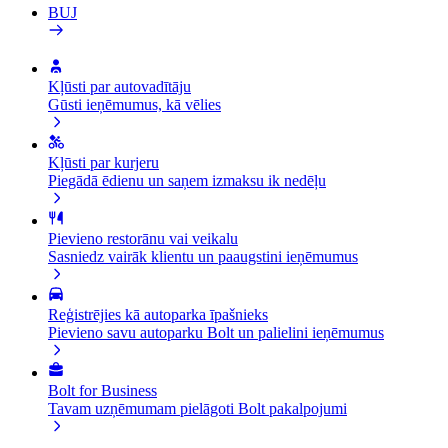
BUJ
Kļūsti par autovadītāju
Gūsti ieņēmumus, kā vēlies
Kļūsti par kurjeru
Piegādā ēdienu un saņem izmaksu ik nedēļu
Pievieno restorānu vai veikalu
Sasniedz vairāk klientu un paaugstini ieņēmumus
Reģistrējies kā autoparka īpašnieks
Pievieno savu autoparku Bolt un palielini ieņēmumus
Bolt for Business
Tavam uzņēmumam pielāgoti Bolt pakalpojumi