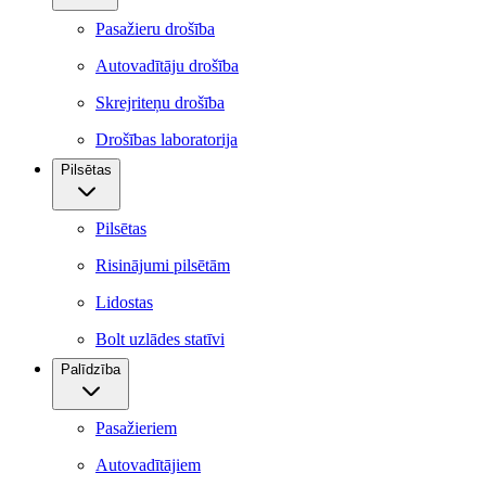
Pasažieru drošība
Autovadītāju drošība
Skrejriteņu drošība
Drošības laboratorija
Pilsētas
Pilsētas
Risinājumi pilsētām
Lidostas
Bolt uzlādes statīvi
Palīdzība
Pasažieriem
Autovadītājiem