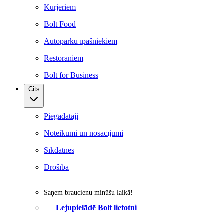
Kurjeriem
Bolt Food
Autoparku īpašniekiem
Restorāniem
Bolt for Business
Cits
Piegādātāji
Noteikumi un nosacījumi
Sīkdatnes
Drošība
Saņem braucienu minūšu laikā!
Lejupielādē Bolt lietotni