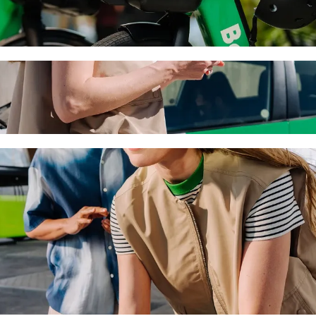
nt Lazarus Church ar Bolt kopbraukšanas a
s auto braucienam uz: Saint Lazarus Church. Ar Bolt ceļā pavadīsi apt
Beach Hotel uz: Saint Lazarus Church
mājdzīvniekiem.
apmācīti darbā ar cilvēkiem ar īpašām vajadzībām, kā arī auto ir piemēro
os Economy kategorijas auto.