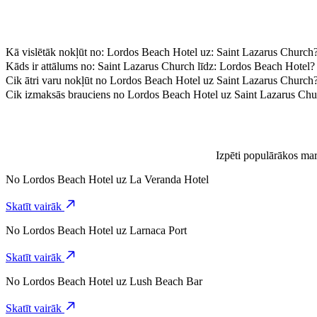
Kā vislētāk nokļūt no: Lordos Beach Hotel uz: Saint Lazarus Church
Visizdevīgāk no: Lordos Beach Hotel uz: Saint Lazarus Church varēsi 
Kāds ir attālums no: Saint Lazarus Church līdz: Lordos Beach Hotel?
Saint Lazarus Church ir aptuveni 12,7 km attālumā no Lordos Beach 
Cik ātri varu nokļūt no Lordos Beach Hotel uz Saint Lazarus Church
Braucot no Lordos Beach Hotel uz Saint Lazarus Church un braucienu 
Cik izmaksās brauciens no Lordos Beach Hotel uz Saint Lazarus Chu
Brauciena cena no Lordos Beach Hotel uz Saint Lazarus Church, brau
Izpēti populārākos mar
No
Lordos Beach Hotel
uz
La Veranda Hotel
Skatīt vairāk
No
Lordos Beach Hotel
uz
Larnaca Port
Skatīt vairāk
No
Lordos Beach Hotel
uz
Lush Beach Bar
Skatīt vairāk