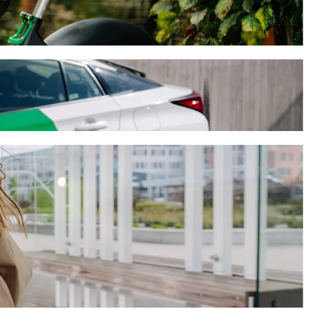
uto
uveni 15 min, un tas Tev izmaksās aptuveni 23,00 € EUR. Mūsu
ti riteņkrēsliem.