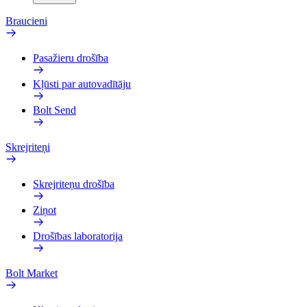
Braucieni
Pasažieru drošība
Kļūsti par autovadītāju
Bolt Send
Skrejriteņi
Skrejriteņu drošība
Ziņot
Drošības laboratorija
Bolt Market