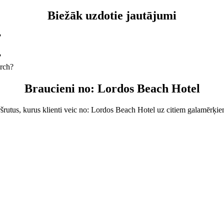
Biežāk uzdotie jautājumi
?
nokļūt, izvēloties: 4-Seater, un tas Tev izmaksās aptuveni 23,00 € EU
Hotel.
?
veicot ar 4-Seater, ceļā pavadīsi aptuveni 15 min.
rch?
cienu veicot ar 4-Seater, būs aptuveni 23,00 € EUR.
Braucieni no: Lordos Beach Hotel
šrutus, kurus klienti veic no: Lordos Beach Hotel uz citiem galamērķiem