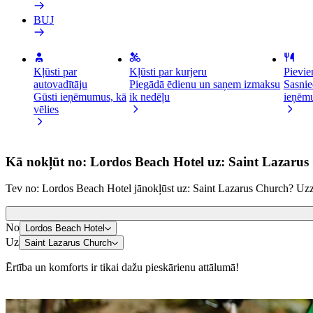
BUJ
Kļūsti par
Kļūsti par kurjeru
Pievie
autovadītāju
Piegādā ēdienu un saņem izmaksu
Sasnie
Gūsti ieņēmumus, kā
ik nedēļu
ieņēm
vēlies
Kā nokļūt no: Lordos Beach Hotel uz: Saint Lazaru
Tev no: Lordos Beach Hotel jānokļūst uz: Saint Lazarus Church? Uzzi
No
Lordos Beach Hotel
Uz
Saint Lazarus Church
Ērtība un komforts ir tikai dažu pieskārienu attālumā!
Skrejriteni vai e-riteni