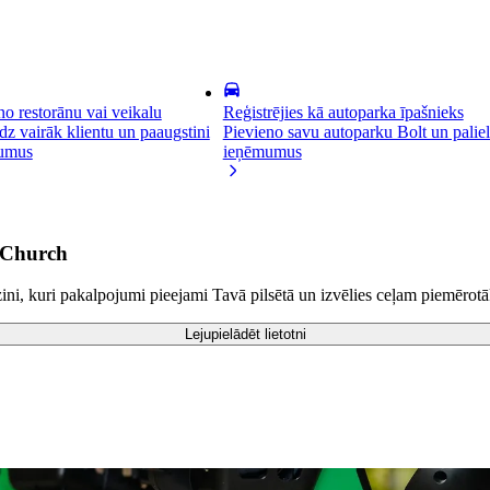
no restorānu vai veikalu
Reģistrējies kā autoparka īpašnieks
dz vairāk klientu un paaugstini
Pievieno savu autoparku Bolt un paliel
umus
ieņēmumus
s Church
ni, kuri pakalpojumi pieejami Tavā pilsētā un izvēlies ceļam piemērot
Lejupielādēt lietotni