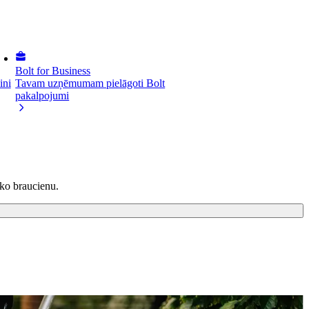
Bolt for Business
ini
Tavam uzņēmumam pielāgoti Bolt
pakalpojumi
āko braucienu.