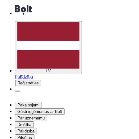
LV
Palīdzība
Reģistrēties
Pakalpojumi
Gūsti ieņēmumus ar Bolt
Par uzņēmumu
Drošība
Palīdzība
Pilsētas