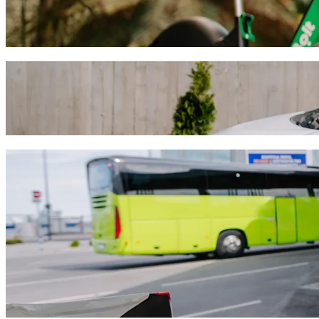
Izvēlies skrejriteni vai e-riteni braucieniem šajā pilsētā: Larnaka
Lejupielādē Bolt lietotni
Brauciens no: Lordos Beach Hotel uz: Sai
Ja vēlies izdevīgāko cenu, tad iesakām izvēlēties Bolt kopbraukšana
platformā ir dažādi auto visdažādākajiem dzīves brīžiem.
Lejupielādē Bolt lietotni
Bolt piedāvājumi braucienam no: Lordos 
Daudz bagāžas? Mūsu XL auto paredzēti līdz pat 6 pasažieriem.
Vēlies ceļot stilīgi? Izmēģini Bolt premium auto.
Ceļo ar bērniem? Pasūti auto, kurā pieejams paliktnītis bērnam.
Līdzi brauc mīlulis? Izmēģini mūsu auto, kuros ir ļauts braukt ar 
Nepieciešama papildu palīdzība? Assist kategorijas autovadītāji ir 
Izdevīgi braucieni? Izbaudi lētāko brauciena cenu, izvēloties maz
Lejupielādē Bolt lietotni