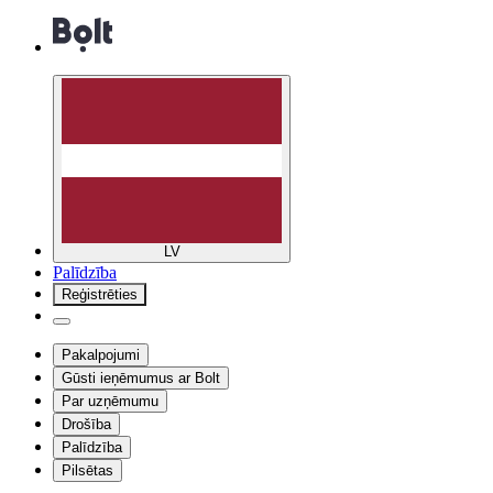
LV
Palīdzība
Reģistrēties
Pakalpojumi
Gūsti ieņēmumus ar Bolt
Par uzņēmumu
Drošība
Palīdzība
Pilsētas