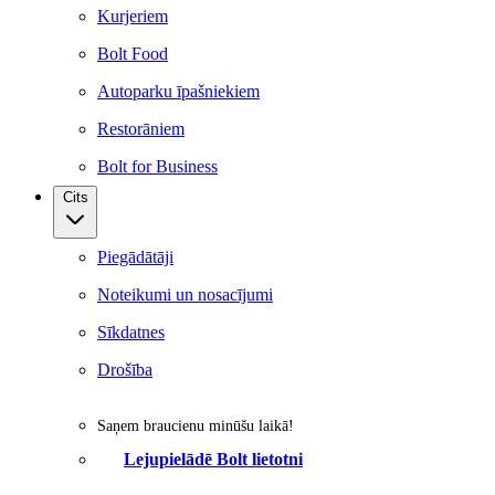
Kurjeriem
Bolt Food
Autoparku īpašniekiem
Restorāniem
Bolt for Business
Cits
Piegādātāji
Noteikumi un nosacījumi
Sīkdatnes
Drošība
Saņem braucienu minūšu laikā!
Lejupielādē Bolt lietotni