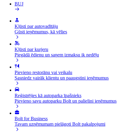
BUJ
Kļūsti par autovadītāju
Gūsti ieņēmumus, kā vēlies
Kļūsti par kurjeru
Piegādā ēdienu un saņem izmaksu ik nedēļu
Pievieno restorānu vai veikalu
Sasniedz vairāk klientu un paaugstini ieņēmumus
Reģistrējies kā autoparka īpašnieks
Pievieno savu autoparku Bolt un palielini ieņēmumus
Bolt for Business
Tavam uzņēmumam pielāgoti Bolt pakalpojumi