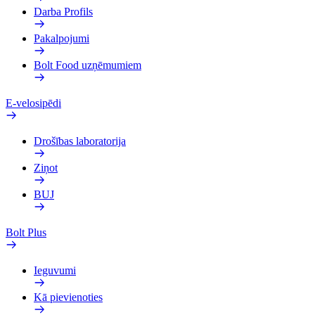
Darba Profils
Pakalpojumi
Bolt Food uzņēmumiem
E-velosipēdi
Drošības laboratorija
Ziņot
BUJ
Bolt Plus
Ieguvumi
Kā pievienoties