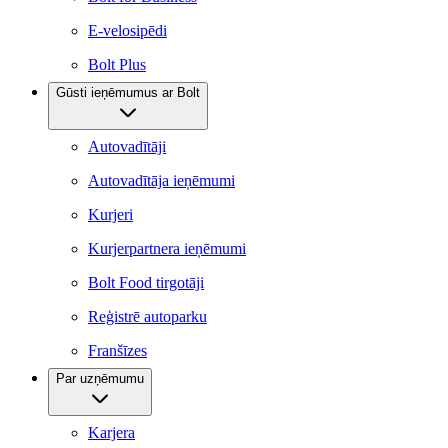
E-velosipēdi
Bolt Plus
Gūsti ieņēmumus ar Bolt
Autovadītāji
Autovadītāja ieņēmumi
Kurjeri
Kurjerpartnera ieņēmumi
Bolt Food tirgotāji
Reģistrē autoparku
Franšīzes
Par uzņēmumu
Karjera