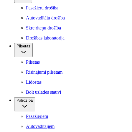
Pasažieru drošība
Autovadītāju drošība
Skrejriteņu drošība
Drošības laboratorija
Pilsētas
Pilsētas
Risinājumi pilsētām
Lidostas
Bolt uzlādes statīvi
Palīdzība
Pasažieriem
Autovadītājiem