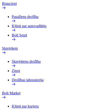
Braucieni
Pasažieru drošība
Kļūsti par autovadītāju
Bolt Send
Skrejriteņi
Skrejriteņu drošība
Ziņot
Drošības laboratorija
Bolt Market
Kļūsti par kurjeru