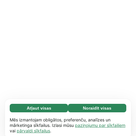
Atļaut visas
Noraidīt visas
Nepieciešamās (65)
Nepieciešamās sīkdatnes palīdz mūsu vietnei
Uzzināt vairāk
Mēs izmantojam obligātos, preferenču, analīzes un
nodrošināt pamata funkcijas, piemēram,
mārketinga sīkfailus. Izlasi mūsu
paziņojumu par sīkfailiem
vai
pārvaldi sīkfailus
.
dažādu lapu pārskatīšanu. Bez šīm sīkdatnēm
Izvēles (17)