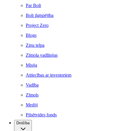
Par Bolt
Bolt ilgtspējība
Project Zero
Blogs
Ziņu telpa
Zīmola vadlīnijas
Misija
Attiecības ar investoriem
Vadība
Zīmols
Mediji
Pilsētvides fonds
Drošība