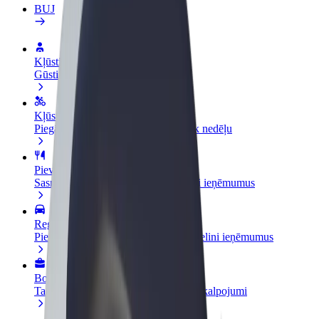
BUJ
Kļūsti par autovadītāju
Gūsti ieņēmumus, kā vēlies
Kļūsti par kurjeru
Piegādā ēdienu un saņem izmaksu ik nedēļu
Pievieno restorānu vai veikalu
Sasniedz vairāk klientu un paaugstini ieņēmumus
Reģistrējies kā autoparka īpašnieks
Pievieno savu autoparku Bolt un palielini ieņēmumus
Bolt for Business
Tavam uzņēmumam pielāgoti Bolt pakalpojumi