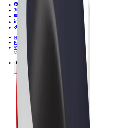
Noteikumi un nosacījumi
Privātuma politika
Sīkdatnes
© 2026 Bolt Technology OÜ
Pakalpojumi
Braucieni
Skrejriteņi
Bolt Market
Bolt Food
Bolt Drive
Bolt for Business