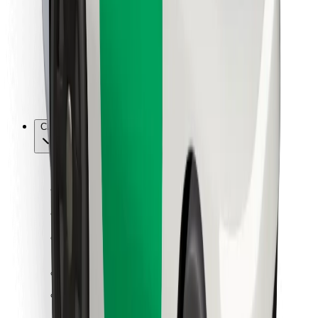
Kurjeriem
Bolt Food
Autoparku īpašniekiem
Restorāniem
Bolt for Business
Cits
Piegādātāji
Noteikumi un nosacījumi
Sīkdatnes
Drošība
Saņem braucienu minūšu laikā!
Lejupielādē Bolt lietotni