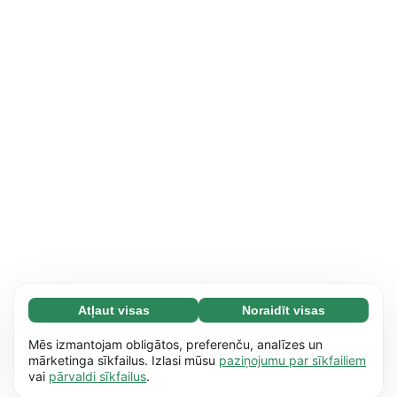
Atļaut visas
Noraidīt visas
Nepieciešamās (65)
Nepieciešamās sīkdatnes palīdz mūsu vietnei
Uzzināt vairāk
Mēs izmantojam obligātos, preferenču, analīzes un
nodrošināt pamata funkcijas, piemēram,
mārketinga sīkfailus. Izlasi mūsu
paziņojumu par sīkfailiem
vai
pārvaldi sīkfailus
.
dažādu lapu pārskatīšanu. Bez šīm sīkdatnēm
Izvēles (17)
vietne nevar nodrošināt pilnvērtīgu