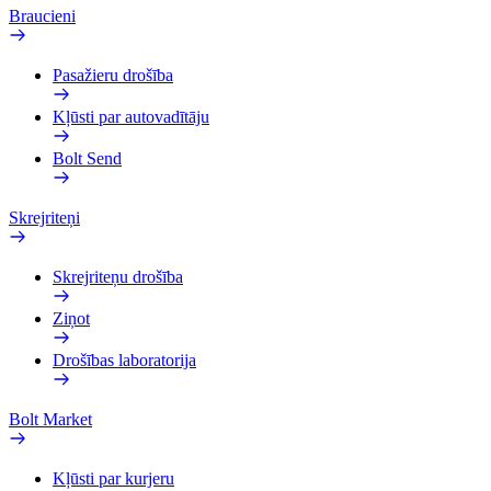
Braucieni
Pasažieru drošība
Kļūsti par autovadītāju
Bolt Send
Skrejriteņi
Skrejriteņu drošība
Ziņot
Drošības laboratorija
Bolt Market
Kļūsti par kurjeru