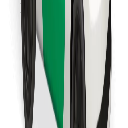
Atrodi savas mīļākās maltītes!
Lejupielādē Bolt Food lietotni