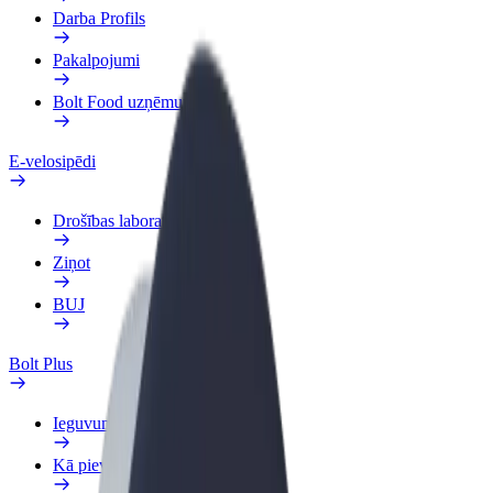
Darba Profils
Pakalpojumi
Bolt Food uzņēmumiem
E-velosipēdi
Drošības laboratorija
Ziņot
BUJ
Bolt Plus
Ieguvumi
Kā pievienoties