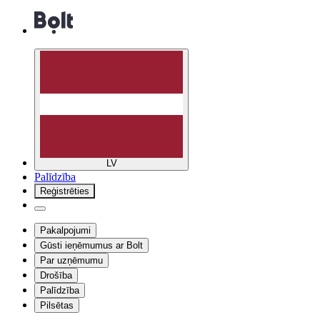
LV
Palīdzība
Reģistrēties
Pakalpojumi
Gūsti ieņēmumus ar Bolt
Par uzņēmumu
Drošība
Palīdzība
Pilsētas