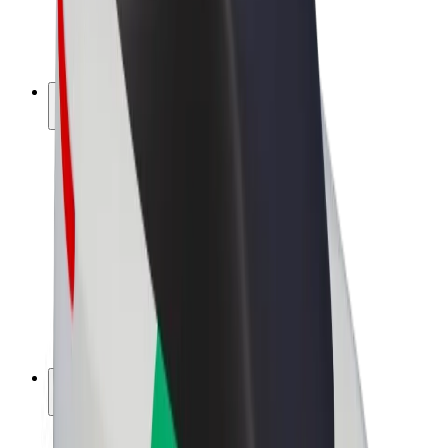
E-velosipēdi
Bolt Plus
Gūsti ieņēmumus ar Bolt
Autovadītāji
Autovadītāja ieņēmumi
Kurjeri
Kurjerpartnera ieņēmumi
Bolt Food tirgotāji
Reģistrē autoparku
Franšīzes
Par uzņēmumu
Karjera