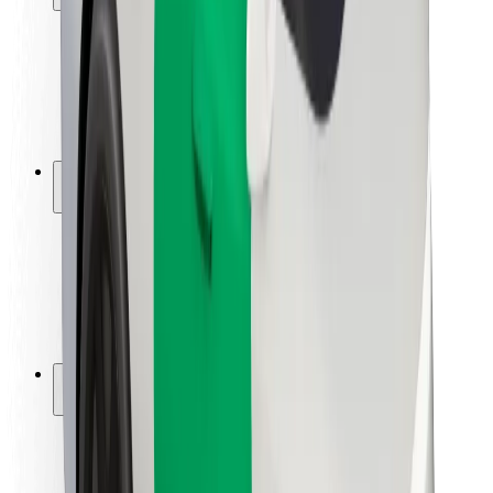
Pasažieru drošība
Autovadītāju drošība
Skrejriteņu drošība
Drošības laboratorija
Pilsētas
Pilsētas
Risinājumi pilsētām
Lidostas
Bolt uzlādes statīvi
Palīdzība
Pasažieriem
Autovadītājiem