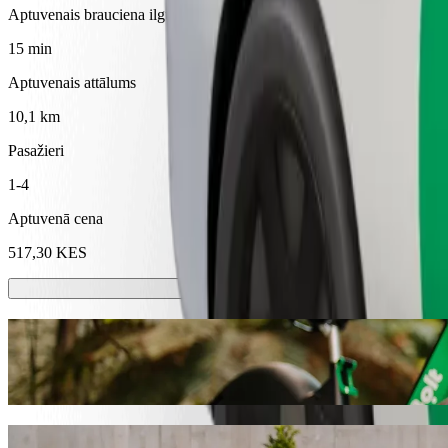
Aptuvenais brauciena ilgums
15 min
Aptuvenais attālums
10,1 km
Pasažieri
1-4
Aptuvenā cena
517,30 KES
Skrejriteni vai e-riteni
Izvēlies skrejriteni vai e-riteni braucieniem šajā pilsētā: Naņuki
Lejupielādē Bolt lietotni
Brauciens no: Naivas Supermarket Nyeri uz