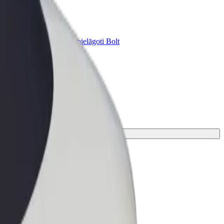
Bolt for Business
ini
Tavam uzņēmumam pielāgoti Bolt
pakalpojumi
 ceļam piemērotāko braucienu.