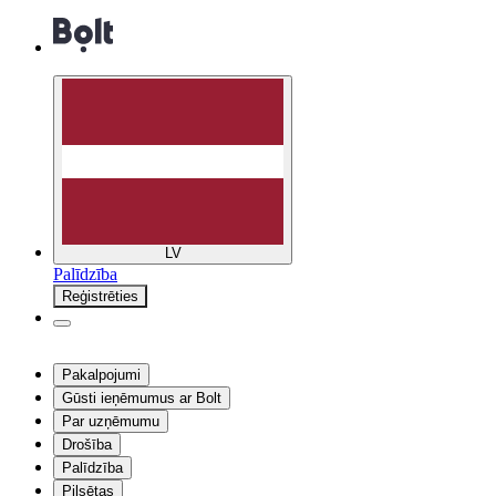
LV
Palīdzība
Reģistrēties
Pakalpojumi
Gūsti ieņēmumus ar Bolt
Par uzņēmumu
Drošība
Palīdzība
Pilsētas