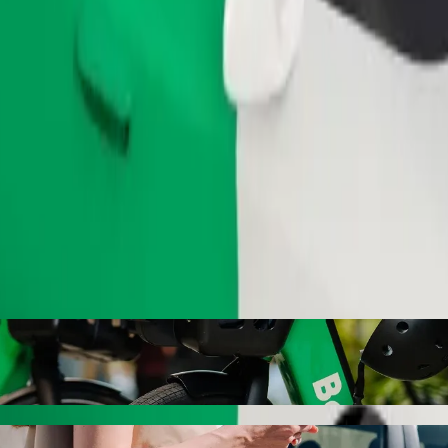
Pasūtīt braucienu
: Kiganjo police training college ar Bolt 