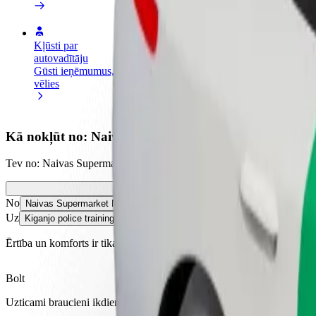
Kļūsti par
Kļūsti par kurjeru
Pievie
autovadītāju
Piegādā ēdienu un saņem izmaksu
Sasnie
Gūsti ieņēmumus, kā
ik nedēļu
ieņēm
vēlies
Kā nokļūt no: Naivas Supermarket Nyeri uz: Kiganjo p
Tev no: Naivas Supermarket Nyeri jānokļūst uz: Kiganjo police traini
No
Naivas Supermarket Nyeri
Uz
Kiganjo police training college
Ērtība un komforts ir tikai dažu pieskārienu attālumā!
Bolt
Uzticami braucieni ikdienas vidēja izmēra auto