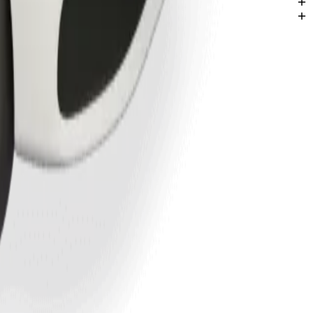
ķiem šajā pilsētā: Naņuki.