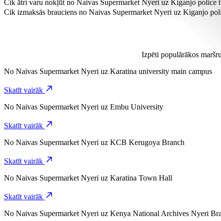
Kiganjo police training college ir aptuveni 10,1 km attālumā no Naiv
Cik ātri varu nokļūt no Naivas Supermarket Nyeri uz Kiganjo police t
Braucot no Naivas Supermarket Nyeri uz Kiganjo police training colle
Cik izmaksās brauciens no Naivas Supermarket Nyeri uz Kiganjo polic
Brauciena cena no Naivas Supermarket Nyeri uz Kiganjo police train
Izpēti populārākos maršru
No
Naivas Supermarket Nyeri
uz
Karatina university main campus
Skatīt vairāk
No
Naivas Supermarket Nyeri
uz
Embu University
Skatīt vairāk
No
Naivas Supermarket Nyeri
uz
KCB Kerugoya Branch
Skatīt vairāk
No
Naivas Supermarket Nyeri
uz
Karatina Town Hall
Skatīt vairāk
No
Naivas Supermarket Nyeri
uz
Kenya National Archives Nyeri Br