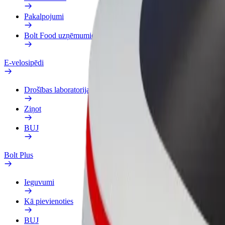
Pakalpojumi
Bolt Food uzņēmumiem
E-velosipēdi
Drošības laboratorija
Ziņot
BUJ
Bolt Plus
Ieguvumi
Kā pievienoties
BUJ