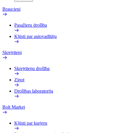
Braucieni
Pasažieru drošība
Kļūsti par autovadītāju
Skrejriteņi
Skrejriteņu drošība
Ziņot
Drošības laboratorija
Bolt Market
Kļūsti par kurjeru