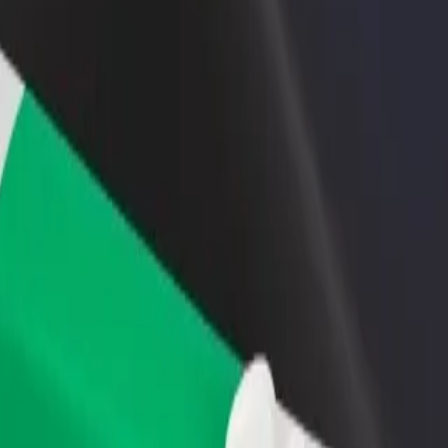
no restorānu vai veikalu
Reģistrējies kā autoparka īpašnieks
dz vairāk klientu un paaugstini
Pievieno savu autoparku Bolt un paliel
umus
ieņēmumus
olice training college
ng college? Uzzini, kuri pakalpojumi pieejami Tavā pilsētā un izvēlies
Lejupielādēt lietotni