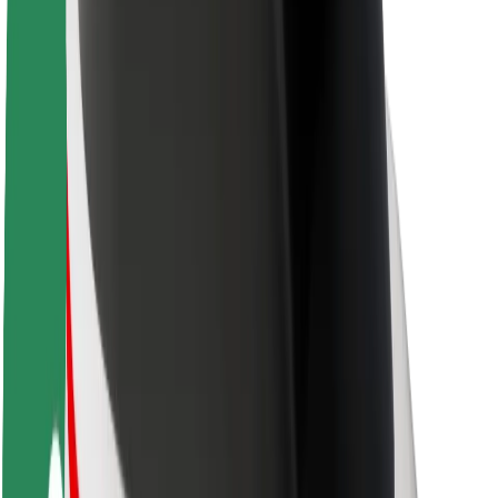
Bolt ilgtspējība
Project Zero
Blogs
Ziņu telpa
Zīmola vadlīnijas
Misija
Attiecības ar investoriem
Vadība
Zīmols
Mediji
Pilsētvides fonds
Drošība
Pasažieru drošība