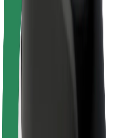
Bolt Plus
Gūsti ieņēmumus ar Bolt
Autovadītāji
Autovadītāja ieņēmumi
Kurjeri
Kurjerpartnera ieņēmumi
Bolt Food tirgotāji
Reģistrē autoparku
Franšīzes
Par uzņēmumu
Karjera
Par Bolt