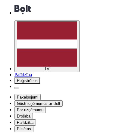
LV
Palīdzība
Reģistrēties
Pakalpojumi
Gūsti ieņēmumus ar Bolt
Par uzņēmumu
Drošība
Palīdzība
Pilsētas