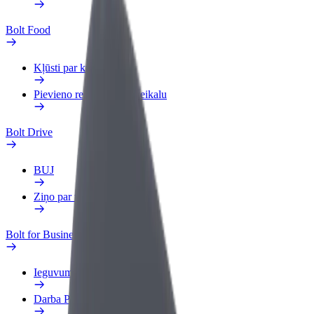
Bolt Food
Kļūsti par kurjeru
Pievieno restorānu vai veikalu
Bolt Drive
BUJ
Ziņo par transportlīdzekli
Bolt for Business
Ieguvumi
Darba Profils