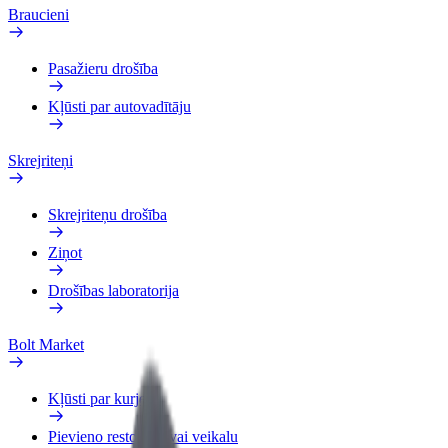
Braucieni
Pasažieru drošība
Kļūsti par autovadītāju
Skrejriteņi
Skrejriteņu drošība
Ziņot
Drošības laboratorija
Bolt Market
Kļūsti par kurjeru
Pievieno restorānu vai veikalu