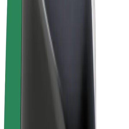
Noteikumi un nosacījumi
Privātuma politika
Sīkdatnes
© 2026 Bolt Technology OÜ
Pakalpojumi
Braucieni
Skrejriteņi
Bolt Market
Bolt Food
Bolt Drive
Bolt for Business
E-velosipēdi