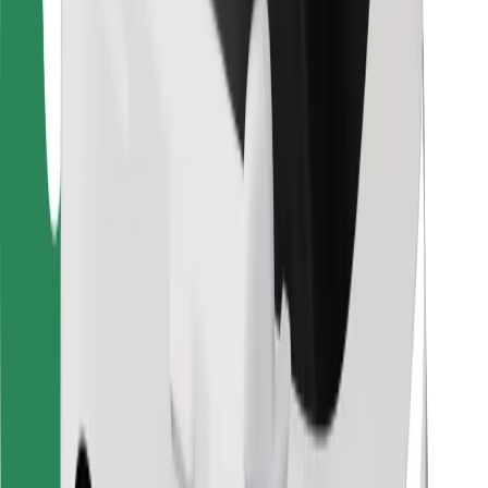
Bolt Food
Autoparku īpašniekiem
Restorāniem
Bolt for Business
Cits
Piegādātāji
Noteikumi un nosacījumi
Sīkdatnes
Drošība
Saņem braucienu minūšu laikā!
Lejupielādē Bolt lietotni
Atrodi savas mīļākās maltītes!