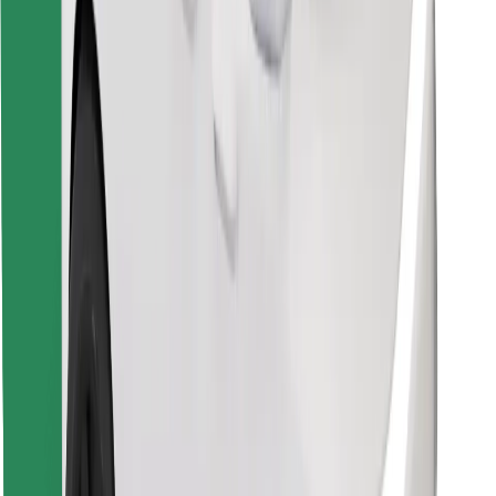
Lejupielādē Bolt Food lietotni