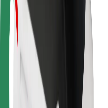
Autovadītāju drošība
Skrejriteņu drošība
Drošības laboratorija
Pilsētas
Pilsētas
Risinājumi pilsētām
Lidostas
Bolt uzlādes statīvi
Palīdzība
Pasažieriem
Autovadītājiem
Kurjeriem