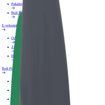
Pakalpojumi
Bolt Food uzņēmumiem
E-velosipēdi
Drošības laboratorija
Ziņot
BUJ
Bolt Plus
Ieguvumi
Kā pievienoties
BUJ