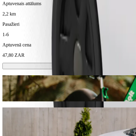
Aptuvenais attālums
2,2 km
Pasažieri
1-6
Aptuvenā cena
47,80 ZAR
Skrejriteni vai e-riteni
Izvēlies skrejriteni vai e-riteni braucieniem šajā pilsētā: Pītermaricbērh
Lejupielādē Bolt lietotni
Brauciens no: East Street Taxi Rank Piet
Ja vēlies izdevīgāko cenu, tad iesakām izvēlēties Bolt kopbraukšana
platformā ir dažādi auto visdažādākajiem dzīves brīžiem.
Lejupielādē Bolt lietotni