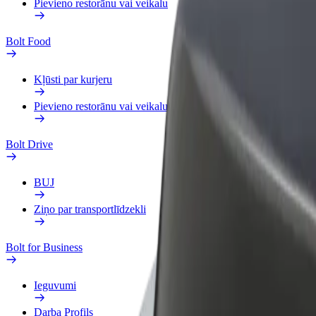
Pievieno restorānu vai veikalu
Bolt Food
Kļūsti par kurjeru
Pievieno restorānu vai veikalu
Bolt Drive
BUJ
Ziņo par transportlīdzekli
Bolt for Business
Ieguvumi
Darba Profils