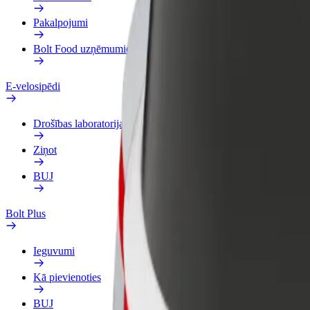
Pakalpojumi
Bolt Food uzņēmumiem
E-velosipēdi
Drošības laboratorija
Ziņot
BUJ
Bolt Plus
Ieguvumi
Kā pievienoties
BUJ