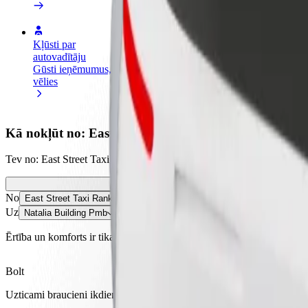
Kļūsti par
Kļūsti par kurjeru
Pievie
autovadītāju
Piegādā ēdienu un saņem izmaksu
Sasnie
Gūsti ieņēmumus, kā
ik nedēļu
ieņēm
vēlies
Kā nokļūt no: East Street Taxi Rank Pietermaritzbur
Tev no: East Street Taxi Rank Pietermaritzburg jānokļūst uz: Natalia
No
East Street Taxi Rank Pietermaritzburg
Uz
Natalia Building Pmb
Ērtība un komforts ir tikai dažu pieskārienu attālumā!
Bolt
Uzticami braucieni ikdienas vidēja izmēra auto