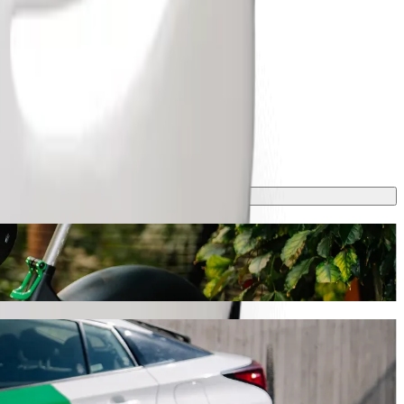
olt kopbraukšanas auto
tuveni 7 min, un tas Tev izmaksās aptuveni 29,80 ZAR ZAR. Mūsu