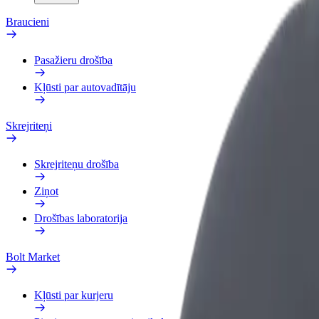
Braucieni
Pasažieru drošība
Kļūsti par autovadītāju
Skrejriteņi
Skrejriteņu drošība
Ziņot
Drošības laboratorija
Bolt Market
Kļūsti par kurjeru