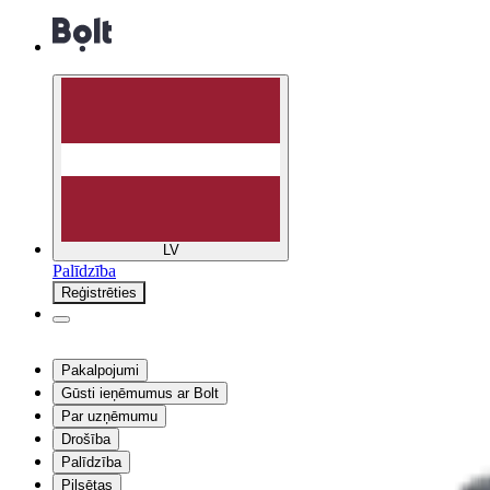
LV
Palīdzība
Reģistrēties
Pakalpojumi
Gūsti ieņēmumus ar Bolt
Par uzņēmumu
Drošība
Palīdzība
Pilsētas