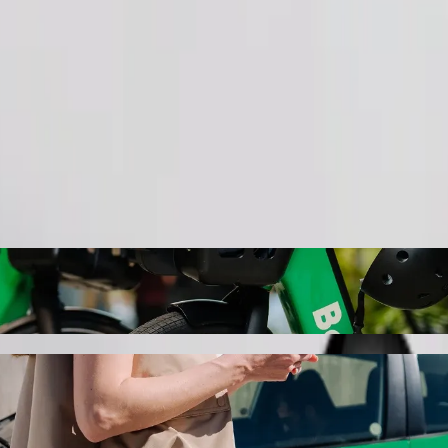
Pasūtīt braucienu
a
ermaritzburg uz: Natalia Building Pmb ar B
s auto braucienam uz: Natalia Building Pmb. Ar Bolt ceļā pavadīsi ap