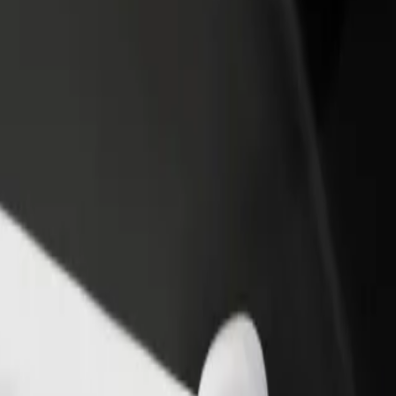
no restorānu vai veikalu
Reģistrējies kā autoparka īpašnieks
dz vairāk klientu un paaugstini
Pievieno savu autoparku Bolt un paliel
umus
ieņēmumus
g uz: Natalia Building Pmb
 Building Pmb? Uzzini, kuri pakalpojumi pieejami Tavā pilsētā un izvēl
Lejupielādēt lietotni