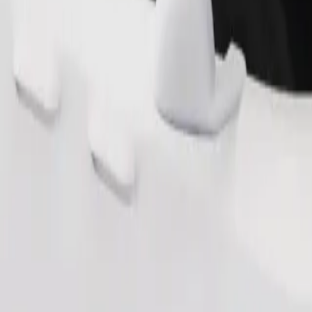
Pasūtīt braucienu