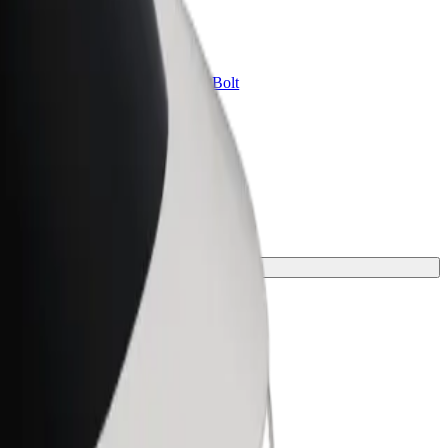
Bolt for Business
ini
Tavam uzņēmumam pielāgoti Bolt
pakalpojumi
ies ceļam piemērotāko braucienu.