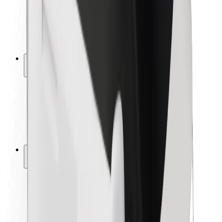
Autovadītāju drošība
Skrejriteņu drošība
Drošības laboratorija
Pilsētas
Pilsētas
Risinājumi pilsētām
Lidostas
Bolt uzlādes statīvi
Palīdzība
Pasažieriem
Autovadītājiem
Kurjeriem