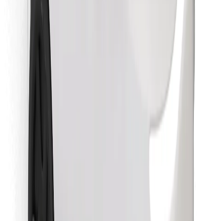
Lejupielādē Bolt Food lietotni