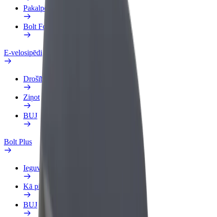
Pakalpojumi
Bolt Food uzņēmumiem
E-velosipēdi
Drošības laboratorija
Ziņot
BUJ
Bolt Plus
Ieguvumi
Kā pievienoties
BUJ