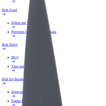
Bolt Food
Kļūsti par kurjeru
Pievieno restorānu vai veikalu
Bolt Drive
BUJ
Ziņo par transportlīdzekli
Bolt for Business
Ieguvumi
Darba Profils