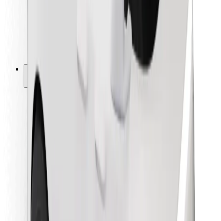
Bolt Food
Autoparku īpašniekiem
Restorāniem
Bolt for Business
Cits
Piegādātāji
Noteikumi un nosacījumi
Sīkdatnes
Drošība
Saņem braucienu minūšu laikā!
Lejupielādē Bolt lietotni
Atrodi savas mīļākās maltītes!