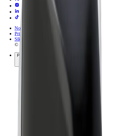
Noteikumi un nosacījumi
Privātuma politika
Sīkdatnes
© 2026 Bolt Technology OÜ
Pakalpojumi
Braucieni
Skrejriteņi
Bolt Market
Bolt Food
Bolt Drive
Bolt for Business
E-velosipēdi