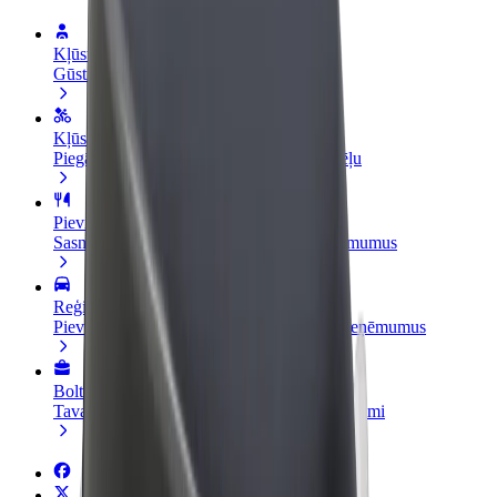
Kļūsti par autovadītāju
Gūsti ieņēmumus, kā vēlies
Kļūsti par kurjeru
Piegādā ēdienu un saņem izmaksu ik nedēļu
Pievieno restorānu vai veikalu
Sasniedz vairāk klientu un paaugstini ieņēmumus
Reģistrējies kā autoparka īpašnieks
Pievieno savu autoparku Bolt un palielini ieņēmumus
Bolt for Business
Tavam uzņēmumam pielāgoti Bolt pakalpojumi