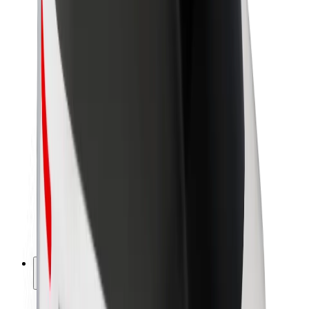
Bolt ilgtspējība
Project Zero
Blogs
Ziņu telpa
Zīmola vadlīnijas
Misija
Attiecības ar investoriem
Vadība
Zīmols
Mediji
Pilsētvides fonds
Drošība
Pasažieru drošība