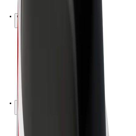
Bolt Plus
Gūsti ieņēmumus ar Bolt
Autovadītāji
Autovadītāja ieņēmumi
Kurjeri
Kurjerpartnera ieņēmumi
Bolt Food tirgotāji
Reģistrē autoparku
Franšīzes
Par uzņēmumu
Karjera
Par Bolt