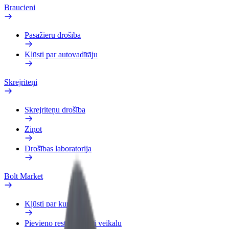
Braucieni
Pasažieru drošība
Kļūsti par autovadītāju
Skrejriteņi
Skrejriteņu drošība
Ziņot
Drošības laboratorija
Bolt Market
Kļūsti par kurjeru
Pievieno restorānu vai veikalu