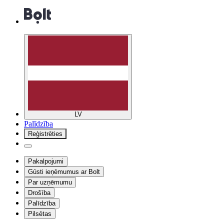
LV
Palīdzība
Reģistrēties
Pakalpojumi
Gūsti ieņēmumus ar Bolt
Par uzņēmumu
Drošība
Palīdzība
Pilsētas