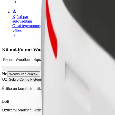
Kļūsti par
Kļūsti par kurjeru
Pievie
autovadītāju
Piegādā ēdienu un saņem izmaksu
Sasnie
Gūsti ieņēmumus, kā
ik nedēļu
ieņēm
vēlies
Kā nokļūt no: Woodburn Square uz: Selgro Centre P
Tev no: Woodburn Square jānokļūst uz: Selgro Centre Pietermaritzbur
No
Woodburn Square
Uz
Selgro Centre Pietermaritzburg
Ērtība un komforts ir tikai dažu pieskārienu attālumā!
Bolt
Uzticami braucieni ikdienas vidēja izmēra auto