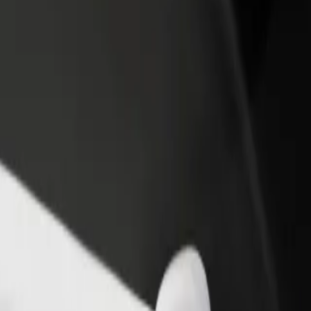
no restorānu vai veikalu
Reģistrējies kā autoparka īpašnieks
dz vairāk klientu un paaugstini
Pievieno savu autoparku Bolt un paliel
umus
ieņēmumus
ietermaritzburg
g? Uzzini, kuri pakalpojumi pieejami Tavā pilsētā un izvēlies ceļam p
Lejupielādēt lietotni