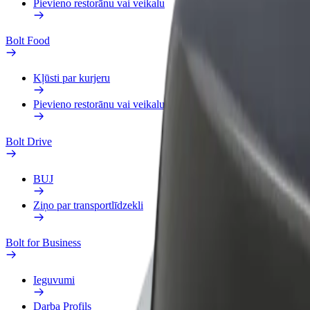
Pievieno restorānu vai veikalu
Bolt Food
Kļūsti par kurjeru
Pievieno restorānu vai veikalu
Bolt Drive
BUJ
Ziņo par transportlīdzekli
Bolt for Business
Ieguvumi
Darba Profils