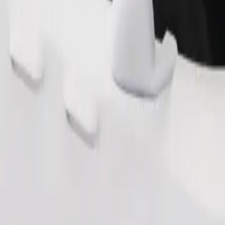
Pasūtīt braucienu