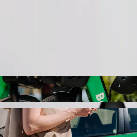
Pasūtīt braucienu
a
 Centre Pietermaritzburg ar Bolt kopbrau
s auto braucienam uz: Selgro Centre Pietermaritzburg. Ar Bolt ceļā pa