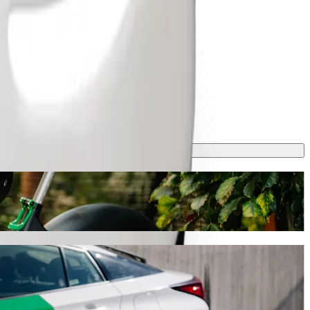
kšanas auto
vadīsi aptuveni 8 min, un tas Tev izmaksās aptuveni 33,50 ZAR ZAR.