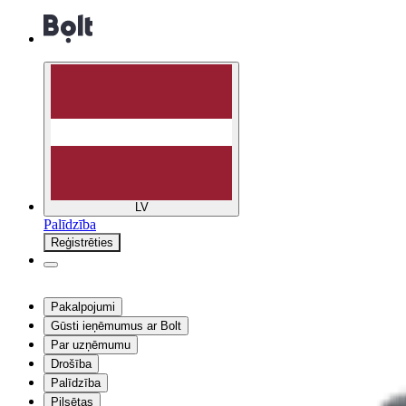
LV
Palīdzība
Reģistrēties
Pakalpojumi
Gūsti ieņēmumus ar Bolt
Par uzņēmumu
Drošība
Palīdzība
Pilsētas