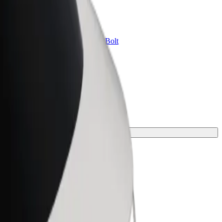
Bolt for Business
ini
Tavam uzņēmumam pielāgoti Bolt
pakalpojumi
iemērotāko braucienu.