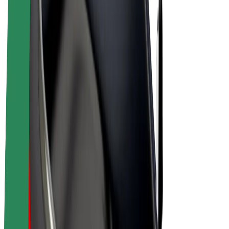
E-velosipēdi
Bolt Plus
Gūsti ieņēmumus ar Bolt
Autovadītāji
Autovadītāja ieņēmumi
Kurjeri
Kurjerpartnera ieņēmumi
Bolt Food tirgotāji
Reģistrē autoparku
Franšīzes
Par uzņēmumu
Karjera