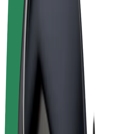
Noteikumi un nosacījumi
Privātuma politika
Sīkdatnes
© 2026 Bolt Technology OÜ
Pakalpojumi
Braucieni
Skrejriteņi
Bolt Market
Bolt Food
Bolt Drive
Bolt for Business