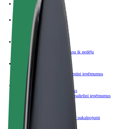
BUJ
Kļūsti par autovadītāju
Gūsti ieņēmumus, kā vēlies
Kļūsti par kurjeru
Piegādā ēdienu un saņem izmaksu ik nedēļu
Pievieno restorānu vai veikalu
Sasniedz vairāk klientu un paaugstini ieņēmumus
Reģistrējies kā autoparka īpašnieks
Pievieno savu autoparku Bolt un palielini ieņēmumus
Bolt for Business
Tavam uzņēmumam pielāgoti Bolt pakalpojumi