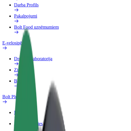
Darba Profils
Pakalpojumi
Bolt Food uzņēmumiem
E-velosipēdi
Drošības laboratorija
Ziņot
BUJ
Bolt Plus
Ieguvumi
Kā pievienoties