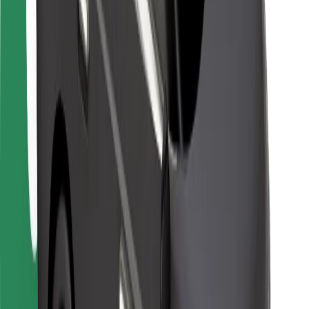
Kurjeriem
Bolt Food
Autoparku īpašniekiem
Restorāniem
Bolt for Business
Cits
Piegādātāji
Noteikumi un nosacījumi
Sīkdatnes
Drošība
Saņem braucienu minūšu laikā!
Lejupielādē Bolt lietotni