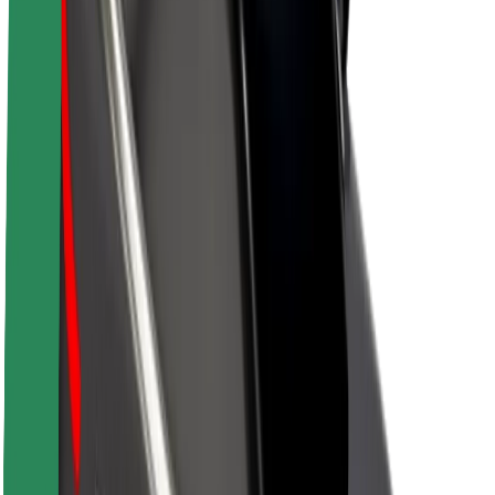
Par Bolt
Bolt ilgtspējība
Project Zero
Blogs
Ziņu telpa
Zīmola vadlīnijas
Misija
Attiecības ar investoriem
Vadība
Zīmols
Mediji
Pilsētvides fonds
Drošība