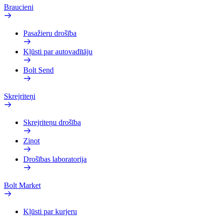
Braucieni
Pasažieru drošība
Kļūsti par autovadītāju
Bolt Send
Skrejriteņi
Skrejriteņu drošība
Ziņot
Drošības laboratorija
Bolt Market
Kļūsti par kurjeru