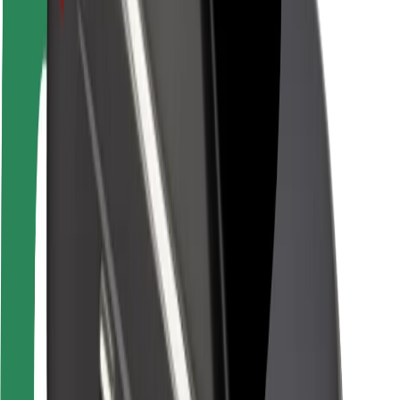
Pasažieru drošība
Autovadītāju drošība
Skrejriteņu drošība
Drošības laboratorija
Pilsētas
Pilsētas
Risinājumi pilsētām
Lidostas
Bolt uzlādes statīvi
Palīdzība
Pasažieriem
Autovadītājiem