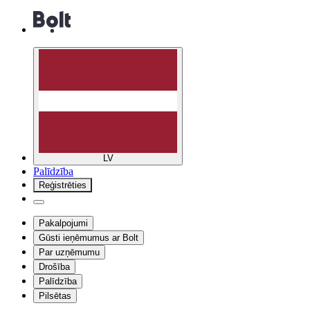
LV
Palīdzība
Reģistrēties
Pakalpojumi
Gūsti ieņēmumus ar Bolt
Par uzņēmumu
Drošība
Palīdzība
Pilsētas