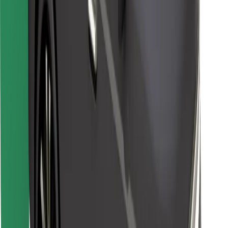
Atrodi savas mīļākās maltītes!
Lejupielādē Bolt Food lietotni