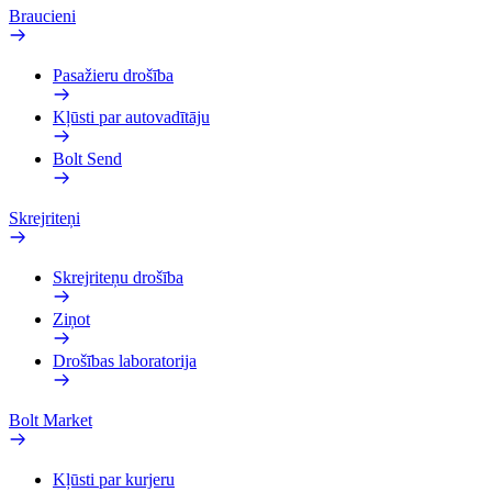
Braucieni
Pasažieru drošība
Kļūsti par autovadītāju
Bolt Send
Skrejriteņi
Skrejriteņu drošība
Ziņot
Drošības laboratorija
Bolt Market
Kļūsti par kurjeru