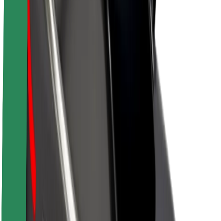
Par Bolt
Bolt ilgtspējība
Project Zero
Blogs
Ziņu telpa
Zīmola vadlīnijas
Misija
Attiecības ar investoriem
Vadība
Zīmols
Mediji
Pilsētvides fonds
Drošība