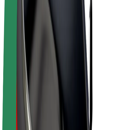
E-velosipēdi
Bolt Plus
Gūsti ieņēmumus ar Bolt
Autovadītāji
Autovadītāja ieņēmumi
Kurjeri
Kurjerpartnera ieņēmumi
Bolt Food tirgotāji
Reģistrē autoparku
Franšīzes
Par uzņēmumu
Karjera