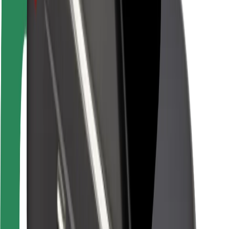
Pasažieru drošība
Autovadītāju drošība
Skrejriteņu drošība
Drošības laboratorija
Pilsētas
Pilsētas
Risinājumi pilsētām
Lidostas
Bolt uzlādes statīvi
Palīdzība
Pasažieriem
Autovadītājiem