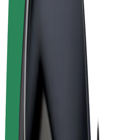
Noteikumi un nosacījumi
Privātuma politika
Sīkdatnes
© 2026 Bolt Technology OÜ
Pakalpojumi
Braucieni
Skrejriteņi
Bolt Market
Bolt Food
Bolt Drive
Bolt for Business