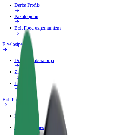
Darba Profils
Pakalpojumi
Bolt Food uzņēmumiem
E-velosipēdi
Drošības laboratorija
Ziņot
BUJ
Bolt Plus
Ieguvumi
Kā pievienoties