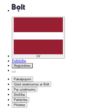
LV
Palīdzība
Reģistrēties
Pakalpojumi
Gūsti ieņēmumus ar Bolt
Par uzņēmumu
Drošība
Palīdzība
Pilsētas