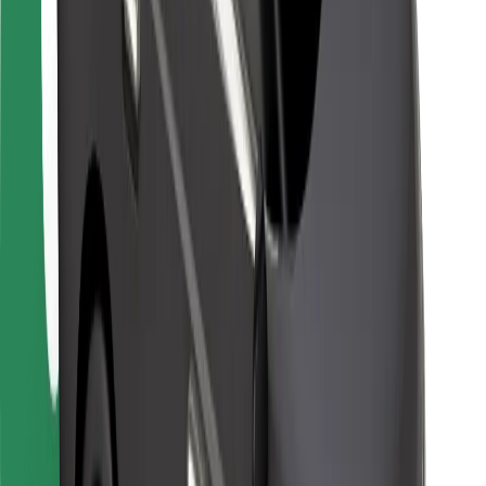
Kurjeriem
Bolt Food
Autoparku īpašniekiem
Restorāniem
Bolt for Business
Cits
Piegādātāji
Noteikumi un nosacījumi
Sīkdatnes
Drošība
Saņem braucienu minūšu laikā!
Lejupielādē Bolt lietotni