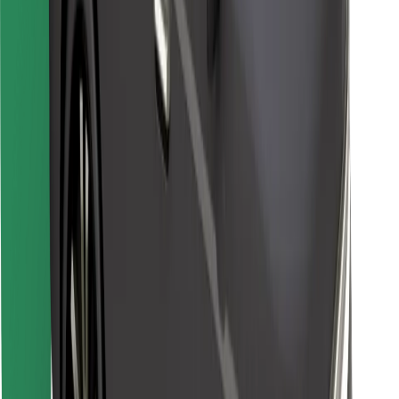
Atrodi savas mīļākās maltītes!
Lejupielādē Bolt Food lietotni