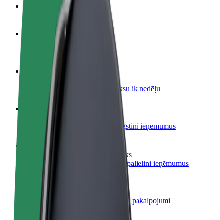
BUJ
Kļūsti par autovadītāju
Gūsti ieņēmumus, kā vēlies
Kļūsti par kurjeru
Piegādā ēdienu un saņem izmaksu ik nedēļu
Pievieno restorānu vai veikalu
Sasniedz vairāk klientu un paaugstini ieņēmumus
Reģistrējies kā autoparka īpašnieks
Pievieno savu autoparku Bolt un palielini ieņēmumus
Bolt for Business
Tavam uzņēmumam pielāgoti Bolt pakalpojumi