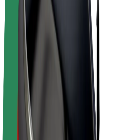
E-velosipēdi
Bolt Plus
Gūsti ieņēmumus ar Bolt
Autovadītāji
Autovadītāja ieņēmumi
Kurjeri
Kurjerpartnera ieņēmumi
Bolt Food tirgotāji
Reģistrē autoparku
Franšīzes
Par uzņēmumu
Karjera