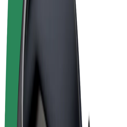
Noteikumi un nosacījumi
Privātuma politika
Sīkdatnes
© 2026 Bolt Technology OÜ
Pakalpojumi
Braucieni
Skrejriteņi
Bolt Market
Bolt Food
Bolt Drive
Bolt for Business