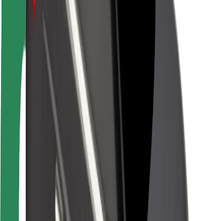
Pasažieru drošība
Autovadītāju drošība
Skrejriteņu drošība
Drošības laboratorija
Pilsētas
Pilsētas
Risinājumi pilsētām
Lidostas
Bolt uzlādes statīvi
Palīdzība
Pasažieriem
Autovadītājiem