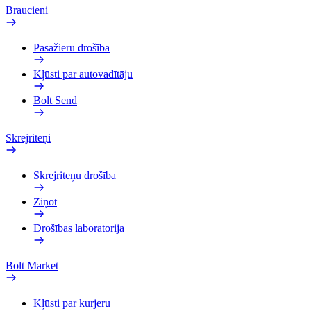
Braucieni
Pasažieru drošība
Kļūsti par autovadītāju
Bolt Send
Skrejriteņi
Skrejriteņu drošība
Ziņot
Drošības laboratorija
Bolt Market
Kļūsti par kurjeru