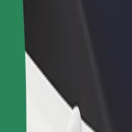
no restorānu vai veikalu
Reģistrējies kā autoparka īpašnieks
dz vairāk klientu un paaugstini
Pievieno savu autoparku Bolt un paliel
umus
ieņēmumus
ilway Station
? Uzzini, kuri pakalpojumi pieejami Tavā pilsētā un izvēlies ceļam pie
Lejupielādēt lietotni