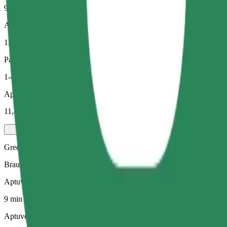
9 min
Aptuvenais attālums
1,9 km
Pasažieri
1-4
Aptuvenā cena
11,40 PLN
Green
Braucieni hibrīdauto un elektroauto
Aptuvenais brauciena ilgums
9 min
Aptuvenais attālums