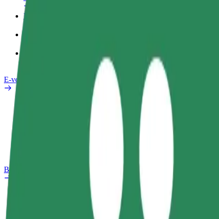
Darba Profils
Pakalpojumi
Bolt Food uzņēmumiem
E-velosipēdi
Drošības laboratorija
Ziņot
BUJ
Bolt Plus
Ieguvumi
Kā pievienoties