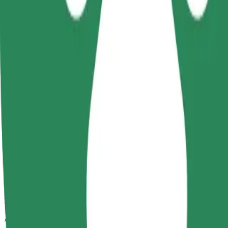
Uzticami braucieni ikdienas vidēja izmēra auto
Aptuvenais brauciena ilgums
9 min
Aptuvenais attālums
1,9 km
Pasažieri
1-4
Aptuvenā cena
3,00 PLN
Comfort
Lielāki auto ar papildu vietu kājām un mantām
Aptuvenais brauciena ilgums