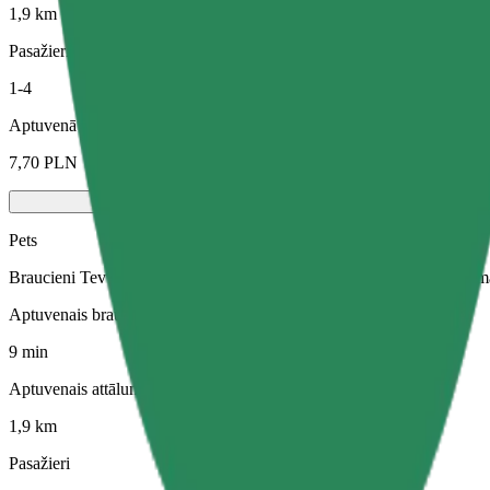
1,9 km
Pasažieri
1-4
Aptuvenā cena
7,70 PLN
Pets
Braucieni Tev un Tavam mājdzīvniekam. Suņiem jāvalkā purngals, mazi
Aptuvenais brauciena ilgums
9 min
Aptuvenais attālums
1,9 km
Pasažieri