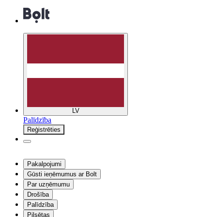
LV
Palīdzība
Reģistrēties
Pakalpojumi
Gūsti ieņēmumus ar Bolt
Par uzņēmumu
Drošība
Palīdzība
Pilsētas