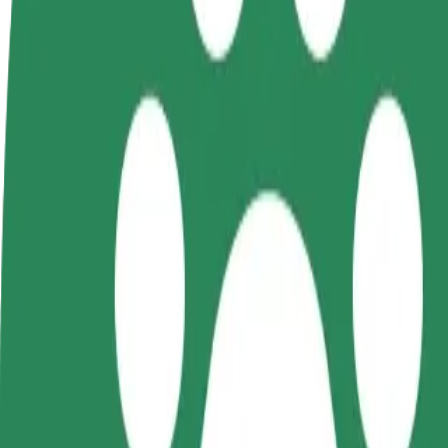
BUJ
Kļūsti par
Kļūsti par kurjeru
Pievie
autovadītāju
Piegādā ēdienu un saņem izmaksu
Sasnie
Gūsti ieņēmumus, kā
ik nedēļu
ieņēm
vēlies
Kā nokļūt no: Galeria Graffica uz: Rzeszów Main Ra
Tev no: Galeria Graffica jānokļūst uz: Rzeszów Main Railway Station
No
Galeria Graffica
Uz
Rzeszów Main Railway Station
Ērtība un komforts ir tikai dažu pieskārienu attālumā!
Bolt