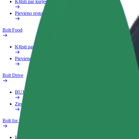
Kļūsti par kurjeru
Pievieno restorānu vai veikalu
Bolt Food
Kļūsti par kurjeru
Pievieno restorānu vai veikalu
Bolt Drive
BUJ
Ziņo par transportlīdzekli
Bolt for Business
Ieguvumi