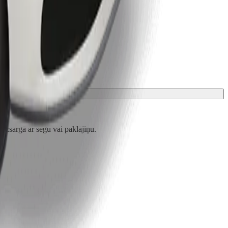
zsargā ar segu vai paklājiņu.