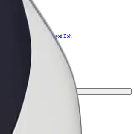
Bolt for Business
ini
Tavam uzņēmumam pielāgoti Bolt
pakalpojumi
mērotāko braucienu.