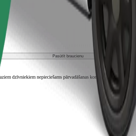
Pasūtīt braucienu
em dzīvniekiem nepieciešams pārvadāšanas konteiners, un sēdekļi jāai