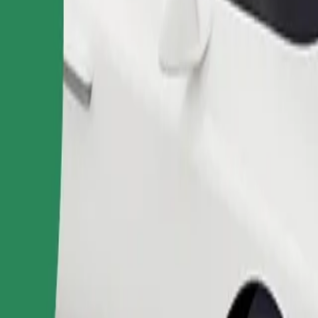
Pasūtīt braucienu