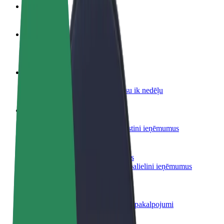
BUJ
Kļūsti par autovadītāju
Gūsti ieņēmumus, kā vēlies
Kļūsti par kurjeru
Piegādā ēdienu un saņem izmaksu ik nedēļu
Pievieno restorānu vai veikalu
Sasniedz vairāk klientu un paaugstini ieņēmumus
Reģistrējies kā autoparka īpašnieks
Pievieno savu autoparku Bolt un palielini ieņēmumus
Bolt for Business
Tavam uzņēmumam pielāgoti Bolt pakalpojumi