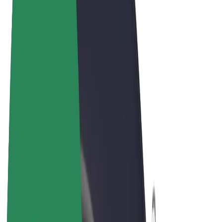
Noteikumi un nosacījumi
Privātuma politika
Sīkdatnes
© 2026 Bolt Technology OÜ
Pakalpojumi
Braucieni
Skrejriteņi
Bolt Market
Bolt Food
Bolt Drive
Bolt for Business