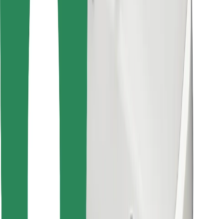
Atrodi savas mīļākās maltītes!
Lejupielādē Bolt Food lietotni