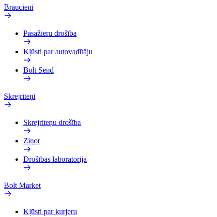
Braucieni
Pasažieru drošība
Kļūsti par autovadītāju
Bolt Send
Skrejriteņi
Skrejriteņu drošība
Ziņot
Drošības laboratorija
Bolt Market
Kļūsti par kurjeru