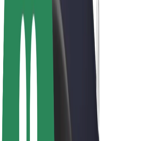
E-velosipēdi
Bolt Plus
Gūsti ieņēmumus ar Bolt
Autovadītāji
Autovadītāja ieņēmumi
Kurjeri
Kurjerpartnera ieņēmumi
Bolt Food tirgotāji
Reģistrē autoparku
Franšīzes
Par uzņēmumu
Karjera