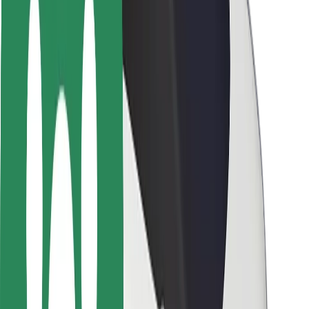
Pasažieru drošība
Autovadītāju drošība
Skrejriteņu drošība
Drošības laboratorija
Pilsētas
Pilsētas
Risinājumi pilsētām
Lidostas
Bolt uzlādes statīvi
Palīdzība
Pasažieriem
Autovadītājiem