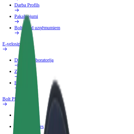
Darba Profils
Pakalpojumi
Bolt Food uzņēmumiem
E-velosipēdi
Drošības laboratorija
Ziņot
BUJ
Bolt Plus
Ieguvumi
Kā pievienoties