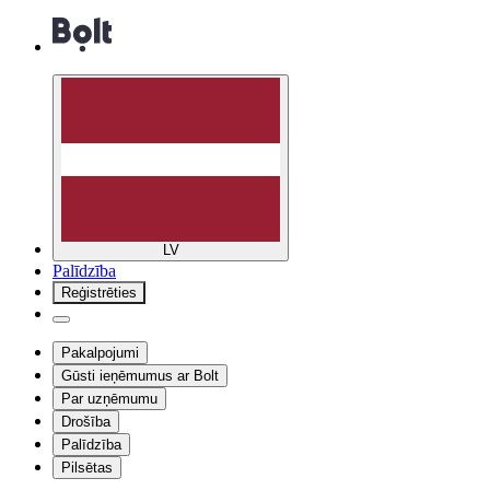
LV
Palīdzība
Reģistrēties
Pakalpojumi
Gūsti ieņēmumus ar Bolt
Par uzņēmumu
Drošība
Palīdzība
Pilsētas