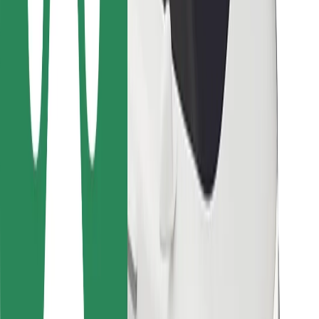
Kurjeriem
Bolt Food
Autoparku īpašniekiem
Restorāniem
Bolt for Business
Cits
Piegādātāji
Noteikumi un nosacījumi
Sīkdatnes
Drošība
Saņem braucienu minūšu laikā!
Lejupielādē Bolt lietotni