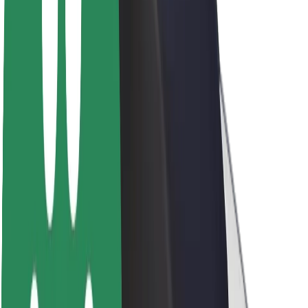
Par Bolt
Bolt ilgtspējība
Project Zero
Blogs
Ziņu telpa
Zīmola vadlīnijas
Misija
Attiecības ar investoriem
Vadība
Zīmols
Mediji
Pilsētvides fonds
Drošība