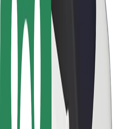
Autovadītāju drošība
Skrejriteņu drošība
Drošības laboratorija
Pilsētas
Pilsētas
Risinājumi pilsētām
Lidostas
Bolt uzlādes statīvi
Palīdzība
Pasažieriem
Autovadītājiem
Kurjeriem