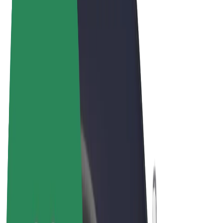
Noteikumi un nosacījumi
Privātuma politika
Sīkdatnes
© 2026 Bolt Technology OÜ
Pakalpojumi
Braucieni
Skrejriteņi
Bolt Market
Bolt Food
Bolt Drive
Bolt for Business
E-velosipēdi