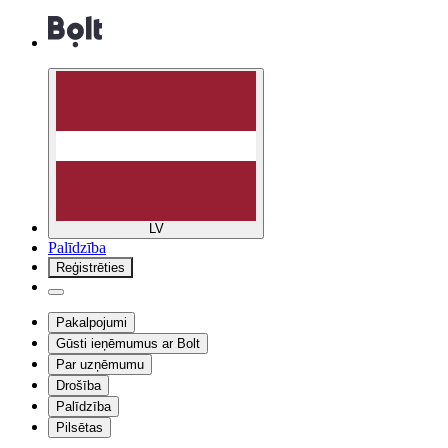
LV
Palīdzība
Reģistrēties
Pakalpojumi
Gūsti ieņēmumus ar Bolt
Par uzņēmumu
Drošība
Palīdzība
Pilsētas