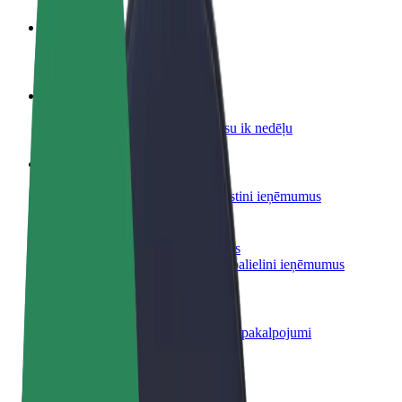
Kļūsti par autovadītāju
Gūsti ieņēmumus, kā vēlies
Kļūsti par kurjeru
Piegādā ēdienu un saņem izmaksu ik nedēļu
Pievieno restorānu vai veikalu
Sasniedz vairāk klientu un paaugstini ieņēmumus
Reģistrējies kā autoparka īpašnieks
Pievieno savu autoparku Bolt un palielini ieņēmumus
Bolt for Business
Tavam uzņēmumam pielāgoti Bolt pakalpojumi