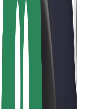
Bolt Plus
Gūsti ieņēmumus ar Bolt
Autovadītāji
Autovadītāja ieņēmumi
Kurjeri
Kurjerpartnera ieņēmumi
Bolt Food tirgotāji
Reģistrē autoparku
Franšīzes
Par uzņēmumu
Karjera
Par Bolt