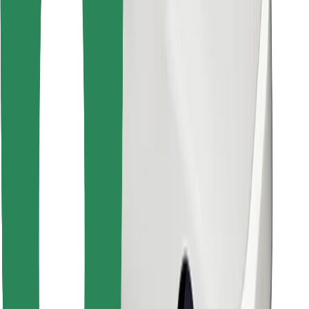
Lejupielādē Bolt Food lietotni