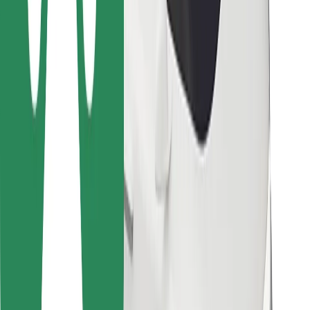
Bolt Food
Autoparku īpašniekiem
Restorāniem
Bolt for Business
Cits
Piegādātāji
Noteikumi un nosacījumi
Sīkdatnes
Drošība
Saņem braucienu minūšu laikā!
Lejupielādē Bolt lietotni
Atrodi savas mīļākās maltītes!