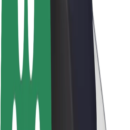
Bolt ilgtspējība
Project Zero
Blogs
Ziņu telpa
Zīmola vadlīnijas
Misija
Attiecības ar investoriem
Vadība
Zīmols
Mediji
Pilsētvides fonds
Drošība
Pasažieru drošība