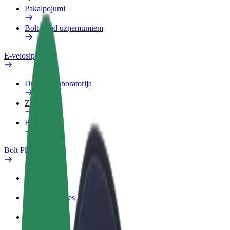
Pakalpojumi
Bolt Food uzņēmumiem
E-velosipēdi
Drošības laboratorija
Ziņot
BUJ
Bolt Plus
Ieguvumi
Kā pievienoties
BUJ