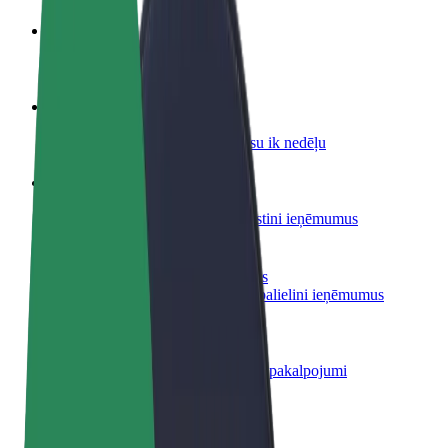
Kļūsti par autovadītāju
Gūsti ieņēmumus, kā vēlies
Kļūsti par kurjeru
Piegādā ēdienu un saņem izmaksu ik nedēļu
Pievieno restorānu vai veikalu
Sasniedz vairāk klientu un paaugstini ieņēmumus
Reģistrējies kā autoparka īpašnieks
Pievieno savu autoparku Bolt un palielini ieņēmumus
Bolt for Business
Tavam uzņēmumam pielāgoti Bolt pakalpojumi