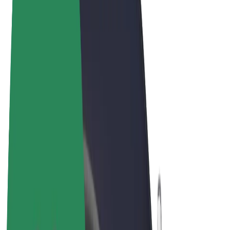
Noteikumi un nosacījumi
Privātuma politika
Sīkdatnes
© 2026 Bolt Technology OÜ
Pakalpojumi
Braucieni
Skrejriteņi
Bolt Market
Bolt Food
Bolt Drive
Bolt for Business
E-velosipēdi