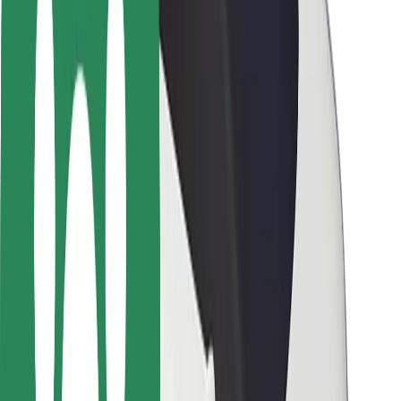
Autovadītāju drošība
Skrejriteņu drošība
Drošības laboratorija
Pilsētas
Pilsētas
Risinājumi pilsētām
Lidostas
Bolt uzlādes statīvi
Palīdzība
Pasažieriem
Autovadītājiem
Kurjeriem