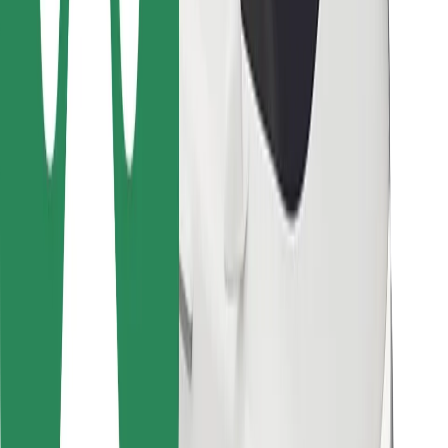
Bolt Food
Autoparku īpašniekiem
Restorāniem
Bolt for Business
Cits
Piegādātāji
Noteikumi un nosacījumi
Sīkdatnes
Drošība
Saņem braucienu minūšu laikā!
Lejupielādē Bolt lietotni
Atrodi savas mīļākās maltītes!