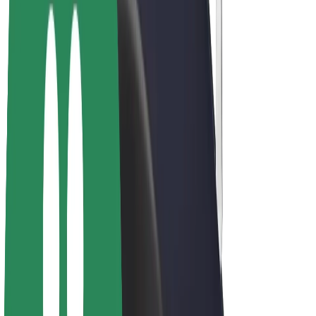
Bolt Plus
Gūsti ieņēmumus ar Bolt
Autovadītāji
Autovadītāja ieņēmumi
Kurjeri
Kurjerpartnera ieņēmumi
Bolt Food tirgotāji
Reģistrē autoparku
Franšīzes
Par uzņēmumu
Karjera
Par Bolt