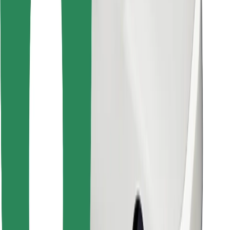
Lejupielādē Bolt Food lietotni