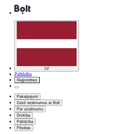
LV
Palīdzība
Reģistrēties
Pakalpojumi
Gūsti ieņēmumus ar Bolt
Par uzņēmumu
Drošība
Palīdzība
Pilsētas