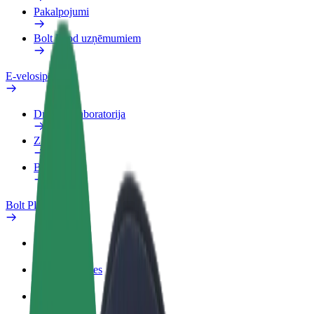
Pakalpojumi
Bolt Food uzņēmumiem
E-velosipēdi
Drošības laboratorija
Ziņot
BUJ
Bolt Plus
Ieguvumi
Kā pievienoties
BUJ