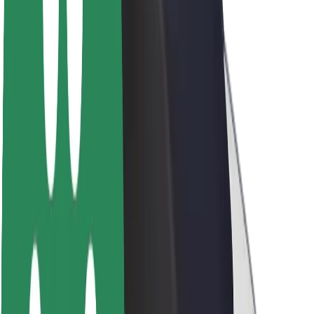
Bolt ilgtspējība
Project Zero
Blogs
Ziņu telpa
Zīmola vadlīnijas
Misija
Attiecības ar investoriem
Vadība
Zīmols
Mediji
Pilsētvides fonds
Drošība
Pasažieru drošība