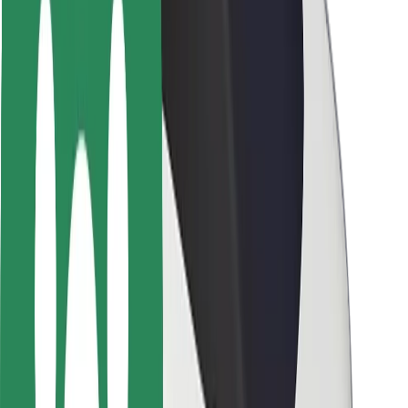
Pasažieru drošība
Autovadītāju drošība
Skrejriteņu drošība
Drošības laboratorija
Pilsētas
Pilsētas
Risinājumi pilsētām
Lidostas
Bolt uzlādes statīvi
Palīdzība
Pasažieriem
Autovadītājiem