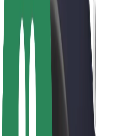
E-velosipēdi
Bolt Plus
Gūsti ieņēmumus ar Bolt
Autovadītāji
Autovadītāja ieņēmumi
Kurjeri
Kurjerpartnera ieņēmumi
Bolt Food tirgotāji
Reģistrē autoparku
Franšīzes
Par uzņēmumu
Karjera