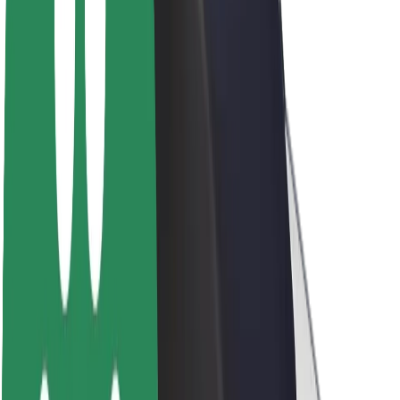
Par Bolt
Bolt ilgtspējība
Project Zero
Blogs
Ziņu telpa
Zīmola vadlīnijas
Misija
Attiecības ar investoriem
Vadība
Zīmols
Mediji
Pilsētvides fonds
Drošība