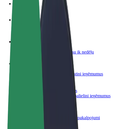
BUJ
Kļūsti par autovadītāju
Gūsti ieņēmumus, kā vēlies
Kļūsti par kurjeru
Piegādā ēdienu un saņem izmaksu ik nedēļu
Pievieno restorānu vai veikalu
Sasniedz vairāk klientu un paaugstini ieņēmumus
Reģistrējies kā autoparka īpašnieks
Pievieno savu autoparku Bolt un palielini ieņēmumus
Bolt for Business
Tavam uzņēmumam pielāgoti Bolt pakalpojumi