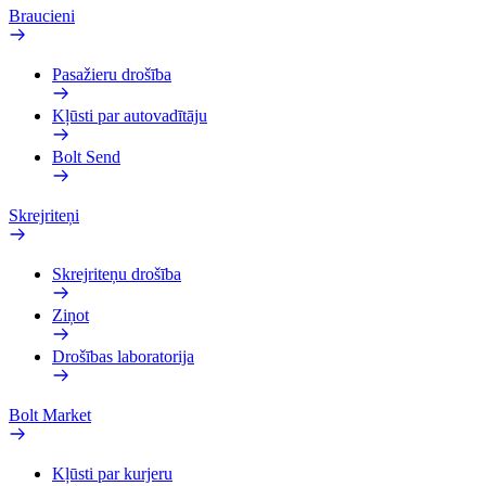
Braucieni
Pasažieru drošība
Kļūsti par autovadītāju
Bolt Send
Skrejriteņi
Skrejriteņu drošība
Ziņot
Drošības laboratorija
Bolt Market
Kļūsti par kurjeru