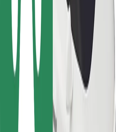
Kurjeriem
Bolt Food
Autoparku īpašniekiem
Restorāniem
Bolt for Business
Cits
Piegādātāji
Noteikumi un nosacījumi
Sīkdatnes
Drošība
Saņem braucienu minūšu laikā!
Lejupielādē Bolt lietotni