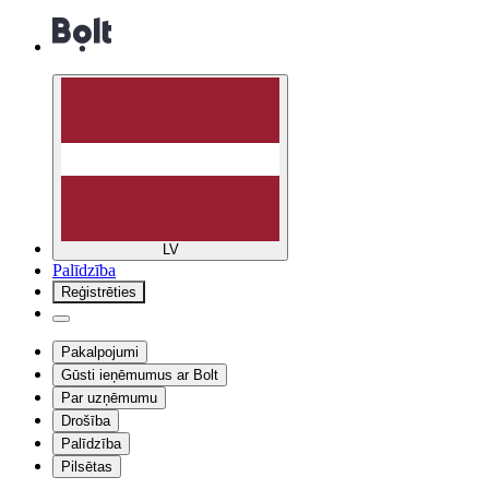
LV
Palīdzība
Reģistrēties
Pakalpojumi
Gūsti ieņēmumus ar Bolt
Par uzņēmumu
Drošība
Palīdzība
Pilsētas