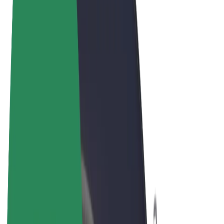
Noteikumi un nosacījumi
Privātuma politika
Sīkdatnes
© 2026 Bolt Technology OÜ
Pakalpojumi
Braucieni
Skrejriteņi
Bolt Market
Bolt Food
Bolt Drive
Bolt for Business