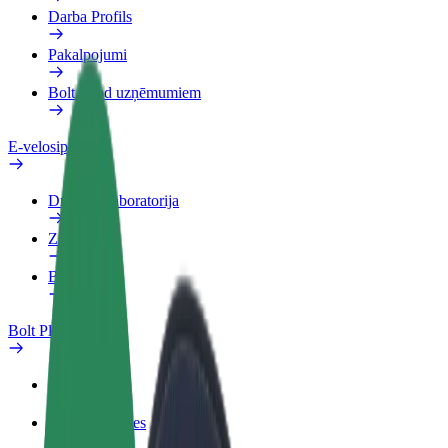
Darba Profils
Pakalpojumi
Bolt Food uzņēmumiem
E-velosipēdi
Drošības laboratorija
Ziņot
BUJ
Bolt Plus
Ieguvumi
Kā pievienoties