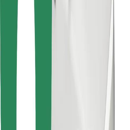
Atrodi savas mīļākās maltītes!
Lejupielādē Bolt Food lietotni