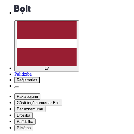
LV
Palīdzība
Reģistrēties
Pakalpojumi
Gūsti ieņēmumus ar Bolt
Par uzņēmumu
Drošība
Palīdzība
Pilsētas