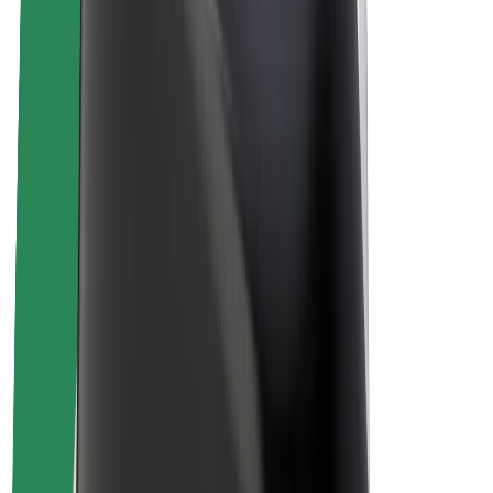
Bolt ilgtspējība
Project Zero
Blogs
Ziņu telpa
Zīmola vadlīnijas
Misija
Attiecības ar investoriem
Vadība
Zīmols
Mediji
Pilsētvides fonds
Drošība
Pasažieru drošība