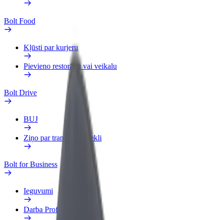
Bolt Food
Kļūsti par kurjeru
Pievieno restorānu vai veikalu
Bolt Drive
BUJ
Ziņo par transportlīdzekli
Bolt for Business
Ieguvumi
Darba Profils