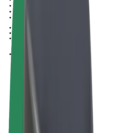
Noteikumi un nosacījumi
Privātuma politika
Sīkdatnes
© 2026 Bolt Technology OÜ
Pakalpojumi
Braucieni
Skrejriteņi
Bolt Market
Bolt Food
Bolt Drive
Bolt for Business
E-velosipēdi