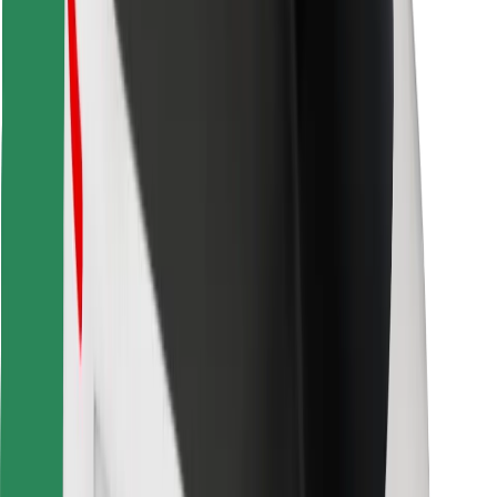
Lejupielādē Bolt Food lietotni