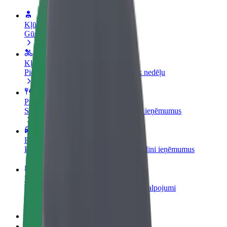
Kļūsti par autovadītāju
Gūsti ieņēmumus, kā vēlies
Kļūsti par kurjeru
Piegādā ēdienu un saņem izmaksu ik nedēļu
Pievieno restorānu vai veikalu
Sasniedz vairāk klientu un paaugstini ieņēmumus
Reģistrējies kā autoparka īpašnieks
Pievieno savu autoparku Bolt un palielini ieņēmumus
Bolt for Business
Tavam uzņēmumam pielāgoti Bolt pakalpojumi