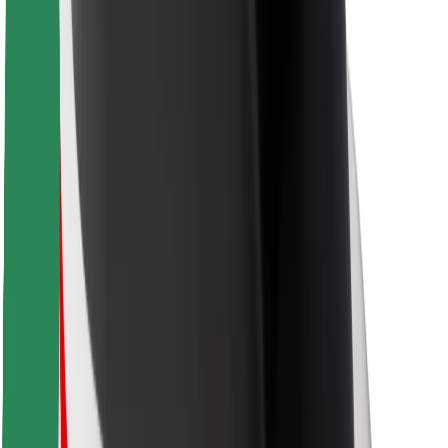
Bolt Food
Autoparku īpašniekiem
Restorāniem
Bolt for Business
Cits
Piegādātāji
Noteikumi un nosacījumi
Sīkdatnes
Drošība
Saņem braucienu minūšu laikā!
Lejupielādē Bolt lietotni
Atrodi savas mīļākās maltītes!