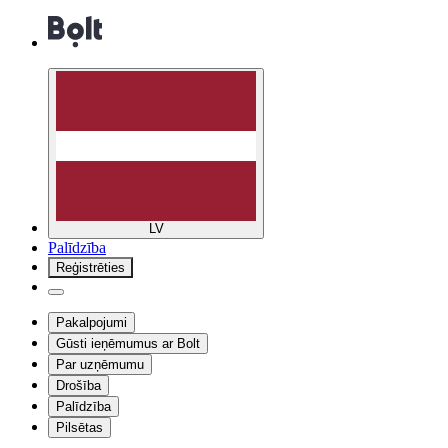
LV
Palīdzība
Reģistrēties
Pakalpojumi
Gūsti ieņēmumus ar Bolt
Par uzņēmumu
Drošība
Palīdzība
Pilsētas