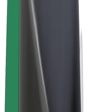
Bolt Plus
Gūsti ieņēmumus ar Bolt
Autovadītāji
Autovadītāja ieņēmumi
Kurjeri
Kurjerpartnera ieņēmumi
Bolt Food tirgotāji
Reģistrē autoparku
Franšīzes
Par uzņēmumu
Karjera
Par Bolt