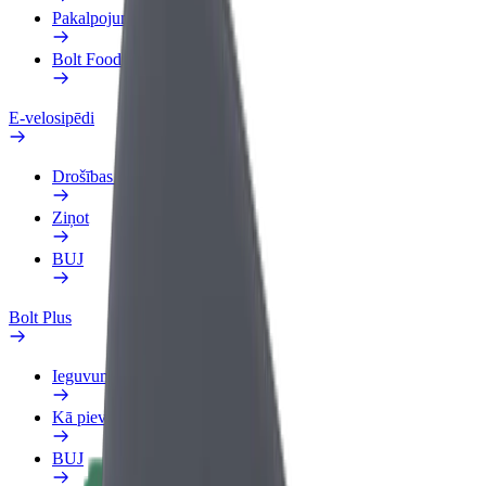
Pakalpojumi
Bolt Food uzņēmumiem
E-velosipēdi
Drošības laboratorija
Ziņot
BUJ
Bolt Plus
Ieguvumi
Kā pievienoties
BUJ