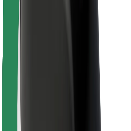
Autovadītāju drošība
Skrejriteņu drošība
Drošības laboratorija
Pilsētas
Pilsētas
Risinājumi pilsētām
Lidostas
Bolt uzlādes statīvi
Palīdzība
Pasažieriem
Autovadītājiem
Kurjeriem