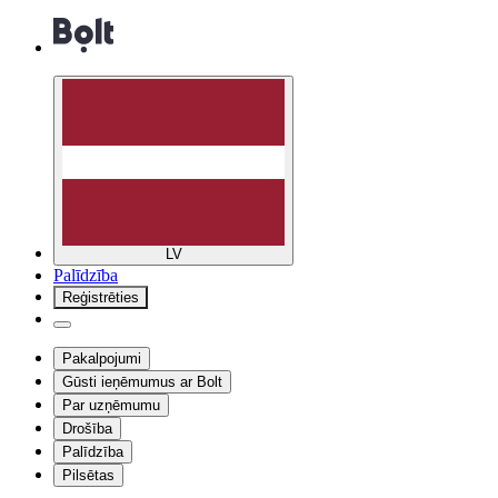
LV
Palīdzība
Reģistrēties
Pakalpojumi
Gūsti ieņēmumus ar Bolt
Par uzņēmumu
Drošība
Palīdzība
Pilsētas