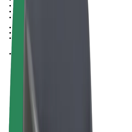
Noteikumi un nosacījumi
Privātuma politika
Sīkdatnes
© 2026 Bolt Technology OÜ
Pakalpojumi
Braucieni
Skrejriteņi
Bolt Market
Bolt Food
Bolt Drive
Bolt for Business
E-velosipēdi