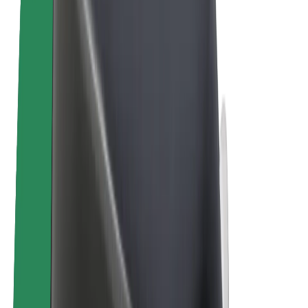
Bolt Plus
Gūsti ieņēmumus ar Bolt
Autovadītāji
Autovadītāja ieņēmumi
Kurjeri
Kurjerpartnera ieņēmumi
Bolt Food tirgotāji
Reģistrē autoparku
Franšīzes
Par uzņēmumu
Karjera
Par Bolt