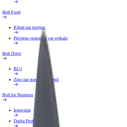
Bolt Food
Kļūsti par kurjeru
Pievieno restorānu vai veikalu
Bolt Drive
BUJ
Ziņo par transportlīdzekli
Bolt for Business
Ieguvumi
Darba Profils