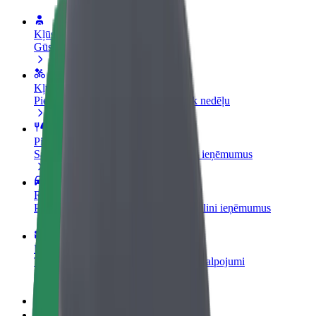
Kļūsti par autovadītāju
Gūsti ieņēmumus, kā vēlies
Kļūsti par kurjeru
Piegādā ēdienu un saņem izmaksu ik nedēļu
Pievieno restorānu vai veikalu
Sasniedz vairāk klientu un paaugstini ieņēmumus
Reģistrējies kā autoparka īpašnieks
Pievieno savu autoparku Bolt un palielini ieņēmumus
Bolt for Business
Tavam uzņēmumam pielāgoti Bolt pakalpojumi