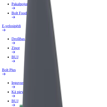
Pakalpojumi
Bolt Food uzņēmumiem
E-velosipēdi
Drošības laboratorija
Ziņot
BUJ
Bolt Plus
Ieguvumi
Kā pievienoties
BUJ