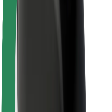
Autovadītāju drošība
Skrejriteņu drošība
Drošības laboratorija
Pilsētas
Pilsētas
Risinājumi pilsētām
Lidostas
Bolt uzlādes statīvi
Palīdzība
Pasažieriem
Autovadītājiem
Kurjeriem