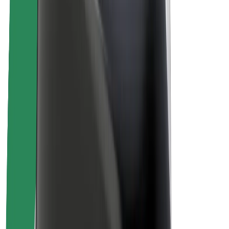
Bolt ilgtspējība
Project Zero
Blogs
Ziņu telpa
Zīmola vadlīnijas
Misija
Attiecības ar investoriem
Vadība
Zīmols
Mediji
Pilsētvides fonds
Drošība
Pasažieru drošība