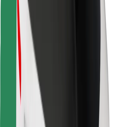
Lejupielādē Bolt Food lietotni