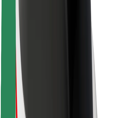
Bolt Food
Autoparku īpašniekiem
Restorāniem
Bolt for Business
Cits
Piegādātāji
Noteikumi un nosacījumi
Sīkdatnes
Drošība
Saņem braucienu minūšu laikā!
Lejupielādē Bolt lietotni
Atrodi savas mīļākās maltītes!