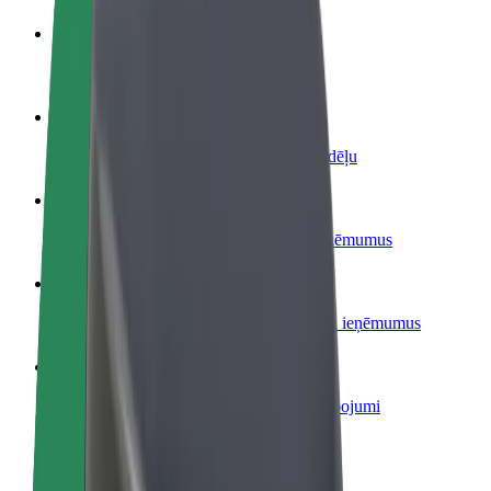
Kļūsti par autovadītāju
Gūsti ieņēmumus, kā vēlies
Kļūsti par kurjeru
Piegādā ēdienu un saņem izmaksu ik nedēļu
Pievieno restorānu vai veikalu
Sasniedz vairāk klientu un paaugstini ieņēmumus
Reģistrējies kā autoparka īpašnieks
Pievieno savu autoparku Bolt un palielini ieņēmumus
Bolt for Business
Tavam uzņēmumam pielāgoti Bolt pakalpojumi