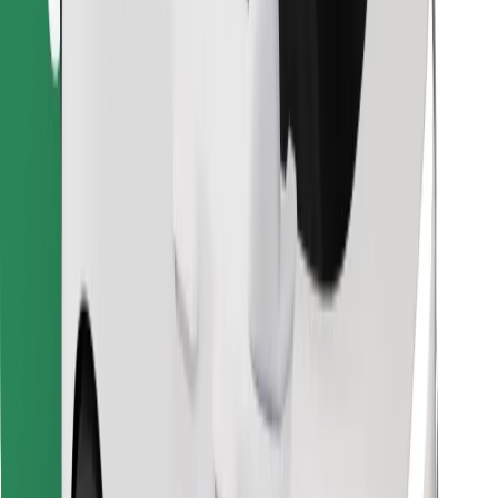
Lejupielādē Bolt Food lietotni