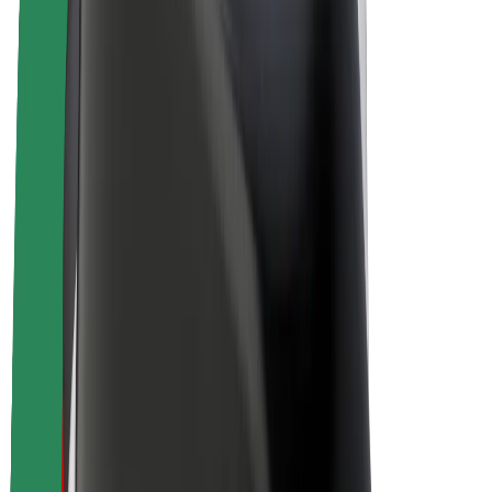
Bolt Plus
Gūsti ieņēmumus ar Bolt
Autovadītāji
Autovadītāja ieņēmumi
Kurjeri
Kurjerpartnera ieņēmumi
Bolt Food tirgotāji
Reģistrē autoparku
Franšīzes
Par uzņēmumu
Karjera
Par Bolt