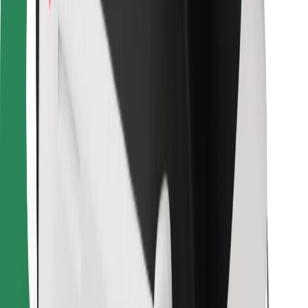
Bolt Food
Autoparku īpašniekiem
Restorāniem
Bolt for Business
Cits
Piegādātāji
Noteikumi un nosacījumi
Sīkdatnes
Drošība
Saņem braucienu minūšu laikā!
Lejupielādē Bolt lietotni
Atrodi savas mīļākās maltītes!