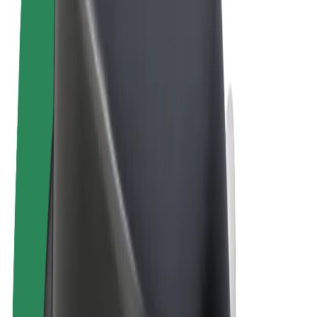
Noteikumi un nosacījumi
Privātuma politika
Sīkdatnes
© 2026 Bolt Technology OÜ
Pakalpojumi
Braucieni
Skrejriteņi
Bolt Market
Bolt Food
Bolt Drive
Bolt for Business
E-velosipēdi