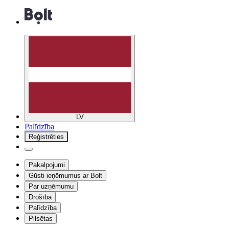
LV
Palīdzība
Reģistrēties
Pakalpojumi
Gūsti ieņēmumus ar Bolt
Par uzņēmumu
Drošība
Palīdzība
Pilsētas