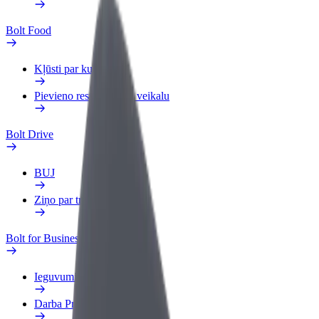
Bolt Food
Kļūsti par kurjeru
Pievieno restorānu vai veikalu
Bolt Drive
BUJ
Ziņo par transportlīdzekli
Bolt for Business
Ieguvumi
Darba Profils