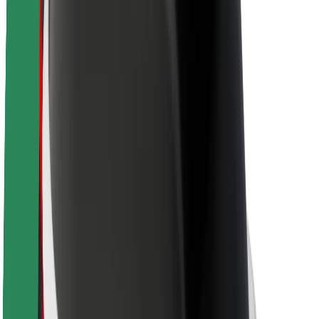
Bolt ilgtspējība
Project Zero
Blogs
Ziņu telpa
Zīmola vadlīnijas
Misija
Attiecības ar investoriem
Vadība
Zīmols
Mediji
Pilsētvides fonds
Drošība
Pasažieru drošība