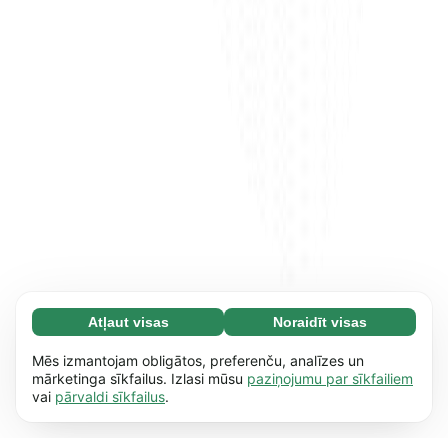
Atļaut visas
Noraidīt visas
Nepieciešamās (65)
Nepieciešamās sīkdatnes palīdz mūsu vietnei
Uzzināt vairāk
Mēs izmantojam obligātos, preferenču, analīzes un
nodrošināt pamata funkcijas, piemēram,
mārketinga sīkfailus. Izlasi mūsu
paziņojumu par sīkfailiem
vai
pārvaldi sīkfailus
.
dažādu lapu pārskatīšanu. Bez šīm sīkdatnēm
Izvēles (17)
vietne nevar nodrošināt pilnvērtīgu
Izvēles sīkdatnes palīdz mūsu vietnei
Uzzināt vairāk
saturu.
Uzzināt vairāk