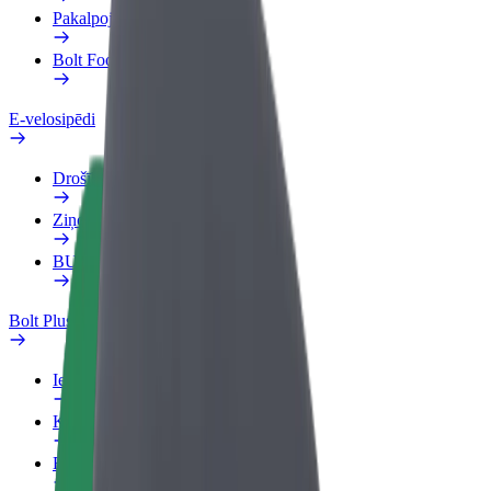
Pakalpojumi
Bolt Food uzņēmumiem
E-velosipēdi
Drošības laboratorija
Ziņot
BUJ
Bolt Plus
Ieguvumi
Kā pievienoties
BUJ