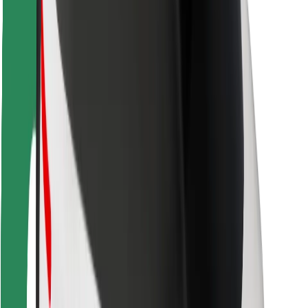
Autovadītāju drošība
Skrejriteņu drošība
Drošības laboratorija
Pilsētas
Pilsētas
Risinājumi pilsētām
Lidostas
Bolt uzlādes statīvi
Palīdzība
Pasažieriem
Autovadītājiem
Kurjeriem