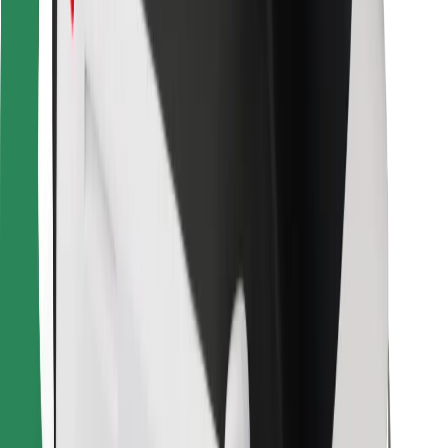
Bolt Food
Autoparku īpašniekiem
Restorāniem
Bolt for Business
Cits
Piegādātāji
Noteikumi un nosacījumi
Sīkdatnes
Drošība
Saņem braucienu minūšu laikā!
Lejupielādē Bolt lietotni
Atrodi savas mīļākās maltītes!