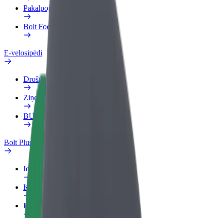
Pakalpojumi
Bolt Food uzņēmumiem
E-velosipēdi
Drošības laboratorija
Ziņot
BUJ
Bolt Plus
Ieguvumi
Kā pievienoties
BUJ