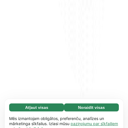
Atļaut visas
Noraidīt visas
Nepieciešamās (65)
Nepieciešamās sīkdatnes palīdz mūsu vietnei
Uzzināt vairāk
Mēs izmantojam obligātos, preferenču, analīzes un
nodrošināt pamata funkcijas, piemēram,
mārketinga sīkfailus. Izlasi mūsu
paziņojumu par sīkfailiem