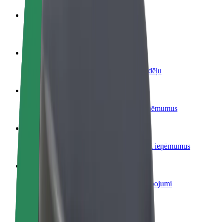
Kļūsti par autovadītāju
Gūsti ieņēmumus, kā vēlies
Kļūsti par kurjeru
Piegādā ēdienu un saņem izmaksu ik nedēļu
Pievieno restorānu vai veikalu
Sasniedz vairāk klientu un paaugstini ieņēmumus
Reģistrējies kā autoparka īpašnieks
Pievieno savu autoparku Bolt un palielini ieņēmumus
Bolt for Business
Tavam uzņēmumam pielāgoti Bolt pakalpojumi