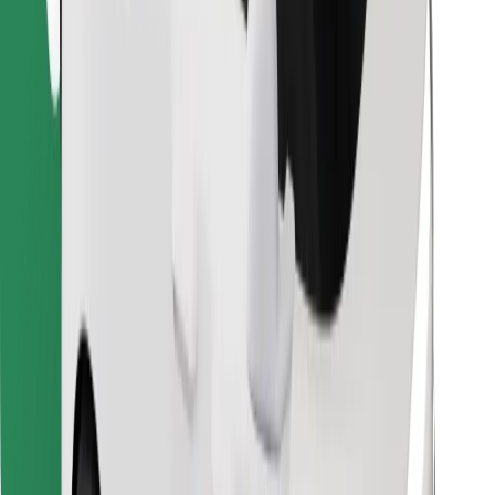
Lejupielādē Bolt Food lietotni