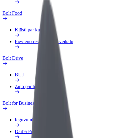
Bolt Food
Kļūsti par kurjeru
Pievieno restorānu vai veikalu
Bolt Drive
BUJ
Ziņo par transportlīdzekli
Bolt for Business
Ieguvumi
Darba Profils