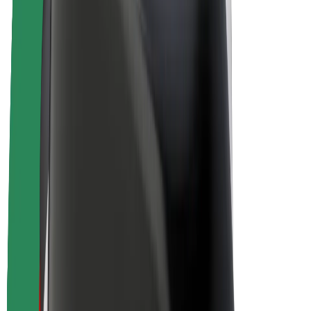
Bolt Plus
Gūsti ieņēmumus ar Bolt
Autovadītāji
Autovadītāja ieņēmumi
Kurjeri
Kurjerpartnera ieņēmumi
Bolt Food tirgotāji
Reģistrē autoparku
Franšīzes
Par uzņēmumu
Karjera
Par Bolt