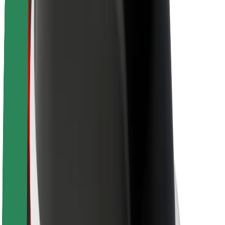
Bolt ilgtspējība
Project Zero
Blogs
Ziņu telpa
Zīmola vadlīnijas
Misija
Attiecības ar investoriem
Vadība
Zīmols
Mediji
Pilsētvides fonds
Drošība
Pasažieru drošība