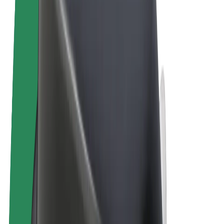
Noteikumi un nosacījumi
Privātuma politika
Sīkdatnes
© 2026 Bolt Technology OÜ
Pakalpojumi
Braucieni
Skrejriteņi
Bolt Market
Bolt Food
Bolt Drive
Bolt for Business
E-velosipēdi