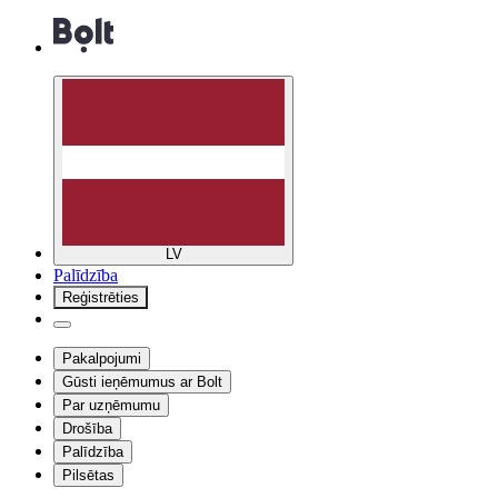
LV
Palīdzība
Reģistrēties
Pakalpojumi
Gūsti ieņēmumus ar Bolt
Par uzņēmumu
Drošība
Palīdzība
Pilsētas