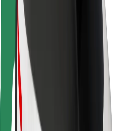
Autovadītāju drošība
Skrejriteņu drošība
Drošības laboratorija
Pilsētas
Pilsētas
Risinājumi pilsētām
Lidostas
Bolt uzlādes statīvi
Palīdzība
Pasažieriem
Autovadītājiem
Kurjeriem