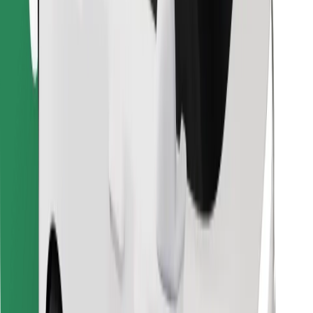
Atrodi savas mīļākās maltītes!
Lejupielādē Bolt Food lietotni