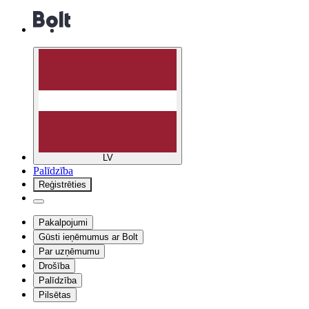
LV
Palīdzība
Reģistrēties
Pakalpojumi
Gūsti ieņēmumus ar Bolt
Par uzņēmumu
Drošība
Palīdzība
Pilsētas