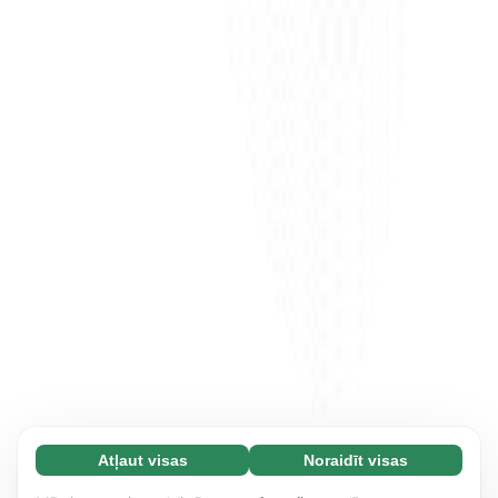
Atļaut visas
Noraidīt visas
Nepieciešamās (65)