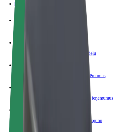
BUJ
Kļūsti par autovadītāju
Gūsti ieņēmumus, kā vēlies
Kļūsti par kurjeru
Piegādā ēdienu un saņem izmaksu ik nedēļu
Pievieno restorānu vai veikalu
Sasniedz vairāk klientu un paaugstini ieņēmumus
Reģistrējies kā autoparka īpašnieks
Pievieno savu autoparku Bolt un palielini ieņēmumus
Bolt for Business
Tavam uzņēmumam pielāgoti Bolt pakalpojumi