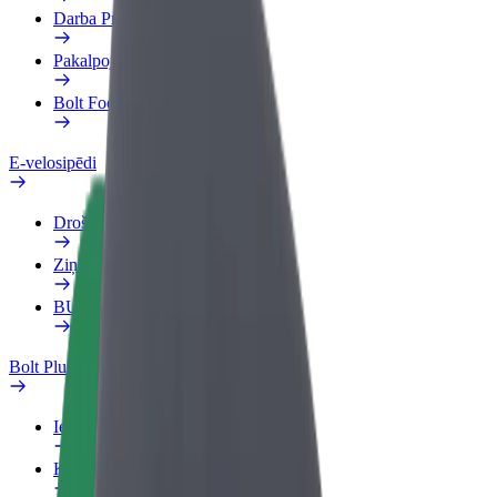
Darba Profils
Pakalpojumi
Bolt Food uzņēmumiem
E-velosipēdi
Drošības laboratorija
Ziņot
BUJ
Bolt Plus
Ieguvumi
Kā pievienoties