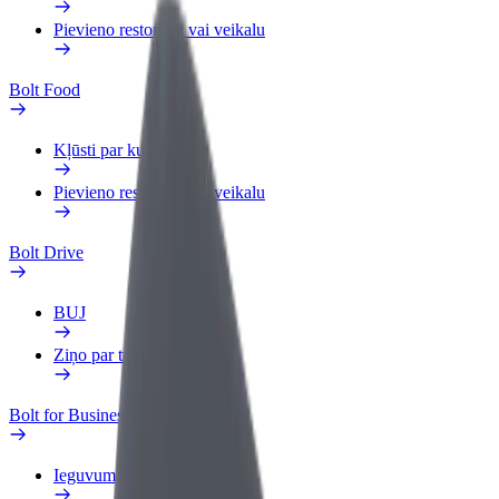
Pievieno restorānu vai veikalu
Bolt Food
Kļūsti par kurjeru
Pievieno restorānu vai veikalu
Bolt Drive
BUJ
Ziņo par transportlīdzekli
Bolt for Business
Ieguvumi