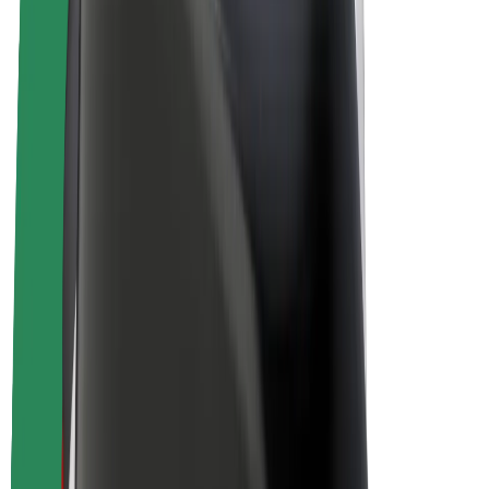
E-velosipēdi
Bolt Plus
Gūsti ieņēmumus ar Bolt
Autovadītāji
Autovadītāja ieņēmumi
Kurjeri
Kurjerpartnera ieņēmumi
Bolt Food tirgotāji
Reģistrē autoparku
Franšīzes
Par uzņēmumu
Karjera