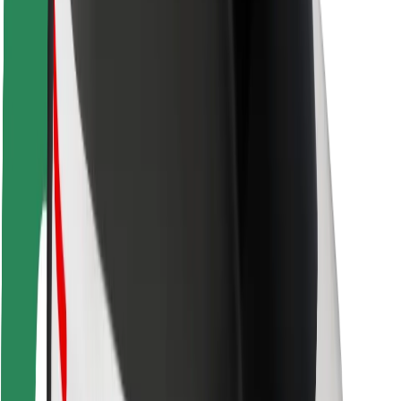
Pasažieru drošība
Autovadītāju drošība
Skrejriteņu drošība
Drošības laboratorija
Pilsētas
Pilsētas
Risinājumi pilsētām
Lidostas
Bolt uzlādes statīvi
Palīdzība
Pasažieriem
Autovadītājiem