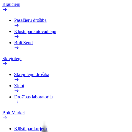
Braucieni
Pasažieru drošība
Kļūsti par autovadītāju
Bolt Send
Skrejriteņi
Skrejriteņu drošība
Ziņot
Drošības laboratorija
Bolt Market
Kļūsti par kurjeru