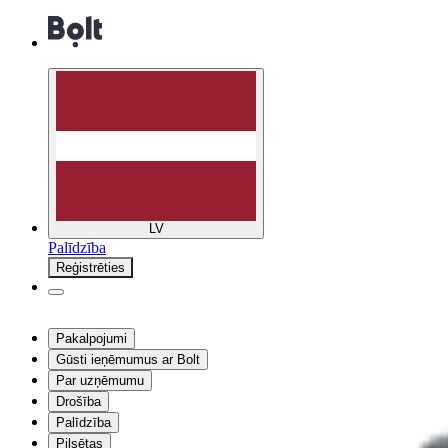
LV
Palīdzība
Reģistrēties
Pakalpojumi
Gūsti ieņēmumus ar Bolt
Par uzņēmumu
Drošība
Palīdzība
Pilsētas