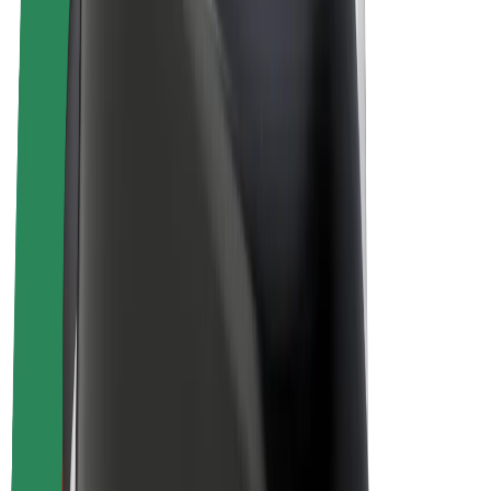
E-velosipēdi
Bolt Plus
Gūsti ieņēmumus ar Bolt
Autovadītāji
Autovadītāja ieņēmumi
Kurjeri
Kurjerpartnera ieņēmumi
Bolt Food tirgotāji
Reģistrē autoparku
Franšīzes
Par uzņēmumu
Karjera