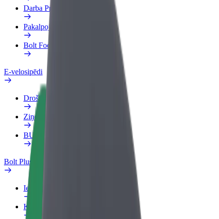
Darba Profils
Pakalpojumi
Bolt Food uzņēmumiem
E-velosipēdi
Drošības laboratorija
Ziņot
BUJ
Bolt Plus
Ieguvumi
Kā pievienoties