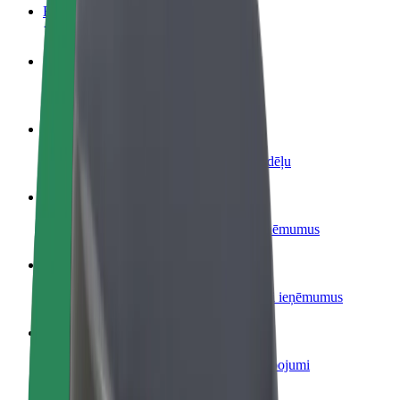
BUJ
Kļūsti par autovadītāju
Gūsti ieņēmumus, kā vēlies
Kļūsti par kurjeru
Piegādā ēdienu un saņem izmaksu ik nedēļu
Pievieno restorānu vai veikalu
Sasniedz vairāk klientu un paaugstini ieņēmumus
Reģistrējies kā autoparka īpašnieks
Pievieno savu autoparku Bolt un palielini ieņēmumus
Bolt for Business
Tavam uzņēmumam pielāgoti Bolt pakalpojumi