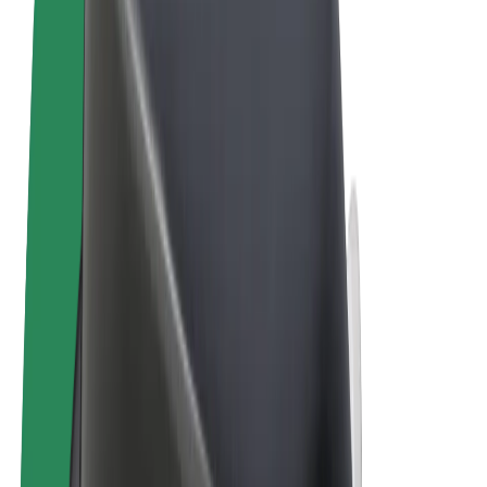
Noteikumi un nosacījumi
Privātuma politika
Sīkdatnes
© 2026 Bolt Technology OÜ
Pakalpojumi
Braucieni
Skrejriteņi
Bolt Market
Bolt Food
Bolt Drive
Bolt for Business