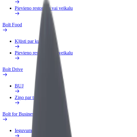
Pievieno restorānu vai veikalu
Bolt Food
Kļūsti par kurjeru
Pievieno restorānu vai veikalu
Bolt Drive
BUJ
Ziņo par transportlīdzekli
Bolt for Business
Ieguvumi