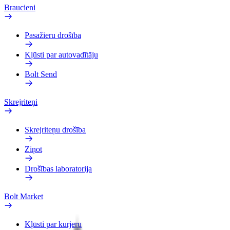
Braucieni
Pasažieru drošība
Kļūsti par autovadītāju
Bolt Send
Skrejriteņi
Skrejriteņu drošība
Ziņot
Drošības laboratorija
Bolt Market
Kļūsti par kurjeru