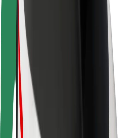
Pasažieru drošība
Autovadītāju drošība
Skrejriteņu drošība
Drošības laboratorija
Pilsētas
Pilsētas
Risinājumi pilsētām
Lidostas
Bolt uzlādes statīvi
Palīdzība
Pasažieriem
Autovadītājiem