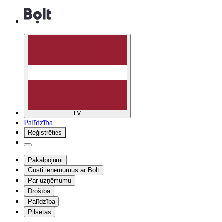
LV
Palīdzība
Reģistrēties
Pakalpojumi
Gūsti ieņēmumus ar Bolt
Par uzņēmumu
Drošība
Palīdzība
Pilsētas