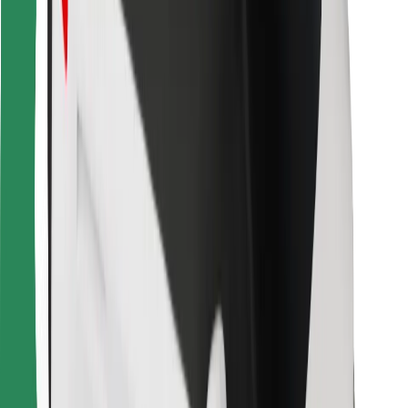
Kurjeriem
Bolt Food
Autoparku īpašniekiem
Restorāniem
Bolt for Business
Cits
Piegādātāji
Noteikumi un nosacījumi
Sīkdatnes
Drošība
Saņem braucienu minūšu laikā!
Lejupielādē Bolt lietotni