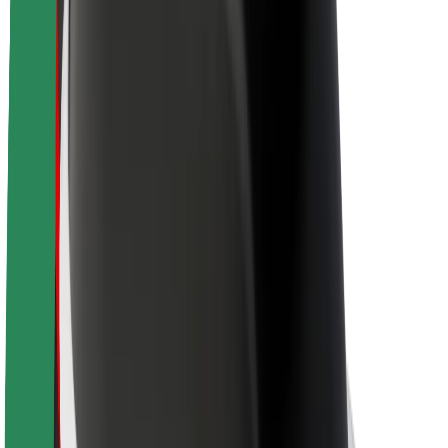
Par Bolt
Bolt ilgtspējība
Project Zero
Blogs
Ziņu telpa
Zīmola vadlīnijas
Misija
Attiecības ar investoriem
Vadība
Zīmols
Mediji
Pilsētvides fonds
Drošība