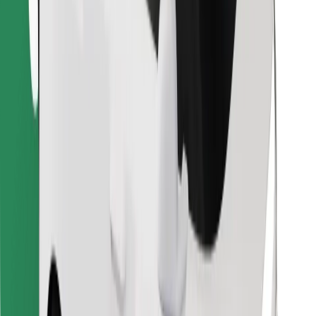
Atrodi savas mīļākās maltītes!
Lejupielādē Bolt Food lietotni