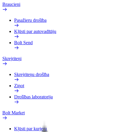
Braucieni
Pasažieru drošība
Kļūsti par autovadītāju
Bolt Send
Skrejriteņi
Skrejriteņu drošība
Ziņot
Drošības laboratorija
Bolt Market
Kļūsti par kurjeru