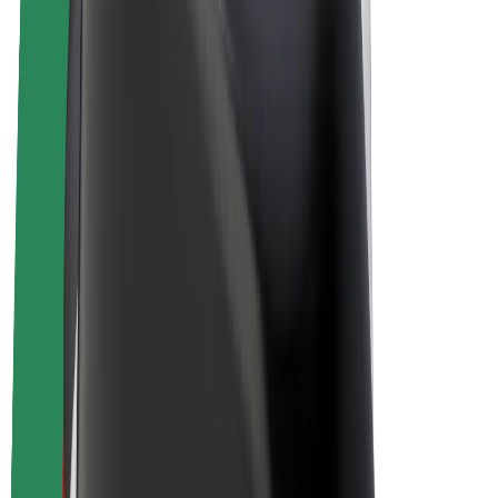
E-velosipēdi
Bolt Plus
Gūsti ieņēmumus ar Bolt
Autovadītāji
Autovadītāja ieņēmumi
Kurjeri
Kurjerpartnera ieņēmumi
Bolt Food tirgotāji
Reģistrē autoparku
Franšīzes
Par uzņēmumu
Karjera