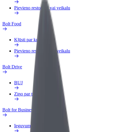
Pievieno restorānu vai veikalu
Bolt Food
Kļūsti par kurjeru
Pievieno restorānu vai veikalu
Bolt Drive
BUJ
Ziņo par transportlīdzekli
Bolt for Business
Ieguvumi