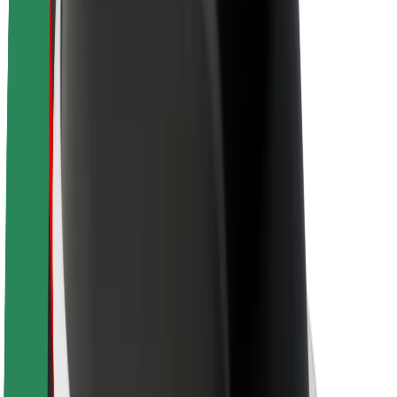
Par Bolt
Bolt ilgtspējība
Project Zero
Blogs
Ziņu telpa
Zīmola vadlīnijas
Misija
Attiecības ar investoriem
Vadība
Zīmols
Mediji
Pilsētvides fonds
Drošība