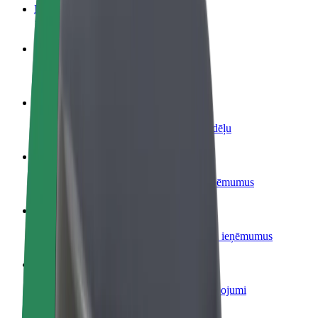
BUJ
Kļūsti par autovadītāju
Gūsti ieņēmumus, kā vēlies
Kļūsti par kurjeru
Piegādā ēdienu un saņem izmaksu ik nedēļu
Pievieno restorānu vai veikalu
Sasniedz vairāk klientu un paaugstini ieņēmumus
Reģistrējies kā autoparka īpašnieks
Pievieno savu autoparku Bolt un palielini ieņēmumus
Bolt for Business
Tavam uzņēmumam pielāgoti Bolt pakalpojumi