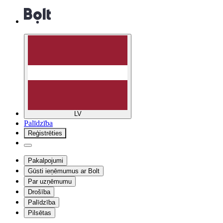
LV
Palīdzība
Reģistrēties
Pakalpojumi
Gūsti ieņēmumus ar Bolt
Par uzņēmumu
Drošība
Palīdzība
Pilsētas