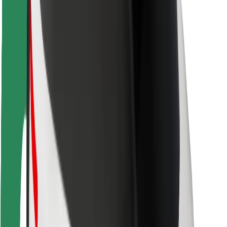
Pasažieru drošība
Autovadītāju drošība
Skrejriteņu drošība
Drošības laboratorija
Pilsētas
Pilsētas
Risinājumi pilsētām
Lidostas
Bolt uzlādes statīvi
Palīdzība
Pasažieriem
Autovadītājiem