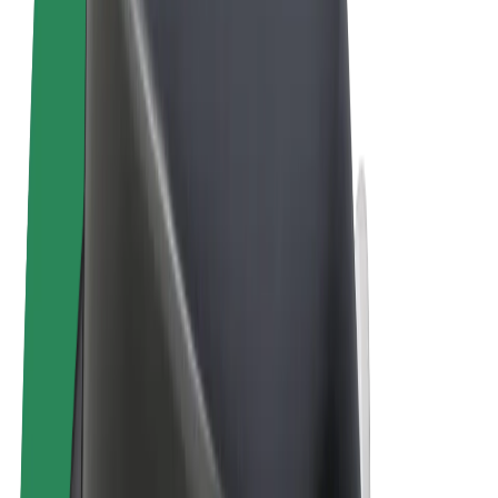
Noteikumi un nosacījumi
Privātuma politika
Sīkdatnes
© 2026 Bolt Technology OÜ
Pakalpojumi
Braucieni
Skrejriteņi
Bolt Market
Bolt Food
Bolt Drive
Bolt for Business