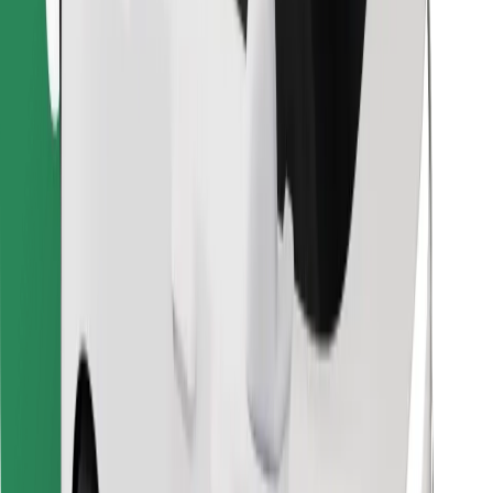
Atrodi savas mīļākās maltītes!
Lejupielādē Bolt Food lietotni