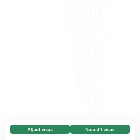
Atļaut visas
Noraidīt visas
Nepieciešamās (65)