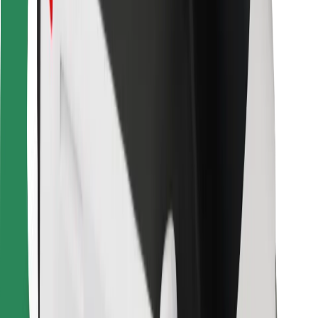
Kurjeriem
Bolt Food
Autoparku īpašniekiem
Restorāniem
Bolt for Business
Cits
Piegādātāji
Noteikumi un nosacījumi
Sīkdatnes
Drošība
Saņem braucienu minūšu laikā!
Lejupielādē Bolt lietotni