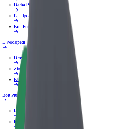
Darba Profils
Pakalpojumi
Bolt Food uzņēmumiem
E-velosipēdi
Drošības laboratorija
Ziņot
BUJ
Bolt Plus
Ieguvumi
Kā pievienoties