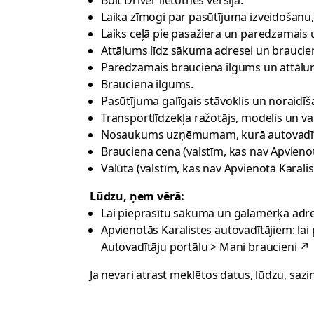
Bolt Driver lietotnes versija.
Laika zīmogi par pasūtījuma izveidošanu
Laiks ceļā pie pasažiera un paredzamais 
Attālums līdz sākuma adresei un braucie
Paredzamais brauciena ilgums un attālum
Brauciena ilgums.
Pasūtījuma galīgais stāvoklis un noraidīša
Transportlīdzekļa ražotājs, modelis un va
Nosaukums uzņēmumam, kurā autovadītā
Brauciena cena (valstīm, kas nav Apvienot
Valūta (valstīm, kas nav Apvienotā Karalis
Lūdzu, ņem vērā:
Lai pieprasītu sākuma un galamērķa adre
Apvienotās Karalistes autovadītājiem: lai
Autovadītāju portālu > Mani braucieni
↗
Ja nevari atrast meklētos datus, lūdzu, sazi