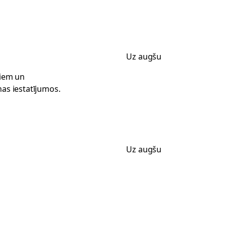
Uz augšu
miem un
nas iestatījumos.
Uz augšu