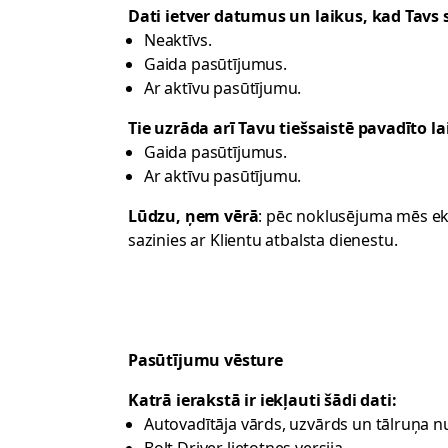
Dati ietver datumus un laikus, kad Tavs 
Neaktīvs.
Gaida pasūtījumus.
Ar aktīvu pasūtījumu.
Tie uzrāda arī Tavu tiešsaistē pavadīto l
Gaida pasūtījumus.
Ar aktīvu pasūtījumu.
Lūdzu, ņem vērā
: pēc noklusējuma mēs eks
sazinies ar
Klientu atbalsta dienestu
.
Pasūtījumu vēsture
Katrā ierakstā ir iekļauti šādi dati:
Autovadītāja vārds, uzvārds un tālruņa 