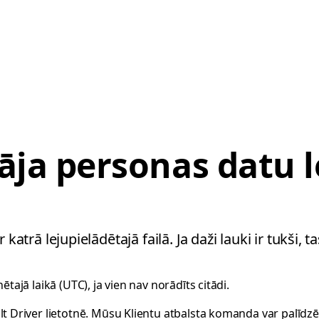
āja personas datu l
katrā lejupielādētajā failā. Ja daži lauki ir tukši, 
ētajā laikā (UTC), ja vien nav norādīts citādi.
lt Driver lietotnē. Mūsu Klientu atbalsta komanda var palīdzēt