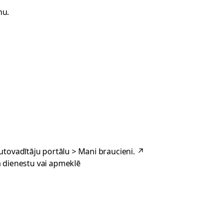
nu.
utovadītāju portālu > Mani braucieni
.
↗
a dienestu
vai apmeklē