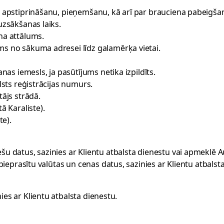
, apstiprināšanu, pieņemšanu, kā arī par brauciena pabeigša
uzsākšanas laiks.
na attālums.
s no sākuma adresei līdz galamērķa vietai.
nas iemesls, ja pasūtījums netika izpildīts.
lsts reģistrācijas numurs.
js strādā.
ā Karaliste).
te).
šu datus, sazinies ar
Klientu atbalsta dienestu
vai apmeklē
A
 pieprasītu valūtas un cenas datus, sazinies ar
Klientu atbalst
nies ar
Klientu atbalsta dienestu
.