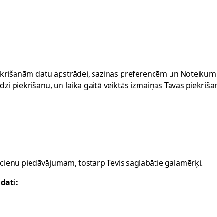
m piekrišanām datu apstrādei, saziņas preferencēm un Noteiku
dzi piekrišanu, un laika gaitā veiktās izmaiņas Tavas piekriša
braucienu piedāvājumam, tostarp Tevis saglabātie galamērķi.
dati: