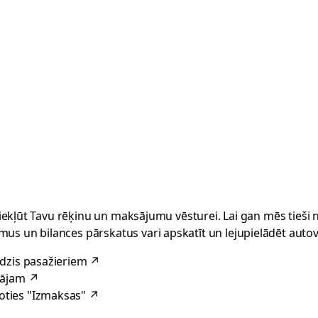
kā piekļūt Tavu rēķinu un maksājumu vēsturei. Lai gan mēs tieš
us un bilances pārskatus vari apskatīt un lejupielādēt autov
edzis pasažieriem
↗
tājam
↗
oties "Izmaksas"
↗