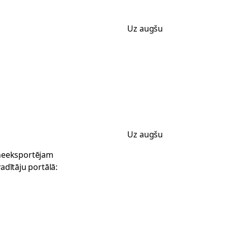
Uz augšu
Uz augšu
i neeksportējam
adītāju portālā: