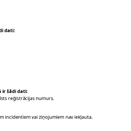
i dati:
ir šādi dati:
lsts reģistrācijas numurs.
m incidentiem vai ziņojumiem nav iekļauta.