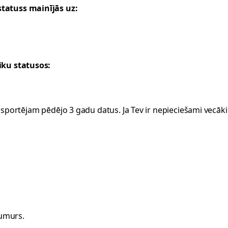
statuss mainījās uz:
aiku statusos:
portējam pēdējo 3 gadu datus. Ja Tev ir nepieciešami vecāki 
numurs.