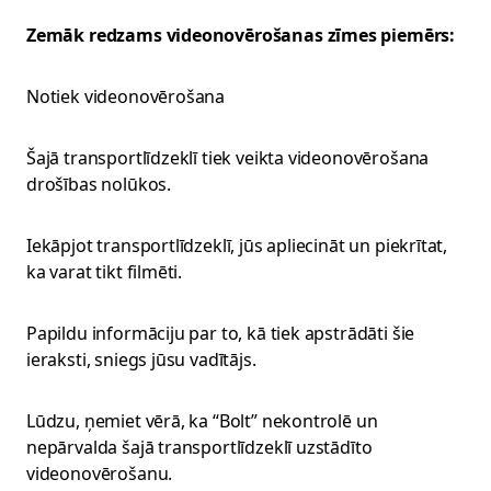
Zemāk redzams videonovērošanas zīmes piemērs:
Notiek videonovērošana
Šajā transportlīdzeklī tiek veikta videonovērošana
drošības nolūkos.
Iekāpjot transportlīdzeklī, jūs apliecināt un piekrītat,
ka varat tikt filmēti.
Papildu informāciju par to, kā tiek apstrādāti šie
ieraksti, sniegs jūsu vadītājs.
Lūdzu, ņemiet vērā, ka “Bolt” nekontrolē un
nepārvalda šajā transportlīdzeklī uzstādīto
videonovērošanu.