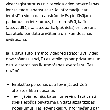
videoreģistratorus un cita veida video novērošanas
ierīces, tādēļ iepazīsties ar šo informāciju par
ierakstīto video datu apstrādi. Mēs piedāvājam
padomus un ieteikumus, bet ņem vērā, ka Tu
(autovadītājs vai autoparka īpašnieks) esi persona,
kas atbild par datu privātumu un likumdošanas
ievērošanu.
Ja Tu savā auto izmanto videoreģistratoru vai video
novērošanas ierīci, Tu esi atbildīgs par privātuma un
datu aizsardzības likumdošanas ievērošanu. Tas
nozīmē:
Ierakstītie personas dati Tev ir jāapstrādā
atbilstoši likumdošanai.
Tev ir jāpārliecinās, ka zini un ievēro Tavā valstī
spēkā esošos privātuma un datu aizsardzības
noteikumus. Tas ietver skaidru informēšanu par