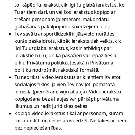
to, kāpēc Tu ieraksti, cik ilgi Tu glabā ierakstus, ko
Tu ar tiem dari, un vai šos ierakstus kopīgo ar
trešām personām (piemēram, mākoņdatu
glabāšanas pakalpojumu sniedzējiem u. c.).
Tev savā transportlīdzeklī ir jāizvieto norādes,
kurās paskaidrots, kāpēc ieraksts tiek veikts, cik
ilgi Tu uzglabā ierakstus, kas ir atbildīgs par
ierakstiem (Tu) un kā pasažieri var iepazīties ar
pilnu Privātuma politiku. Iesakām Privātuma
politiku nodrošināt rakstiskā formātā.
Tu nedrīksti video ierakstus ar klientiem izvietot
sociālajos tīklos, ja vien Tev nav ļoti pamatota
iemesla (piemēram, viņu atļauja). Video ierakstu
kopīgošana bez atļaujas var pārkāpt privātuma
likumus un radīt juridiskas sekas.
Kopīgo video ierakstus tikai ar personām, kurām
tos aboslūti nepieciešams redzēt. Nedalies ar tiem
bez nepieciešamības.