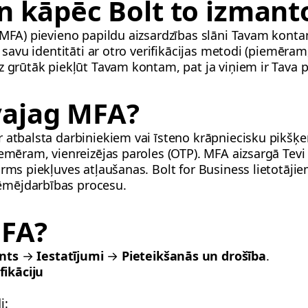
n kāpēc Bolt to izmant
(MFA) pievieno papildu aizsardzības slāni Tavam konta
i savu identitāti ar otro verifikācijas metodi (piemēram
z grūtāk piekļūt Tavam kontam, pat ja viņiem ir Tava p
ajag MFA?
 atbalsta darbiniekiem vai īsteno krāpniecisku pikšķerē
iemēram, vienreizējas paroles (OTP). MFA aizsargā Tev
rms piekļuves atļaušanas. Bolt for Business lietotājiem
ēmējdarbības procesu.
MFA?
nts
→
Iestatījumi
→
Pieteikšanās un drošība
.
fikāciju
i: