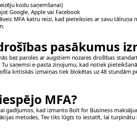
nreizēju kodu saņemšanai)
tojot Google, Apple vai Facebook
āveic MFA katru reizi, kad pieteiksies ar savu tālruņa 
m.
 drošības pasākumus iz
anās bez paroles ar augstiem nozares drošības standar
: Tu saņemsi e-pasta ziņojumu, kad notiek pieteikšanā
rofila kritiskās izmaiņas tiek bloķētas uz 48 stundām 
āiespējo MFA?
vai gadījumos, kad izmanto Bolt for Business maksājum
ācijas metodes, Tev tiks lūgts to iestatīt, lai turpinātu