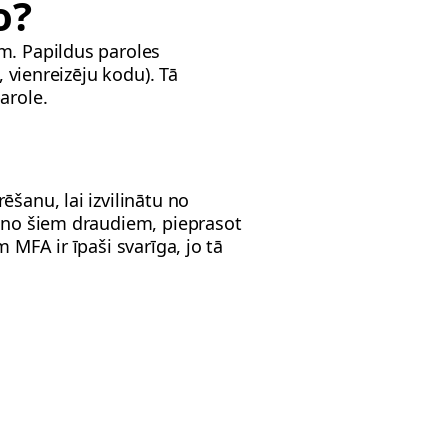
o?
m. Papildus paroles
, vienreizēju kodu). Tā
arole.
šanu, lai izvilinātu no
i no šiem draudiem, pieprasot
 MFA ir īpaši svarīga, jo tā