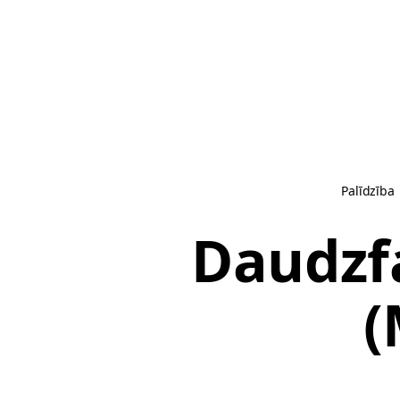
Palīdzība
Daudzfa
(