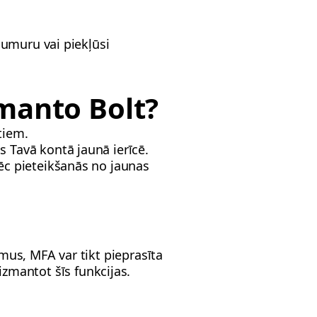
numuru vai piekļūsi
manto Bolt?
tiem.
s Tavā kontā jaunā ierīcē.
pēc pieteikšanās no jaunas
us, MFA var tikt pieprasīta
 izmantot šīs funkcijas.