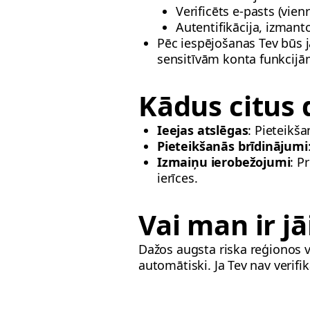
Verificēts e-pasts (vie
Autentifikācija, izman
Pēc iespējošanas Tev būs j
sensitīvām konta funkcijā
Kādus citus
Ieejas atslēgas
: Pieteikš
Pieteikšanās brīdinājumi
Izmaiņu ierobežojumi
: P
ierīces.
Vai man ir j
Dažos augsta riska reģionos 
automātiski. Ja Tev nav verifik