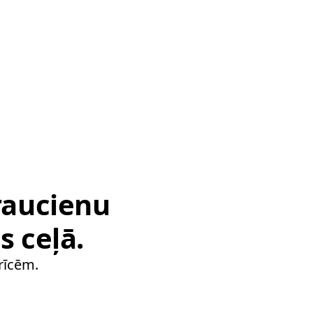
braucienu
s ceļā.
rīcēm.