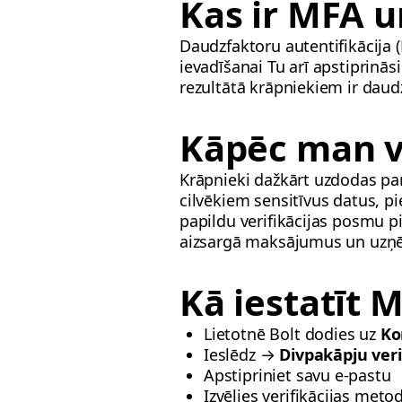
Kas ir MFA u
Daudzfaktoru autentifikācija 
ievadīšanai Tu arī apstiprinās
rezultātā krāpniekiem ir daud
Kāpēc man v
Krāpnieki dažkārt uzdodas par
cilvēkiem sensitīvus datus, p
papildu verifikācijas posmu pi
aizsargā maksājumus un uzņ
Kā iestatīt 
Lietotnē Bolt dodies uz
Ko
Ieslēdz →
Divpakāpju veri
Apstipriniet savu e-pastu
Izvēlies verifikācijas metod