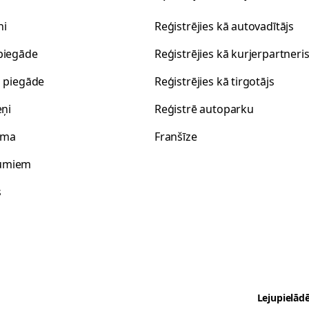
ni
Reģistrējies kā autovadītājs
piegāde
Reģistrējies kā kurjerpartneri
s piegāde
Reģistrējies kā tirgotājs
eņi
Reģistrē autoparku
oma
Franšīze
umiem
s
Lejupielādē