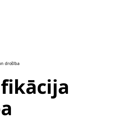
un drošība
fikācija
ba