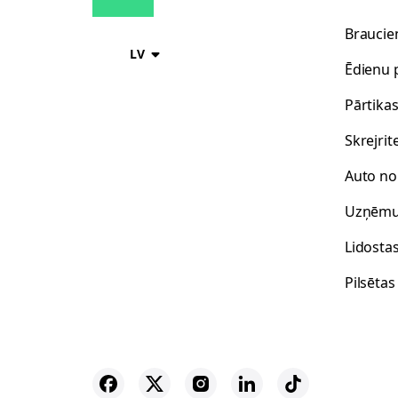
Braucie
LV
Ēdienu 
Pārtika
Skrejrit
Auto n
Uzņēm
Lidosta
Pilsētas