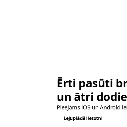
Ērti pasūti 
un ātri dodie
Pieejams iOS un Android ie
Lejuplādē lietotni